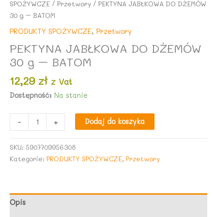
SPOŻYWCZE
/
Przetwory
/ PEKTYNA JABŁKOWA DO DŻEMÓW
30 g – BATOM
PRODUKTY SPOŻYWCZE
,
Przetwory
PEKTYNA JABŁKOWA DO DŻEMÓW
30 g – BATOM
12,29
zł
z Vat
Dostępność:
Na stanie
ilość
-
+
Dodaj do koszyka
PEKTYNA
JABŁKOWA
SKU:
5907709956308
DO
Kategorie:
PRODUKTY SPOŻYWCZE
,
Przetwory
DŻEMÓW
30
g
-
Opis
BATOM