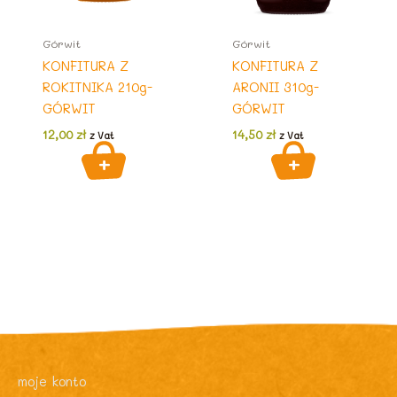
Górwit
Górwit
KONFITURA Z
KONFITURA Z
ROKITNIKA 210g-
ARONII 310g-
GÓRWIT
GÓRWIT
12,00
zł
14,50
zł
z Vat
z Vat
moje konto