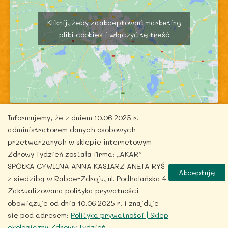
Kliknij, żeby zaakceptować marketing
pliki cookies i włączyć tę treść
Informujemy, że z dniem 10.06.2025 r.
administratorem danych osobowych
przetwarzanych w sklepie internetowym
Zdrowy Tydzień została firma: „AKAR”
Copyright © 2026 zdrowytydzien.pl | Powered by
SPÓŁKA CYWILNA ANNA KASIARZ ANETA RYŚ
Akceptuję
ITentego.pl
z siedzibą w Rabce-Zdroju, ul. Podhalańska 4.
Zaktualizowana polityka prywatności
obowiązuje od dnia 10.06.2025 r. i znajduje
się pod adresem:
Polityka prywatności | Sklep
ekologiczny Zdrowy Tydzień