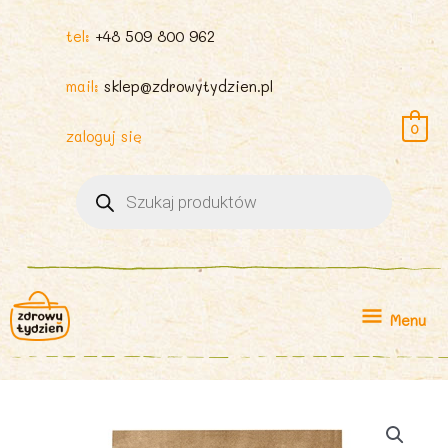
tel:
+48 509 800 962
mail:
sklep@zdrowytydzien.pl
0
zaloguj się
Wyszukiwarka
produktów
Menu
Menu