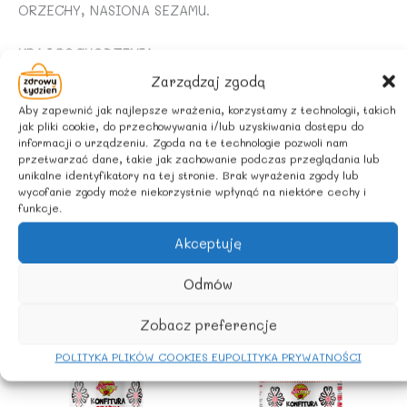
ORZECHY, NASIONA SEZAMU.
KRAJ POCHODZENIA:
Zarządzaj zgodą
Szwajcaria
Aby zapewnić jak najlepsze wrażenia, korzystamy z technologii, takich
jak pliki cookie, do przechowywania i/lub uzyskiwania dostępu do
ZALECANE WARUNKI PRZECHOWYWANIA
informacji o urządzeniu. Zgoda na te technologie pozwoli nam
przetwarzać dane, takie jak zachowanie podczas przeglądania lub
Przechowywać w suchym i chłodnym miejscu.
unikalne identyfikatory na tej stronie. Brak wyrażenia zgody lub
wycofanie zgody może niekorzystnie wpłynąć na niektóre cechy i
funkcje.
Akceptuję
Podobne produkty
Odmów
Zobacz preferencje
POLITYKA PLIKÓW COOKIES EU
POLITYKA PRYWATNOŚCI