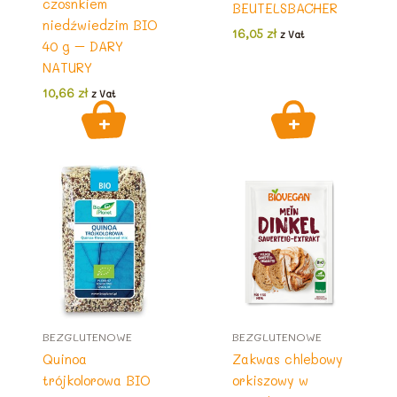
czosnkiem
BEUTELSBACHER
niedźwiedzim BIO
16,05
zł
z Vat
40 g – DARY
NATURY
10,66
zł
z Vat
BEZGLUTENOWE
BEZGLUTENOWE
Quinoa
Zakwas chlebowy
trójkolorowa BIO
orkiszowy w