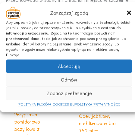
Przechowywać w suchym i chłodnum miejscu w szczelnie
zamkniętym opakowaniu.
Zarządzaj zgodą
Aby zapewnić jak najlepsze wrażenia, korzystamy z technologii, takich
jak pliki cookie, do przechowywania i/lub uzyskiwania dostępu do
Podobne produkty
informacji o urządzeniu. Zgoda na te technologie pozwoli nam
przetwarzać dane, takie jak zachowanie podczas przeglądania lub
unikalne identyfikatory na tej stronie. Brak wyrażenia zgody lub
wycofanie zgody może niekorzystnie wpłynąć na niektóre cechy i
funkcje.
Akceptuję
Odmów
Zobacz preferencje
POLITYKA PLIKÓW COOKIES EU
POLITYKA PRYWATNOŚCI
Do gotowania
Do gotowania
Przyprawa
Ocet jabłkowy
pomidorowo –
niefiltrowany bio
bazyliowa z
750 ml –