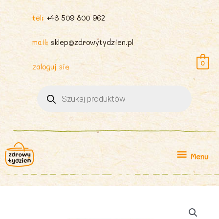
tel:
+48 509 800 962
mail:
sklep@zdrowytydzien.pl
0
zaloguj się
Wyszukiwarka
produktów
Menu
Menu