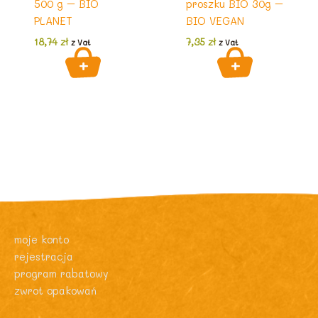
500 g – BIO
proszku BIO 30g –
PLANET
BIO VEGAN
18,74
zł
7,35
zł
z Vat
z Vat
moje konto
rejestracja
program rabatowy
zwrot opakowań