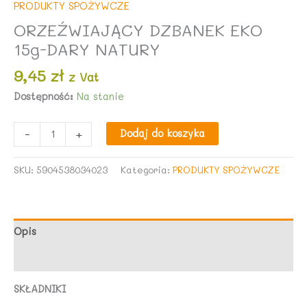
PRODUKTY SPOŻYWCZE
ORZEŹWIAJĄCY DZBANEK EKO
15g-DARY NATURY
9,45
zł
z Vat
Dostępność:
Na stanie
ilość
-
+
Dodaj do koszyka
ORZEŹWIAJĄCY
DZBANEK
SKU:
5904538034023
Kategoria:
PRODUKTY SPOŻYWCZE
EKO
15g-
DARY
NATURY
Opis
Opinie (0)
SKŁADNIKI