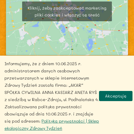
Kliknij, żeby zaakceptować marketing
pliki cookies i włączyć tę treść
Informujemy, że z dniem 10.06.2025 r.
administratorem danych osobowych
przetwarzanych w sklepie internetowym
Zdrowy Tydzień została firma: „AKAR”
Copyright © 2026 zdrowytydzien.pl | Powered by
SPÓŁKA CYWILNA ANNA KASIARZ ANETA RYŚ
Akceptuję
ITentego.pl
z siedzibą w Rabce-Zdroju, ul. Podhalańska 4.
Zaktualizowana polityka prywatności
obowiązuje od dnia 10.06.2025 r. i znajduje
się pod adresem:
Polityka prywatności | Sklep
ekologiczny Zdrowy Tydzień