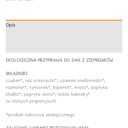
30
g
-
DARY
Opis
NATURY
Marka
Opinie (0)
EKOLOGICZNA PRZYPRAWA DO DAŃ Z ZIEMNIAKÓW
SKŁADNIKI
cząber*, nać pietruszki*, czosnek niedźwiedzi*,
rozmaryn*, tymianek*, koperek*, mięta*, papryka
słodka*, papryka ostra*, natka kolendry*
(w różnych proporcjach)
*produkt rolnictwa ekologicznego