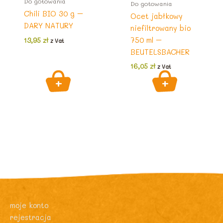
Do gotowania
Do gotowania
Chili BIO 30 g –
Ocet jabłkowy
DARY NATURY
niefiltrowany bio
750 ml –
13,95
zł
z Vat
BEUTELSBACHER
16,05
zł
z Vat
moje konto
rejestracja