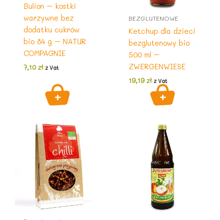
Bulion – kostki
warzywne bez
BEZGLUTENOWE
dodatku cukrów
Ketchup dla dzieci
bio 84 g – NATUR
bezglutenowy bio
COMPAGNIE
500 ml –
ZWERGENWIESE
7,10
zł
z Vat
19,19
zł
z Vat