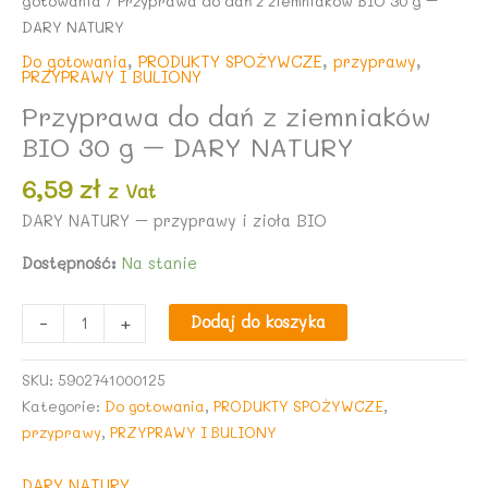
gotowania
/ Przyprawa do dań z ziemniaków BIO 30 g –
DARY NATURY
Do gotowania
,
PRODUKTY SPOŻYWCZE
,
przyprawy
,
PRZYPRAWY I BULIONY
Przyprawa do dań z ziemniaków
BIO 30 g – DARY NATURY
6,59
zł
z Vat
DARY NATURY – przyprawy i zioła BIO
Dostępność:
Na stanie
ilość
-
+
Dodaj do koszyka
Przyprawa
do
SKU:
5902741000125
dań
Kategorie:
Do gotowania
,
PRODUKTY SPOŻYWCZE
,
z
przyprawy
,
PRZYPRAWY I BULIONY
ziemniaków
BIO
DARY NATURY