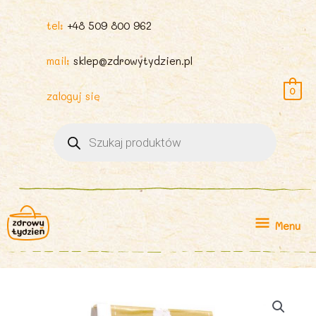
tel:
+48 509 800 962
mail:
sklep@zdrowytydzien.pl
0
zaloguj się
Wyszukiwarka
produktów
Menu
Menu