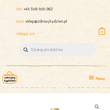
tel:
+48 509 800 962
mail:
sklep@zdrowytydzien.pl
0
zaloguj się
Wyszukiwarka
produktów
Menu
Menu