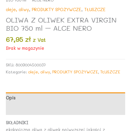
oleje, oliwy
,
PRODUKTY SPOŻYWCZE
,
TŁUSZCZE
OLIWA Z OLIWEK EXTRA VIRGIN
BIO 750 ml – ALCE NERO
67,95
zł
z Vat
Brak w magazynie
SKU:
8009004500037
Kategorie:
oleje, oliwy
,
PRODUKTY SPOŻYWCZE
,
TŁUSZCZE
Opis
Opinie (0)
SKŁADNIKI
ekologiczna oliwa z oliwek najwyższej jakości z