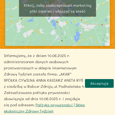
Kliknij, żeby zaakceptować marketing
pliki cookies i włączyć tę treść
Informujemy, że z dniem 10.06.2025 r.
administratorem danych osobowych
przetwarzanych w sklepie internetowym
Zdrowy Tydzień została firma: „AKAR”
Copyright © 2026 zdrowytydzien.pl | Powered by
SPÓŁKA CYWILNA ANNA KASIARZ ANETA RYŚ
ITentego.pl
Akceptuję
z siedzibą w Rabce-Zdroju, ul. Podhalańska 4.
Zaktualizowana polityka prywatności
obowiązuje od dnia 10.06.2025 r. i znajduje
się pod adresem:
Polityka prywatności | Sklep
ekologiczny Zdrowy Tydzień