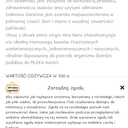
Ich zawartość jest związana ze świeżością produktu,
zdrowotnością owoców oraz użytymi odmianami
(odmiana Coratina jest szeroko rozpowszechniona w
północnej części Bari i słynie z wysokiej zawartości
polifenoli).
Oliwa z oliwek extra virgin Alce Nero charakteryzuje
się idealną równowagą kwasów tłuszczowych
wielonienasyconych, jednonienasyconych i nasyconych,
idealnie dopasowaną do potrzeb organizmu (bardzo
podobną do MLEKA matki).
WARTOŚĆ ODŻYWCZA W 100 g
Wartość energetyczna – 3478 kJ / 828 kcal
Zarządzaj zgodą
Tłuszcz – 92 g
w tym kwasy tłuszczowe nasycone – 14 g
Aby zapewnić jak najlepsze wrażenia, korzystamy z technologii, takich
jak pliki cookie, do przechowywania i/lub uzyskiwania dostępu do
W tym kwasy jednonienasycone – 68 g
informacji o urządzeniu. Zgoda na te technologie pozwoli nam
W tym kwasy wielonienasycone – 9,2 g
przetwarzać dane, takie jak zachowanie podczas przeglądania lub
Węglowodany – 0 g
unikalne identyfikatory na tej stronie. Brak wyrażenia zgody lub
wycofanie zgody może niekorzystnie wpłynąć na niektóre cechy i
w tym cukry – 0 g
funkcje.