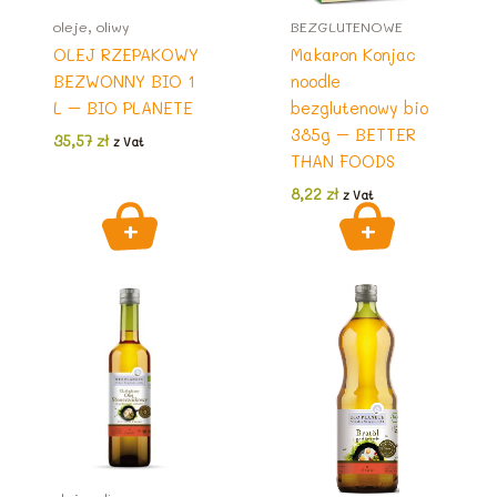
oleje, oliwy
BEZGLUTENOWE
OLEJ RZEPAKOWY
Makaron Konjac
BEZWONNY BIO 1
noodle
L – BIO PLANETE
bezglutenowy bio
385g – BETTER
35,57
zł
z Vat
THAN FOODS
8,22
zł
z Vat