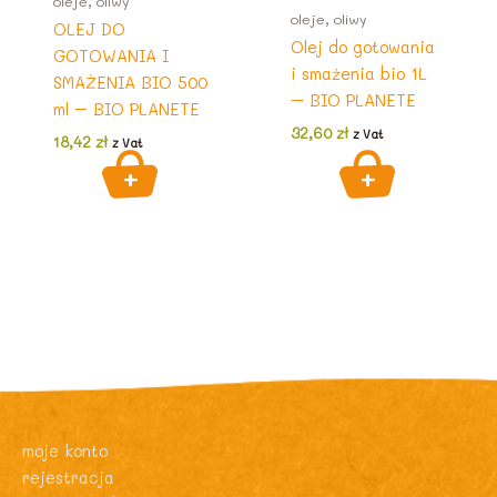
oleje, oliwy
oleje, oliwy
OLEJ DO
Olej do gotowania
GOTOWANIA I
i smażenia bio 1L
SMAŻENIA BIO 500
– BIO PLANETE
ml – BIO PLANETE
32,60
zł
z Vat
18,42
zł
z Vat
moje konto
rejestracja