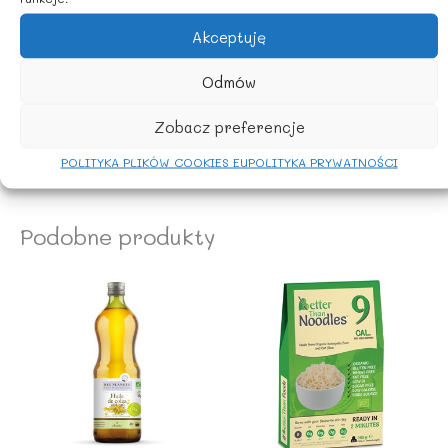
Błonnik – 0 g
Białko – 0 g
Akceptuję
Sól – 0 g
Odmów
ZALECANE WARUNKI PRZECHOWYWANIA
Zobacz preferencje
Należy przechowywać w chłodnym miejscu z dala od
źródeł światła i ciepła.
POLITYKA PLIKÓW COOKIES EU
POLITYKA PRYWATNOŚCI
Podobne produkty