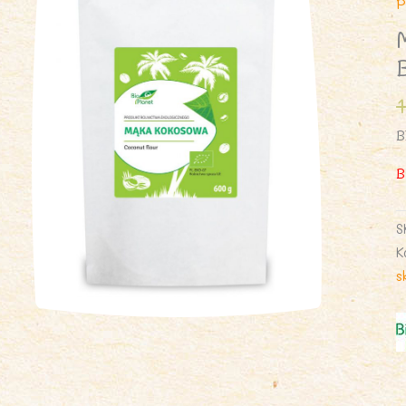
P
B
B
S
K
s