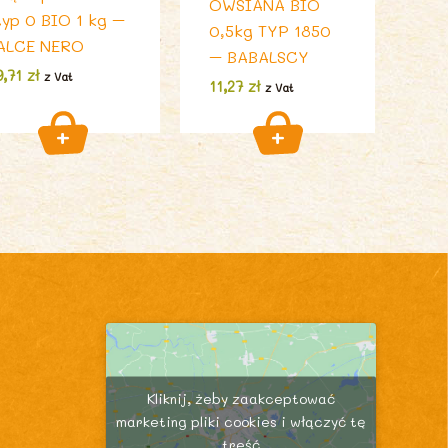
OWSIANA BIO
typ 0 BIO 1 kg –
0,5kg TYP 1850
ALCE NERO
– BABALSCY
9,71
zł
z Vat
11,27
zł
z Vat
Kliknij, żeby zaakceptować
marketing pliki cookies i włączyć tę
treść