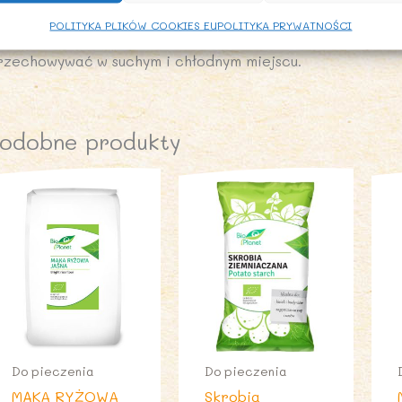
POLITYKA PLIKÓW COOKIES EU
POLITYKA PRYWATNOŚCI
ALECANE WARUNKI PRZECHOWYWANIA
rzechowywać w suchym i chłodnym miejscu.
odobne produkty
Do pieczenia
Do pieczenia
MĄKA RYŻOWA
Skrobia