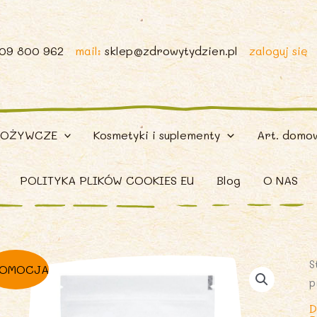
509 800 962
mail:
sklep@zdrowytydzien.pl
zaloguj się
POŻYWCZE
Kosmetyki i suplementy
Art. domo
POLITYKA PLIKÓW COOKIES EU
Blog
O NAS
S
OMOCJA
p
D