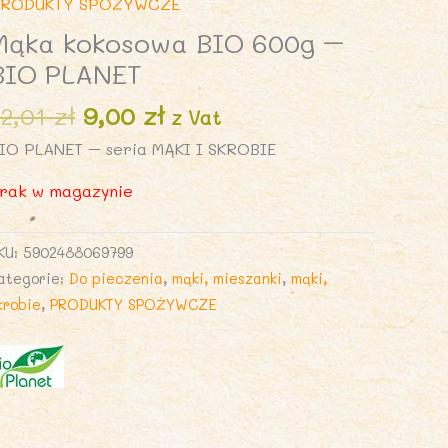
RODUKTY SPOŻYWCZE
Mąka kokosowa BIO 600g –
BIO PLANET
Pierwotna
Aktualna
12,01
zł
9,00
zł
z Vat
cena
cena
IO PLANET – seria MĄKI I SKROBIE
wynosiła:
wynosi:
12,01 zł.
9,00 zł.
rak w magazynie
KU:
5902488069799
ategorie:
Do pieczenia
,
mąki, mieszanki
,
mąki,
krobie
,
PRODUKTY SPOŻYWCZE