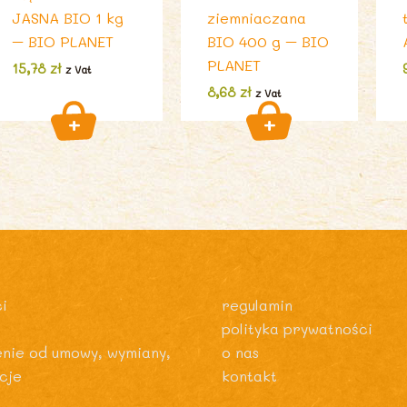
JASNA BIO 1 kg
ziemniaczana
– BIO PLANET
BIO 400 g – BIO
PLANET
15,78
zł
z Vat
8,68
zł
z Vat
i
regulamin
polityka prywatności
enie od umowy, wymiany,
o nas
cje
kontakt