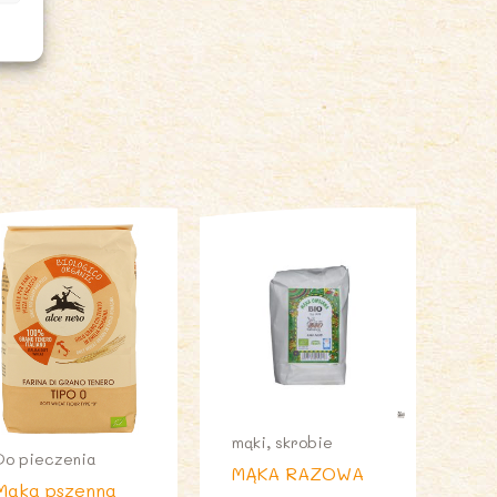
mąki, skrobie
Do pieczenia
MĄKA RAZOWA
Mąka pszenna