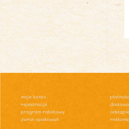
moje konto
płatnośc
rejestracja
dostawa
program rabatowy
odstąpi
zwrot opakowań
reklama