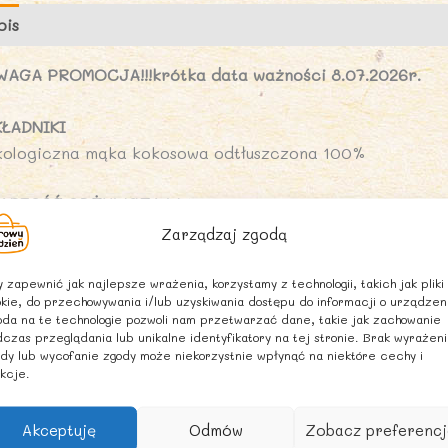
pis
Marka
Opinie (0)
WAGA PROMOCJA!!!krótka data ważności 8.07.2026r.
KŁADNIKI
kologiczna mąka kokosowa odtłuszczona 100%
ARTOŚĆ ODŻYWCZA W 100 g
artość energetyczna: 2131kJ/ 510 kcal
Zarządzaj zgodą
uszcz: 12 g
 tym kwasy tłuszczowe nasycone: 11 g
 zapewnić jak najlepsze wrażenia, korzystamy z technologii, takich jak pliki
kie, do przechowywania i/lub uzyskiwania dostępu do informacji o urządzen
ęglowodany: 60 g
da na te technologie pozwoli nam przetwarzać dane, takie jak zachowanie
tym cukry: 5,8 g
czas przeglądania lub unikalne identyfikatory na tej stronie. Brak wyrażen
dy lub wycofanie zgody może niekorzystnie wpłynąć na niektóre cechy i
kcje.
onnik: 41 g
ałko: 20 g
Akceptuję
Odmów
Zobacz preferencj
l: 0,22 g