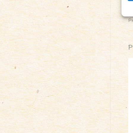
Z
P
P