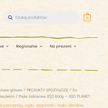
Wyszukiwarka
produktów
0
we
Regionalne
Na prezent
trona główna
/
PRODUKTY SPOŻYWCZE
/
Do
ieczenia
/ Mąka kokosowa BIO 600g – BIO PLANET
o pieczenia
,
mąki, mieszanki
,
mąki, skrobie
,