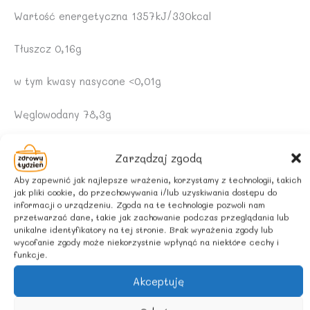
Wartość energetyczna 1357kJ/330kcal
Tłuszcz 0,16g
w tym kwasy nasycone <0,01g
Węglowodany 78,3g
w tym cukry 77,1g
Zarządzaj zgodą
Białko 1,2g
Aby zapewnić jak najlepsze wrażenia, korzystamy z technologii, takich
jak pliki cookie, do przechowywania i/lub uzyskiwania dostępu do
informacji o urządzeniu. Zgoda na te technologie pozwoli nam
Sól <0,01g
przetwarzać dane, takie jak zachowanie podczas przeglądania lub
unikalne identyfikatory na tej stronie. Brak wyrażenia zgody lub
wycofanie zgody może niekorzystnie wpłynąć na niektóre cechy i
SPOSÓB PRZECHOWYWANIA
funkcje.
Przechowywać w ciemnym o chłodnym miejscu.
Akceptuję