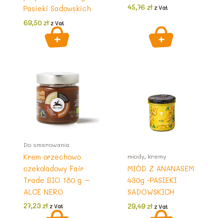
45,76
zł
Pasieki Sadowskich
z Vat
69,50
zł
z Vat
Do smarowania
Krem orzechowo
miody, kremy
czekoladowy Fair
MIÓD Z ANANASEM
Trade BIO 180 g –
430g -PASIEKI
ALCE NERO
SADOWSKICH
27,23
zł
29,49
zł
z Vat
z Vat