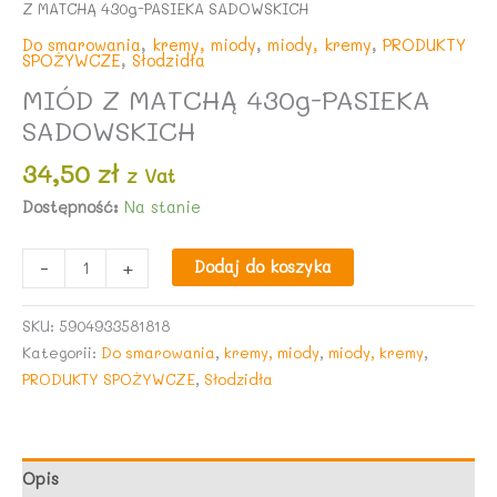
Z MATCHĄ 430g-PASIEKA SADOWSKICH
Do smarowania
,
kremy, miody
,
miody, kremy
,
PRODUKTY
SPOŻYWCZE
,
Słodzidła
MIÓD Z MATCHĄ 430g-PASIEKA
SADOWSKICH
34,50
zł
z Vat
Dostępność:
Na stanie
ilość
-
+
Dodaj do koszyka
MIÓD
Z
SKU:
5904933581818
MATCHĄ
Kategorii:
Do smarowania
,
kremy, miody
,
miody, kremy
,
430g-
PRODUKTY SPOŻYWCZE
,
Słodzidła
PASIEKA
SADOWSKICH
Opis