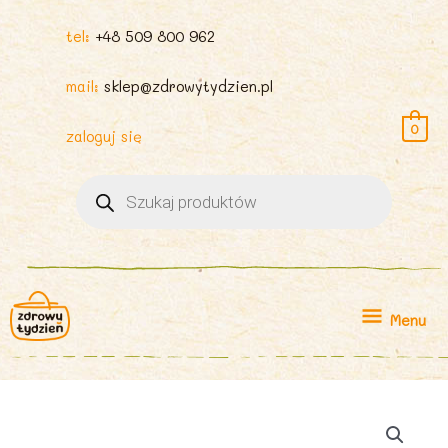
tel:
+48 509 800 962
mail:
sklep@zdrowytydzien.pl
0
zaloguj się
Wyszukiwarka
produktów
Menu
Menu