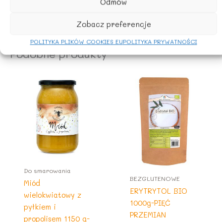
Chronić przed bezpośrednim działaniem promieni
Odmów
słonecznych.
Zobacz preferencje
POLITYKA PLIKÓW COOKIES EU
POLITYKA PRYWATNOŚCI
Podobne produkty
Do smarowania
BEZGLUTENOWE
Miód
ERYTRYTOL BIO
wielokwiatowy z
1000g-PIĘĆ
pyłkiem i
PRZEMIAN
propolisem 1150 g-