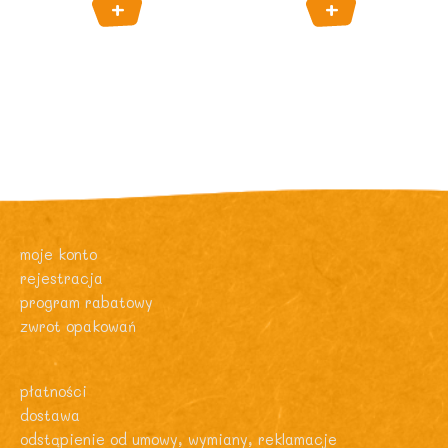
moje konto
rejestracja
program rabatowy
zwrot opakowań
płatności
dostawa
odstąpienie od umowy, wymiany, reklamacje