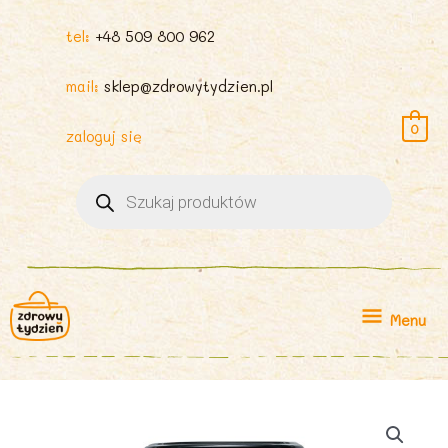
tel:
+48 509 800 962
mail:
sklep@zdrowytydzien.pl
0
zaloguj się
Wyszukiwarka
produktów
Menu
Menu