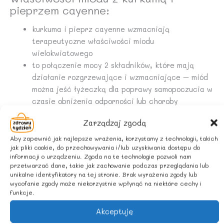
pieprzem cayenne:
kurkuma i pieprz cayenne wzmacniają
terapeutyczne właściwości miodu
wielokwiatowego
to połączenie mocy 2 składników, które mają
działanie rozgrzewające i wzmacniające – miód
można jeść łyżeczką dla poprawy samopoczucia w
czasie obniżenia odporności lub choroby
zawarta w kurkumie kurkumina ma zastosowanie w
Zarządzaj zgodą
leczeniu infekcji wirusowych
pieprz cayenne, dzięki swym rozgrzewającym
Aby zapewnić jak najlepsze wrażenia, korzystamy z technologii, takich
jak pliki cookie, do przechowywania i/lub uzyskiwania dostępu do
właściwościom ma wpływ na poprawę pracy
informacji o urządzeniu. Zgoda na te technologie pozwoli nam
układu krążenia
przetwarzać dane, takie jak zachowanie podczas przeglądania lub
zarówno kurkuma, jak i pieprz cayenne
unikalne identyfikatory na tej stronie. Brak wyrażenia zgody lub
wycofanie zgody może niekorzystnie wpłynąć na niektóre cechy i
przyspieszają trawienie i przemianę materii –
funkcje.
mogą być więc z powodzeniem stosowane przy
wspomaganiu pracy układu pokarmowego.
Akceptuję