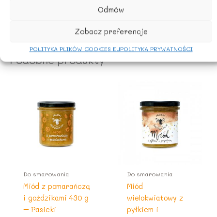
Składniki: miód wielokwiatowy nektarowy 96%, kurkuma
Odmów
3%, pieprz cayenne 1%
Zobacz preferencje
POLITYKA PLIKÓW COOKIES EU
POLITYKA PRYWATNOŚCI
Podobne produkty
Do smarowania
Do smarowania
Miód z pomarańczą
Miód
i goździkami 430 g
wielokwiatowy z
– Pasieki
pyłkiem i