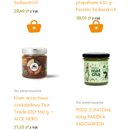
Sadowskich
propolisem 430 g-
Pasieki Sadowskich
29,49
zł
z Vat
39,50
zł
z Vat
Do smarowania
Krem orzechowo
Do smarowania
czekoladowy Fair
MIÓD Z MATCHĄ
Trade BIO 180 g –
430g-PASIEKA
ALCE NERO
SADOWSKICH
27,23
zł
z Vat