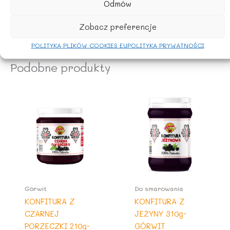
Rolnictwo UE /spoza UE
Odmów
Zobacz preferencje
POLITYKA PLIKÓW COOKIES EU
POLITYKA PRYWATNOŚCI
Podobne produkty
Górwit
Do smarowania
KONFITURA Z
KONFITURA Z
CZARNEJ
JEŻYNY 310g-
PORZECZKI 210g-
GÓRWIT