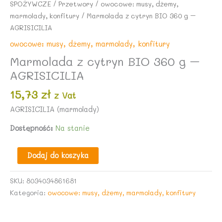
SPOŻYWCZE
/
Przetwory
/
owocowe: musy, dżemy,
marmolady, konfitury
/ Marmolada z cytryn BIO 360 g –
AGRISICILIA
owocowe: musy, dżemy, marmolady, konfitury
Marmolada z cytryn BIO 360 g –
AGRISICILIA
15,73
zł
z Vat
AGRISICILIA (marmolady)
Dostępność:
Na stanie
ilość
Dodaj do koszyka
Marmolada
z
SKU:
8034034861681
cytryn
Kategoria:
owocowe: musy, dżemy, marmolady, konfitury
BIO
360