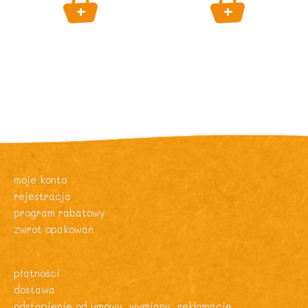
moje konto
rejestracja
program rabatowy
zwrot opakowań
płatności
dostawa
odstąpienie od umowy, wymiany, reklamacje