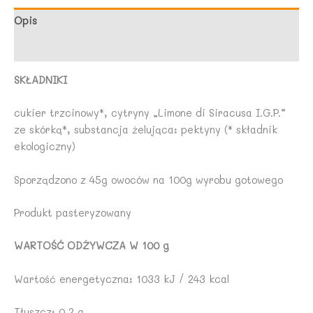
g
-
Opis
AGRISICILIA
Opinie (0)
SKŁADNIKI
cukier trzcinowy*, cytryny „Limone di Siracusa I.G.P.”
ze skórką*, substancja żelująca: pektyny (* składnik
ekologiczny)
Sporządzono z 45g owoców na 100g wyrobu gotowego
Produkt pasteryzowany
WARTOŚĆ ODŻYWCZA W 100 g
Wartość energetyczna: 1033 kJ / 243 kcal
Tłuszcz: 0,2 g