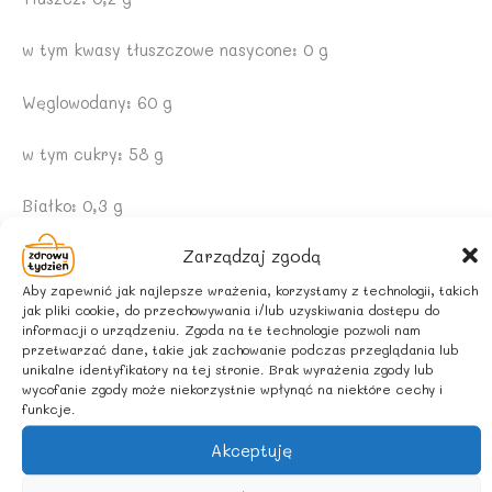
w tym kwasy tłuszczowe nasycone: 0 g
Węglowodany: 60 g
w tym cukry: 58 g
Białko: 0,3 g
Zarządzaj zgodą
Sól: 0 g
Aby zapewnić jak najlepsze wrażenia, korzystamy z technologii, takich
ZALECANE WARUNKI PRZECHOWYWANIA
jak pliki cookie, do przechowywania i/lub uzyskiwania dostępu do
informacji o urządzeniu. Zgoda na te technologie pozwoli nam
przetwarzać dane, takie jak zachowanie podczas przeglądania lub
Po otwarciu przechowywać w temperaturze + 4 stopni
unikalne identyfikatory na tej stronie. Brak wyrażenia zgody lub
Celsjusza i spożyć w ciągu 14 dni.
wycofanie zgody może niekorzystnie wpłynąć na niektóre cechy i
funkcje.
KRAJ POCHODZENIA SKŁADNIKÓW
Akceptuję