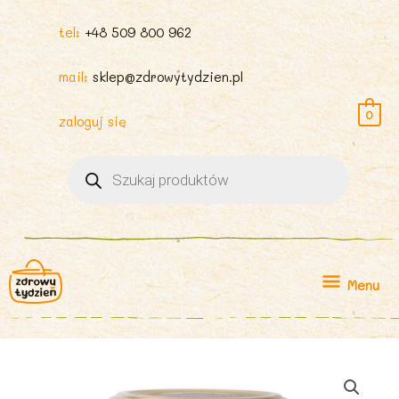
tel:
+48 509 800 962
mail:
sklep@zdrowytydzien.pl
0
zaloguj się
Wyszukiwarka
produktów
Menu
Menu