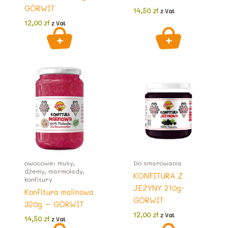
GÓRWIT
14,50
zł
z Vat
12,00
zł
z Vat
owocowe: musy,
Do smarowania
dżemy, marmolady,
KONFITURA Z
konfitury
JEŻYNY 210g-
Konfitura malinowa
GÓRWIT
320g – GÓRWIT
12,00
zł
z Vat
14,50
zł
z Vat