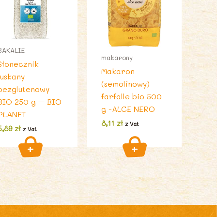
BAKALIE
makarony
Słonecznik
Makaron
łuskany
(semolinowy)
bezglutenowy
farfalle bio 500
BIO 250 g – BIO
g -ALCE NERO
PLANET
8,11
zł
z Vat
5,89
zł
z Vat