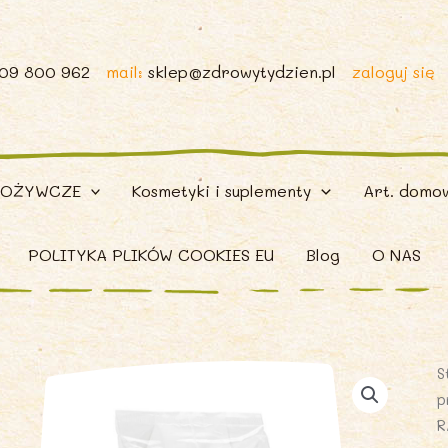
509 800 962
mail:
sklep@zdrowytydzien.pl
zaloguj się
POŻYWCZE
Kosmetyki i suplementy
Art. domo
POLITYKA PLIKÓW COOKIES EU
Blog
O NAS
S
p
R