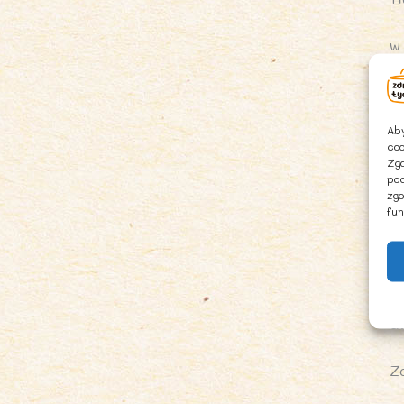
w
W
Aby
w
coo
Zgo
pod
Bł
zgo
fun
Bi
Só
U
Z