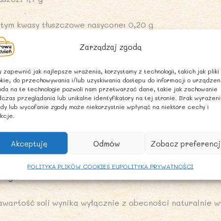
 tym kwasy tłuszczowe nasycone: 0,20 g
Zarządzaj zgodą
ęglowodany: 60,3 g
 zapewnić jak najlepsze wrażenia, korzystamy z technologii, takich jak pliki
 tym cukry: 0,3 g
kie, do przechowywania i/lub uzyskiwania dostępu do informacji o urządzen
da na te technologie pozwoli nam przetwarzać dane, takie jak zachowanie
czas przeglądania lub unikalne identyfikatory na tej stronie. Brak wyrażen
onnik: 10,0 g
dy lub wycofanie zgody może niekorzystnie wpłynąć na niektóre cechy i
kcje.
ałko: 17,0 g
Akceptuję
Odmów
Zobacz preferencj
l: 0,02 g
POLITYKA PLIKÓW COOKIES EU
POLITYKA PRYWATNOŚCI
wagi:
awartość soli wynika wyłącznie z obecności naturalnie w