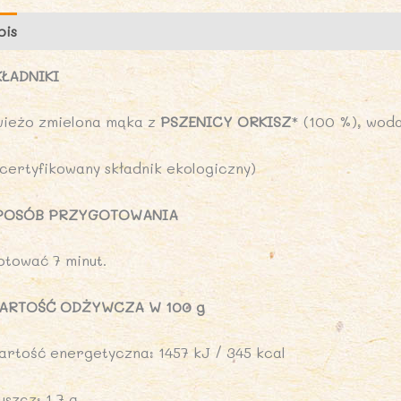
-
pis
Opinie (0)
N
KŁADNIKI
wieżo zmielona mąka z
PSZENICY ORKISZ
* (100 %), wod
*certyfikowany składnik ekologiczny)
POSÓB PRZYGOTOWANIA
otować 7 minut.
ARTOŚĆ ODŻYWCZA W 100 g
artość energetyczna: 1457 kJ / 345 kcal
uszcz: 1,7 g