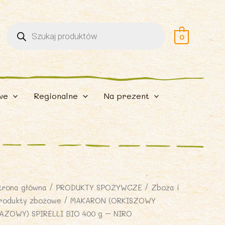
Wyszukiwarka
produktów
0
we
Regionalne
Na prezent
trona główna
/
PRODUKTY SPOŻYWCZE
/
Zboża i
rodukty zbożowe
/ MAKARON (ORKISZOWY
AZOWY) SPIRELLI BIO 400 g – NIRO