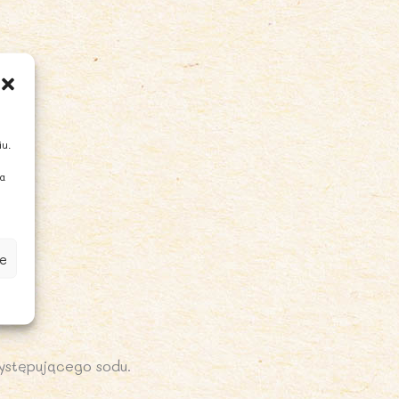
iu.
ia
e
ystępującego sodu.