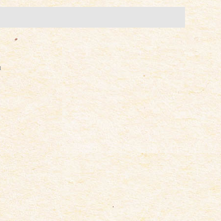
IRO
a