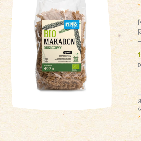
m
p
D
i
M
(
S
R
K
S
Z
B
4
g