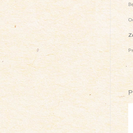
Be
O
Z
P
P