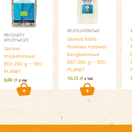
BEZGLUTENOWE
PRODUKTY
Quinoa biała
SPOŻYWCZE
(komosa ryżowa)
Quinoa
bezglutenowa
trójkolorowa
BIO 250 g – BIO
BIO 250 g – BIO
PLANET
PLANET
10,13
zł
z Vat
9,99
zł
z Vat