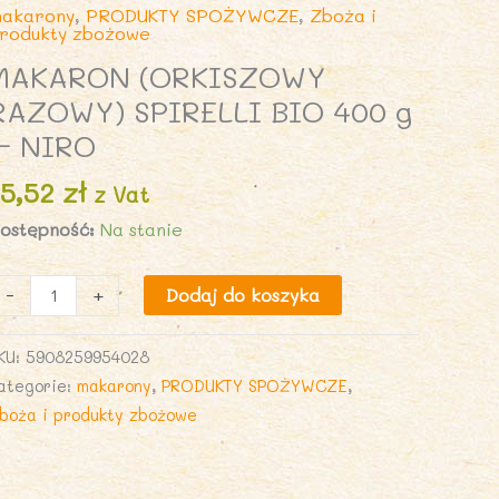
akarony
,
PRODUKTY SPOŻYWCZE
,
Zboża i
rodukty zbożowe
MAKARON (ORKISZOWY
RAZOWY) SPIRELLI BIO 400 g
– NIRO
15,52
zł
z Vat
ostępność:
Na stanie
lość
-
+
Dodaj do koszyka
AKARON
ORKISZOWY
KU:
5908259954028
AZOWY)
ategorie:
makarony
,
PRODUKTY SPOŻYWCZE
,
PIRELLI
boża i produkty zbożowe
IO
00