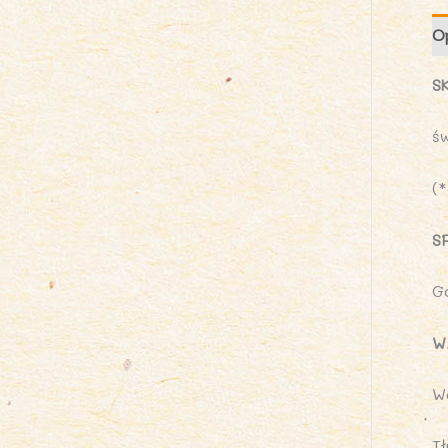
O
S
ś
(
S
G
W
W
Tł