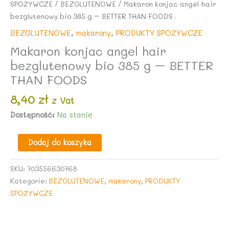
SPOŻYWCZE
/
BEZGLUTENOWE
/ Makaron konjac angel hair
bezglutenowy bio 385 g – BETTER THAN FOODS
BEZGLUTENOWE
,
makarony
,
PRODUKTY SPOŻYWCZE
Makaron konjac angel hair
bezglutenowy bio 385 g – BETTER
THAN FOODS
8,40
zł
z Vat
Dostępność:
Na stanie
ilość
Dodaj do koszyka
Makaron
konjac
SKU:
703556630768
angel
Kategorie:
BEZGLUTENOWE
,
makarony
,
PRODUKTY
hair
SPOŻYWCZE
bezglutenowy
bio
385