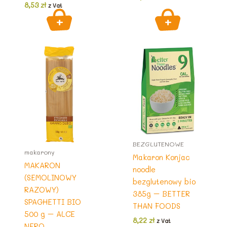
8,53
zł
z Vat
BEZGLUTENOWE
makarony
Makaron Konjac
MAKARON
noodle
(SEMOLINOWY
bezglutenowy bio
RAZOWY)
385g – BETTER
SPAGHETTI BIO
THAN FOODS
500 g – ALCE
8,22
zł
z Vat
NERO