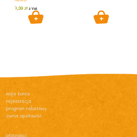
7,39
zł
z Vat
moje konto
rejestracja
program rabatowy
zwrot opakowań
płatności