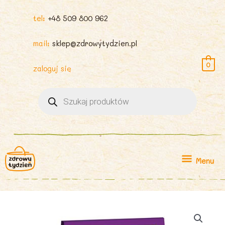
tel:
+48 509 800 962
mail:
sklep@zdrowytydzien.pl
0
zaloguj się
Wyszukiwarka
produktów
Menu
Menu