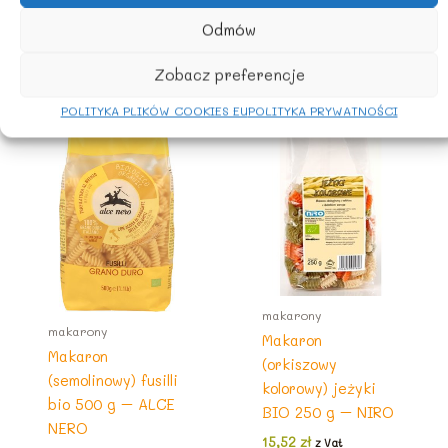
Odmów
Zobacz preferencje
Podobne produkty
POLITYKA PLIKÓW COOKIES EU
POLITYKA PRYWATNOŚCI
makarony
makarony
Makaron
Makaron
(orkiszowy
(semolinowy) fusilli
kolorowy) jeżyki
bio 500 g – ALCE
BIO 250 g – NIRO
NERO
15,52
zł
z Vat