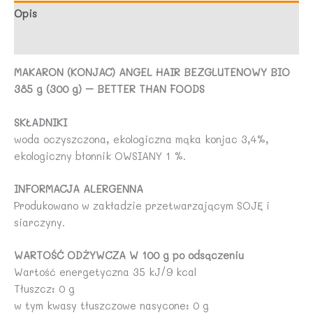
g
Opis
-
Opinie (0)
BETTER
THAN
MAKARON (KONJAC) ANGEL HAIR BEZGLUTENOWY BIO
FOODS
385 g (300 g) – BETTER THAN FOODS
SKŁADNIKI
woda oczyszczona, ekologiczna mąka konjac 3,4%,
ekologiczny błonnik OWSIANY 1 %.
INFORMACJA ALERGENNA
Produkowano w zakładzie przetwarzającym SOJĘ i
siarczyny.
WARTOŚĆ ODŻYWCZA W 100 g po odsączeniu
Wartość energetyczna 35 kJ/9 kcal
Tłuszcz: 0 g
w tym kwasy tłuszczowe nasycone: 0 g