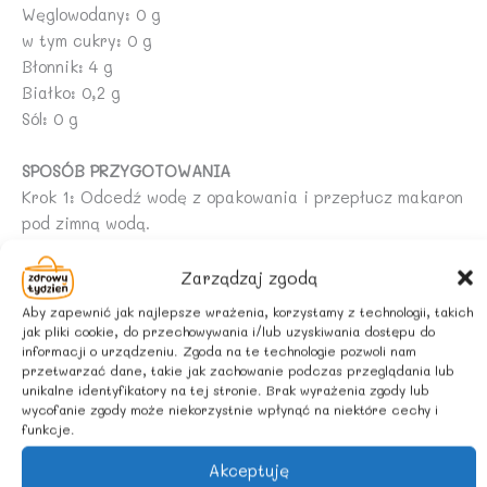
Węglowodany: 0 g
w tym cukry: 0 g
Błonnik: 4 g
Białko: 0,2 g
Sól: 0 g
SPOSÓB PRZYGOTOWANIA
Krok 1: Odcedź wodę z opakowania i przepłucz makaron
pod zimną wodą.
Krok 2: Dodaj do swojego ulubionego sosu, sałatki.
lub: Gotuj przez 1 minutę, odcedź i dodaj do ulubionych
Zarządzaj zgodą
składników.
Aby zapewnić jak najlepsze wrażenia, korzystamy z technologii, takich
lub: Smaż na suchej patelni z nieprzywierającą powłoką
jak pliki cookie, do przechowywania i/lub uzyskiwania dostępu do
informacji o urządzeniu. Zgoda na te technologie pozwoli nam
przez 1 minutę i dodaj do ulubionych składników
przetwarzać dane, takie jak zachowanie podczas przeglądania lub
unikalne identyfikatory na tej stronie. Brak wyrażenia zgody lub
ZALECANE WARUNKI PRZECHOWYWANIA
wycofanie zgody może niekorzystnie wpłynąć na niektóre cechy i
funkcje.
Przechowywać w chłodnym i suchym miejscu. Nie
zamrażać. Po otwarciu przechowywać w wodzie przez
Akceptuję
maksymalnie 2 dni.