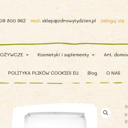
509 800 962
mail:
sklep@zdrowytydzien.pl
zaloguj się
POŻYWCZE
Kosmetyki i suplementy
Art. domo
POLITYKA PLIKÓW COOKIES EU
Blog
O NAS
S
p
B