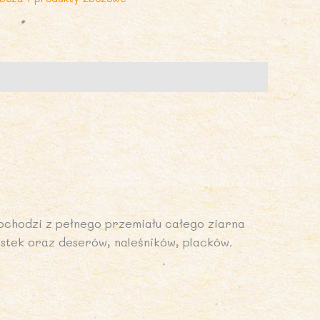
g
IO
LANET
pochodzi z pełnego przemiału całego ziarna
astek oraz deserów, naleśników, placków.