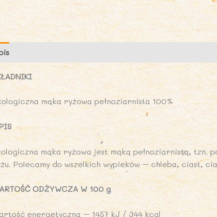
1
k
-
B
pis
Opinie (0)
P
KŁADNIKI
kologiczna mąka ryżowa pełnoziarnista 100%
PIS
kologiczna mąka ryżowa jest mąką pełnoziarnistą, tzn. 
yżu. Polecamy do wszelkich wypieków – chleba, ciast, ci
ARTOŚĆ ODŻYWCZA W 100 g
artość energetyczna – 1457 kJ / 344 kcal