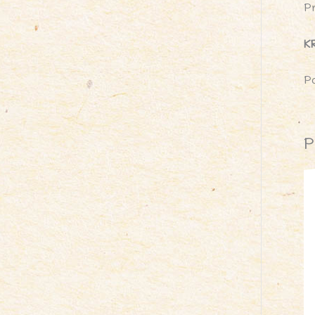
P
K
P
P