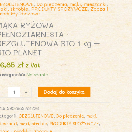
EZGLUTENOWE
,
Do pieczenia
,
mąki, mieszanki
,
ąki, skrobie
,
PRODUKTY SPOŻYWCZE
,
Zboża i
rodukty zbożowe
MĄKA RYŻOWA
PEŁNOZIARNISTA
BEZGLUTENOWA BIO 1 kg –
BIO PLANET
16,85
zł
z Vat
ostępność:
Na stanie
lość
-
+
Dodaj do koszyka
ĄKA
YŻOWA
KU:
5902983781226
EŁNOZIARNISTA
ategorii:
BEZGLUTENOWE
,
Do pieczenia
,
mąki,
EZGLUTENOWA
ieszanki
,
mąki, skrobie
,
PRODUKTY SPOŻYWCZE
,
IO
boża i produkty zbożowe