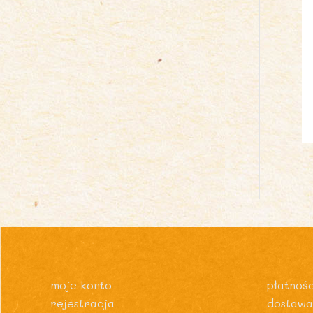
moje konto
płatnośc
rejestracja
dostawa