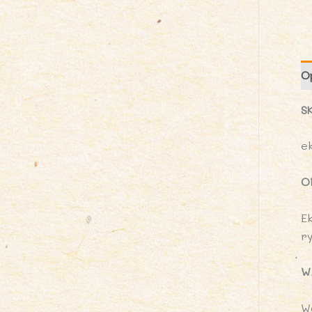
O
S
e
O
E
r
W
W