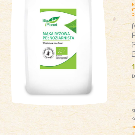
B
m
p
D
i
M
R
S
P
K
B
m
B
Z