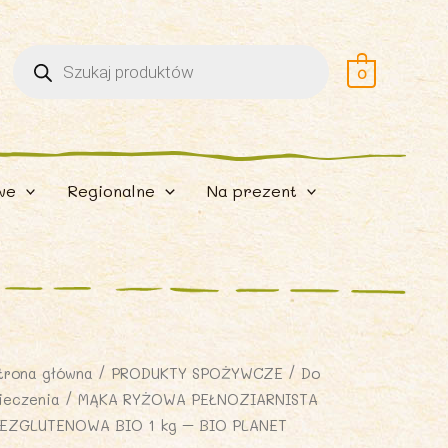
Wyszukiwarka
produktów
0
we
Regionalne
Na prezent
trona główna
/
PRODUKTY SPOŻYWCZE
/
Do
ieczenia
/ MĄKA RYŻOWA PEŁNOZIARNISTA
EZGLUTENOWA BIO 1 kg – BIO PLANET