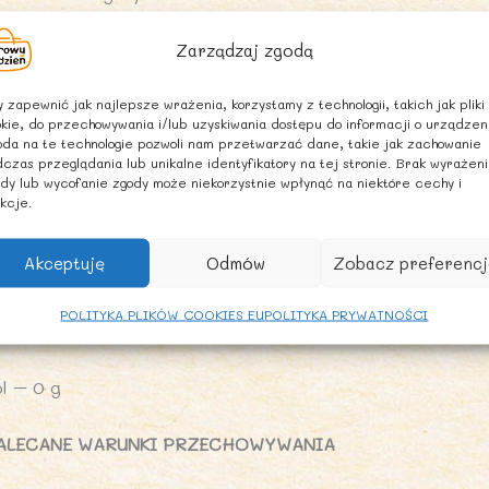
łuszcz – 3 g
Zarządzaj zgodą
 tym kwasy tłuszczowe nasycone – 0,6 g
 zapewnić jak najlepsze wrażenia, korzystamy z technologii, takich jak pliki
kie, do przechowywania i/lub uzyskiwania dostępu do informacji o urządzen
da na te technologie pozwoli nam przetwarzać dane, takie jak zachowanie
ęglowodany – 70 g
czas przeglądania lub unikalne identyfikatory na tej stronie. Brak wyrażen
dy lub wycofanie zgody może niekorzystnie wpłynąć na niektóre cechy i
kcje.
 tym cukry – 1,7 g
Akceptuję
Odmów
Zobacz preferencj
onnik 3,6 g
POLITYKA PLIKÓW COOKIES EU
POLITYKA PRYWATNOŚCI
ałko – 7,5 g
l – 0 g
ALECANE WARUNKI PRZECHOWYWANIA