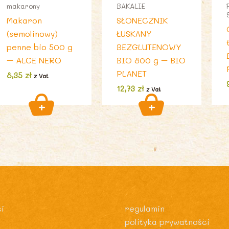
makarony
BAKALIE
Makaron
SŁONECZNIK
(semolinowy)
ŁUSKANY
penne bio 500 g
BEZGLUTENOWY
– ALCE NERO
BIO 800 g – BIO
PLANET
8,35
zł
z Vat
12,73
zł
z Vat
i
regulamin
polityka prywatności