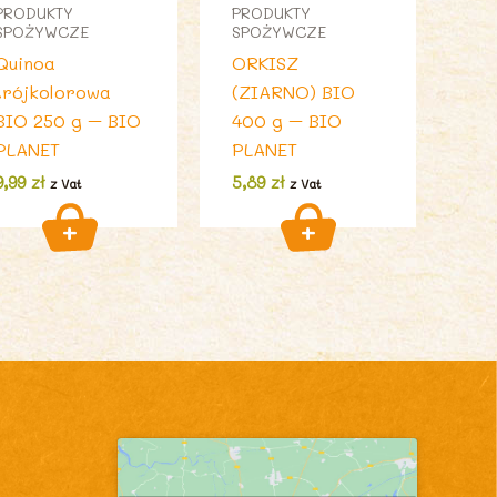
PRODUKTY
PRODUKTY
SPOŻYWCZE
SPOŻYWCZE
Quinoa
ORKISZ
trójkolorowa
(ZIARNO) BIO
BIO 250 g – BIO
400 g – BIO
PLANET
PLANET
9,99
zł
5,89
zł
z Vat
z Vat