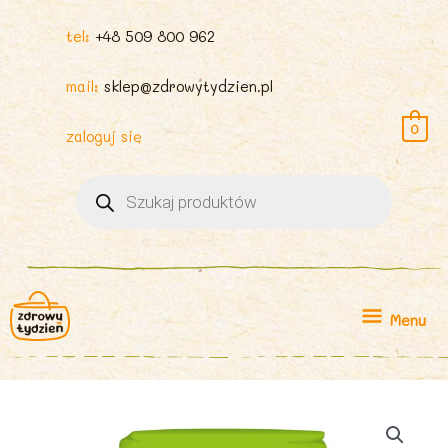
tel:
+48 509 800 962
mail:
sklep@zdrowytydzien.pl
0
zaloguj się
Wyszukiwarka
produktów
Menu
Menu