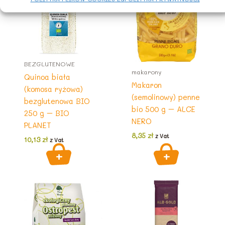
BEZGLUTENOWE
makarony
Quinoa biała
Makaron
(komosa ryżowa)
(semolinowy) penne
bezglutenowa BIO
bio 500 g – ALCE
250 g – BIO
NERO
PLANET
8,35
zł
z Vat
10,13
zł
z Vat