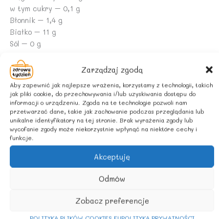
w tym cukry – 0,1 g
Błonnik – 1,4 g
Białko – 11 g
Sól – 0 g
INFORMACJA ALERGENNA
Zarządzaj zgodą
Produkt może zawierać: ZBOŻA ZAWIERAJĄCE GLUTEN,
Aby zapewnić jak najlepsze wrażenia, korzystamy z technologii, takich
ORZESZKI ZIEMNE, ORZECHY, NASIONA SEZAMU, SOJĘ.
jak pliki cookie, do przechowywania i/lub uzyskiwania dostępu do
informacji o urządzeniu. Zgoda na te technologie pozwoli nam
przetwarzać dane, takie jak zachowanie podczas przeglądania lub
ZALECANE WARUNKI PRZECHOWYWANIA
unikalne identyfikatory na tej stronie. Brak wyrażenia zgody lub
Przechowywać w suchym i chłodnym miejscu.
wycofanie zgody może niekorzystnie wpłynąć na niektóre cechy i
funkcje.
Akceptuję
Podobne produkty
Odmów
Zobacz preferencje
POLITYKA PLIKÓW COOKIES EU
POLITYKA PRYWATNOŚCI