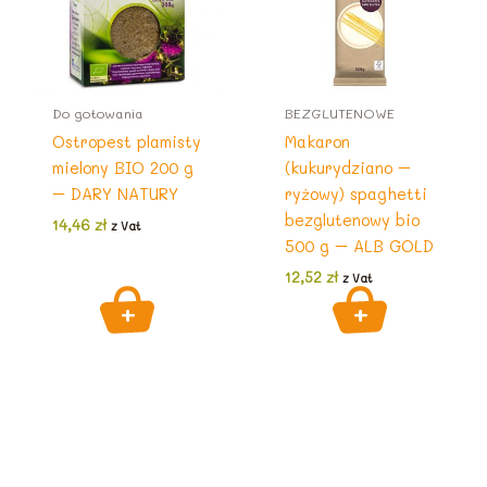
Do gotowania
BEZGLUTENOWE
Ostropest plamisty
Makaron
mielony BIO 200 g
(kukurydziano –
– DARY NATURY
ryżowy) spaghetti
bezglutenowy bio
14,46
zł
z Vat
500 g – ALB GOLD
12,52
zł
z Vat