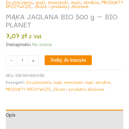
Do pieczenia
,
mąki, mieszanki
,
mąki, skrobie
,
PRODUKTY
SPOŻYWCZE
,
Zboża i produkty zbożowe
MĄKA JAGLANA BIO 500 g – BIO
PLANET
7,07
zł
z Vat
Dostępność:
Na stanie
ilość
-
+
Dodaj do koszyka
MĄKA
JAGLANA
SKU:
5907814660190
BIO
Kategorii:
Do pieczenia
,
mąki, mieszanki
,
mąki, skrobie
,
500
PRODUKTY SPOŻYWCZE
,
Zboża i produkty zbożowe
g
-
BIO
PLANET
Opis
Opinie (0)