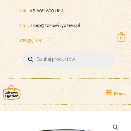
tel:
+48 509 800 962
mail:
sklep@zdrowytydzien.pl
0
zaloguj się
Wyszukiwarka
produktów
Menu
Menu