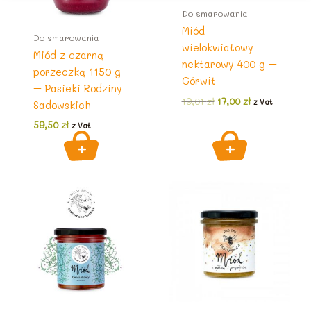
Do smarowania
Miód
Do smarowania
wielokwiatowy
Miód z czarną
nektarowy 400 g –
porzeczką 1150 g
Górwit
– Pasieki Rodziny
Pierwotna
Aktualna
19,01
zł
17,00
zł
z Vat
Sadowskich
cena
cena
wynosiła:
wynosi:
59,50
zł
z Vat
19,01 zł.
17,00 zł.