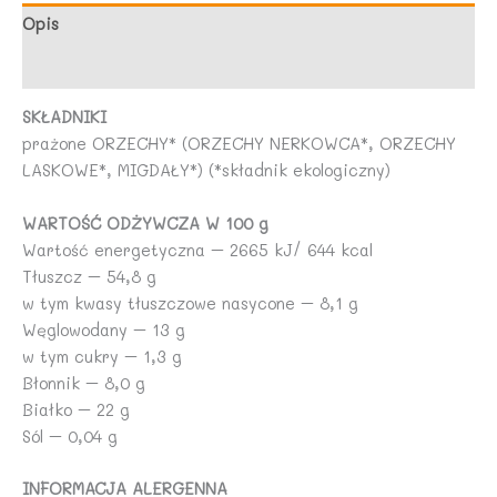
g
Opis
-
Opinie (0)
TERRASANA
SKŁADNIKI
prażone ORZECHY* (ORZECHY NERKOWCA*, ORZECHY
LASKOWE*, MIGDAŁY*) (*składnik ekologiczny)
WARTOŚĆ ODŻYWCZA W 100 g
Wartość energetyczna – 2665 kJ/ 644 kcal
Tłuszcz – 54,8 g
w tym kwasy tłuszczowe nasycone – 8,1 g
Węglowodany – 13 g
w tym cukry – 1,3 g
Błonnik – 8,0 g
Białko – 22 g
Sól – 0,04 g
INFORMACJA ALERGENNA