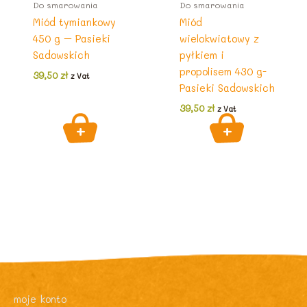
Do smarowania
Do smarowania
Miód tymiankowy
Miód
450 g – Pasieki
wielokwiatowy z
Sadowskich
pyłkiem i
propolisem 430 g-
39,50
zł
z Vat
Pasieki Sadowskich
39,50
zł
z Vat
moje konto