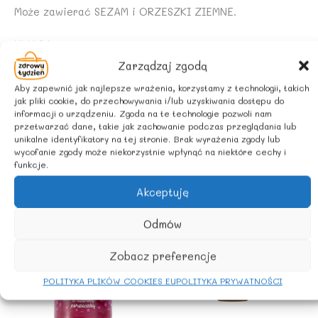
Może zawierać SEZAM i ORZESZKI ZIEMNE.
UWAGA
Warstwa oleju na wierzchu nie świadczy o złej jakości
Zarządzaj zgodą
produktu. Krem należy dobrze wymieszać.
Aby zapewnić jak najlepsze wrażenia, korzystamy z technologii, takich
jak pliki cookie, do przechowywania i/lub uzyskiwania dostępu do
ZALECANE WARUNKI PRZECHOWYWANIA
informacji o urządzeniu. Zgoda na te technologie pozwoli nam
przetwarzać dane, takie jak zachowanie podczas przeglądania lub
Przechowywać w suchym i chłodnym miejscu.
unikalne identyfikatory na tej stronie. Brak wyrażenia zgody lub
wycofanie zgody może niekorzystnie wpłynąć na niektóre cechy i
funkcje.
Podobne produkty
Akceptuję
Odmów
PROMOCJA
Zobacz preferencje
POLITYKA PLIKÓW COOKIES EU
POLITYKA PRYWATNOŚCI