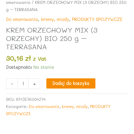
smarowania
/ KREM ORZECHOWY MIX (3 ORZECHY) BIO 250
g – TERRASANA
Do smarowania
,
kremy, miody
,
PRODUKTY SPOŻYWCZE
KREM ORZECHOWY MIX (3
ORZECHY) BIO 250 g –
TERRASANA
30,16
zł
z Vat
Dostępność:
Na stanie
ilość
-
+
Dodaj do koszyka
KREM
ORZECHOWY
SKU:
8713576004274
MIX
Kategorie:
Do smarowania
,
kremy, miody
,
PRODUKTY
(3
SPOŻYWCZE
ORZECHY)
BIO
250