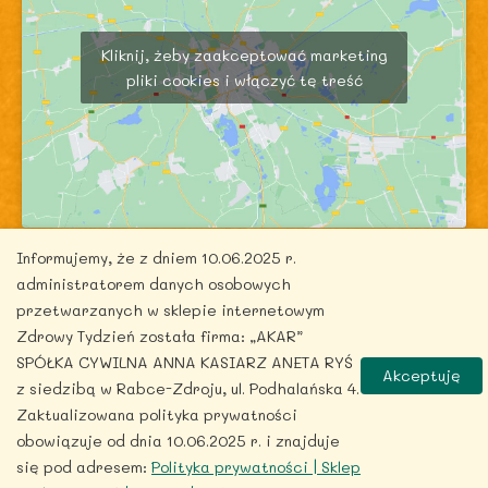
Kliknij, żeby zaakceptować marketing
pliki cookies i włączyć tę treść
Informujemy, że z dniem 10.06.2025 r.
administratorem danych osobowych
przetwarzanych w sklepie internetowym
Zdrowy Tydzień została firma: „AKAR”
Copyright © 2026 zdrowytydzien.pl | Powered by
SPÓŁKA CYWILNA ANNA KASIARZ ANETA RYŚ
Akceptuję
ITentego.pl
z siedzibą w Rabce-Zdroju, ul. Podhalańska 4.
Zaktualizowana polityka prywatności
obowiązuje od dnia 10.06.2025 r. i znajduje
się pod adresem:
Polityka prywatności | Sklep