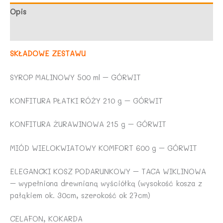
Opis
Opinie (0)
SKŁADOWE ZESTAWU
SYROP MALINOWY 500 ml – GÓRWIT
KONFITURA PŁATKI RÓŻY 210 g – GÓRWIT
KONFITURA ŻURAWINOWA 215 g – GÓRWIT
MIÓD WIELOKWIATOWY KOMFORT 600 g – GÓRWIT
ELEGANCKI KOSZ PODARUNKOWY – TACA WIKLINOWA
– wypełniona drewnianą wyściółką (wysokość kosza z
pałąkiem ok. 30cm, szerokość ok 27cm)
CELAFON, KOKARDA