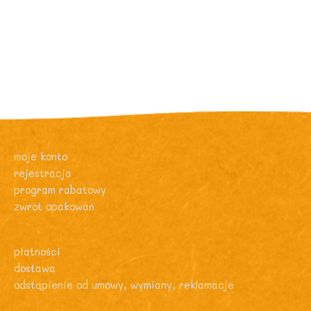
moje konto
rejestracja
program rabatowy
zwrot opakowań
płatności
dostawa
odstąpienie od umowy, wymiany, reklamacje