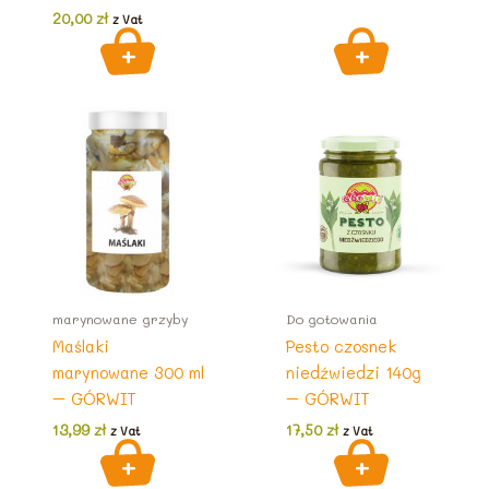
20,00
zł
z Vat
marynowane grzyby
Do gotowania
Maślaki
Pesto czosnek
marynowane 300 ml
niedźwiedzi 140g
– GÓRWIT
– GÓRWIT
13,99
zł
17,50
zł
z Vat
z Vat