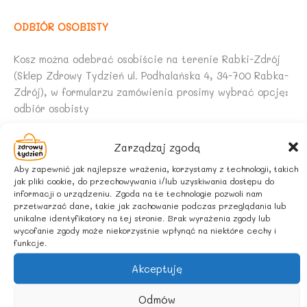
ODBIÓR OSOBISTY
Kosz można odebrać osobiście na terenie Rabki-Zdrój
(Sklep Zdrowy Tydzień ul. Podhalańska 4, 34-700 Rabka-
Zdrój), w formularzu zamówienia prosimy wybrać opcję:
odbiór osobisty
WYSYŁKA
Zarządzaj zgodą
Aby zapewnić jak najlepsze wrażenia, korzystamy z technologii, takich
Przy wybraniu opcji dostawy za pośrednictwem kuriera
jak pliki cookie, do przechowywania i/lub uzyskiwania dostępu do
zestaw należy samodzielnie złożyć. Kosz dostarczamy w
informacji o urządzeniu. Zgoda na te technologie pozwoli nam
przetwarzać dane, takie jak zachowanie podczas przeglądania lub
kartonie, wypełniony jest on wyściółką. Składowe kosza
unikalne identyfikatory na tej stronie. Brak wyrażenia zgody lub
spakowane zostają do osobnej paczki. Do zestawu
wycofanie zgody może niekorzystnie wpłynąć na niektóre cechy i
oddajemy również Państwu celafon i kokardę, tak aby
funkcje.
przygotować kosz do wręczenia.
Akceptuję
UWAGA!
Ozdoby znajdujące się poza koszem nie
Odmów
wchodzą w skład zestawu.