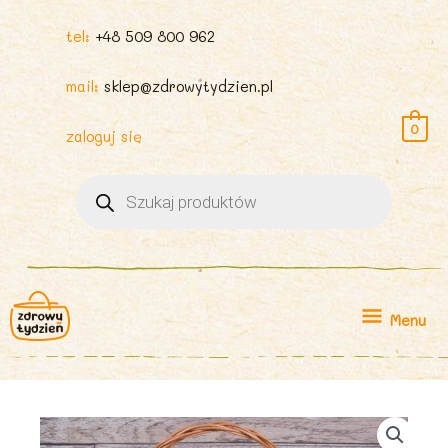
tel:
+48 509 800 962
mail:
sklep@zdrowytydzien.pl
0
zaloguj się
Wyszukiwarka
produktów
Menu
Menu