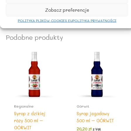
Zobacz preferencje
POLITYKA PLIKÓW COOKIES EU
POLITYKA PRYWATNOŚCI
Podobne produkty
Regionalne
Górwit
Syrop z dzikiej
Syrop jagodowy
róży 500 ml –
500 ml – GÓRWIT
GÓRWIT
20,20
zł
z Vat