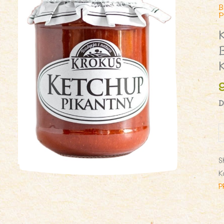
B
P
D
i
K
P
S
B
K
1
P
g
-
K