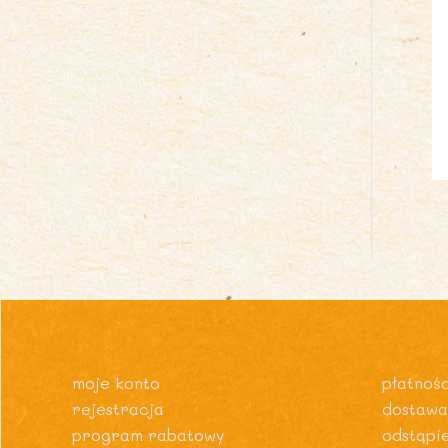
moje konto
płatnośc
rejestracja
dostawa
program rabatowy
odstąpi