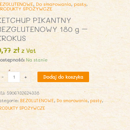
EZGLUTENOWE
,
Do smarowania
,
pasty
,
RODUKTY SPOŻYWCZE
KETCHUP PIKANTNY
BEZGLUTENOWY 180 g –
KROKUS
9,77
zł
z Vat
ostępność:
Na stanie
lość
-
+
Dodaj do koszyka
ETCHUP
IKANTNY
KU:
5906732624338
EZGLUTENOWY
ategorie:
BEZGLUTENOWE
,
Do smarowania
,
pasty
,
80
RODUKTY SPOŻYWCZE
ROKUS