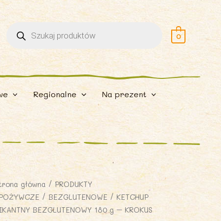
Wyszukiwarka
produktów
0
we
Regionalne
Na prezent
trona główna
/
PRODUKTY
POŻYWCZE
/
BEZGLUTENOWE
/ KETCHUP
IKANTNY BEZGLUTENOWY 180 g – KROKUS