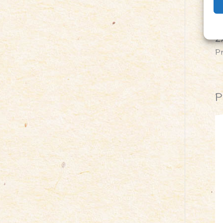
Só
Z
P
P