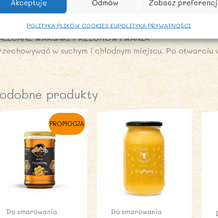
Akceptuję
Odmów
Zobacz preferencj
l:1 g
POLITYKA PLIKÓW COOKIES EU
POLITYKA PRYWATNOŚCI
ALECANE WARUNKI PRZECHOWYWANIA
rzechowywać w suchym i chłodnym miejscu. Po otwarciu w
odobne produkty
PROMOCJA
Do smarowania
Do smarowania