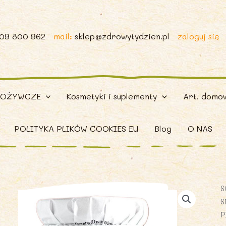
509 800 962
mail:
sklep@zdrowytydzien.pl
zaloguj się
POŻYWCZE
Kosmetyki i suplementy
Art. domo
POLITYKA PLIKÓW COOKIES EU
Blog
O NAS
S
S
P