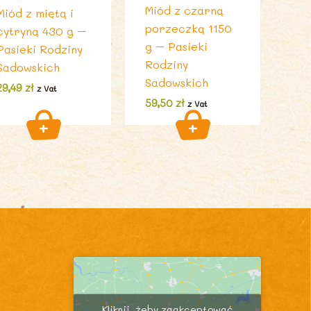
Miód z czarną
Miód z miętą i
porzeczką 1150
cytryną 430 g –
g – Pasieki
Pasieki Rodziny
Rodziny
Sadowskich
Sadowskich
29,49
zł
z Vat
59,50
zł
z Vat
Kliknij, żeby zaakceptować