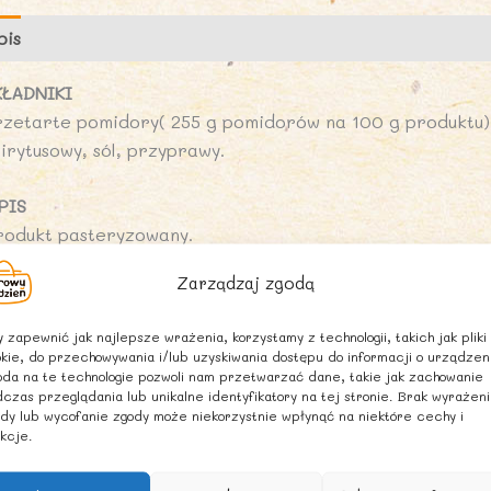
pis
Opinie (0)
KŁADNIKI
rzetarte pomidory( 255 g pomidorów na 100 g produktu), 
irytusowy, sól, przyprawy.
PIS
rodukt pasteryzowany.
dodatkiem świeżej papryki chili.
Zarządzaj zgodą
ARTOŚĆ ODŻYWCZA W 100 g
 zapewnić jak najlepsze wrażenia, korzystamy z technologii, takich jak pliki
artość energetyczna: 413 kJ/97kcal
kie, do przechowywania i/lub uzyskiwania dostępu do informacji o urządzen
uszcz: 0 g
da na te technologie pozwoli nam przetwarzać dane, takie jak zachowanie
czas przeglądania lub unikalne identyfikatory na tej stronie. Brak wyrażen
 tym kwasy tłuszczowe nasycone: 0 g
dy lub wycofanie zgody może niekorzystnie wpłynąć na niektóre cechy i
ęglowodany: 22 g
kcje.
tym cukry: 17 g
ałko: 2,3 g