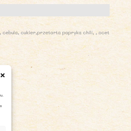
cebula, cukier,przetarta papryka chili, , ocet
iu.
ia