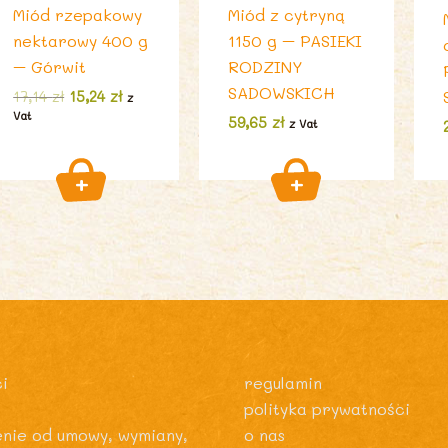
Miód rzepakowy
Miód z cytryną
nektarowy 400 g
1150 g – PASIEKI
– Górwit
RODZINY
SADOWSKICH
Pierwotna
Aktualna
17,14
zł
15,24
zł
z
cena
cena
Vat
59,65
zł
z Vat
wynosiła:
wynosi:
17,14 zł.
15,24 zł.
i
regulamin
polityka prywatności
enie od umowy, wymiany,
o nas