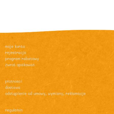
moje konto
rejestracja
program rabatowy
zwrot opakowań
płatności
dostawa
odstąpienie od umowy, wymiany, reklamacje
regulamin