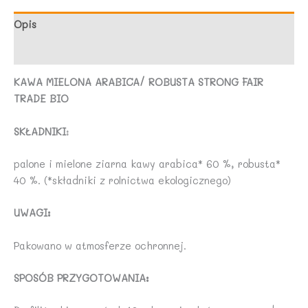
BIO
250
Opis
g
Opinie (0)
-
ALCE
KAWA MIELONA ARABICA/ ROBUSTA STRONG FAIR
NERO
TRADE BIO
SKŁADNIKI
:
palone i mielone ziarna kawy arabica* 60 %, robusta*
40 %. (*składniki z rolnictwa ekologicznego)
UWAGI:
Pakowano w atmosferze ochronnej.
SPOSÓB PRZYGOTOWANIA: