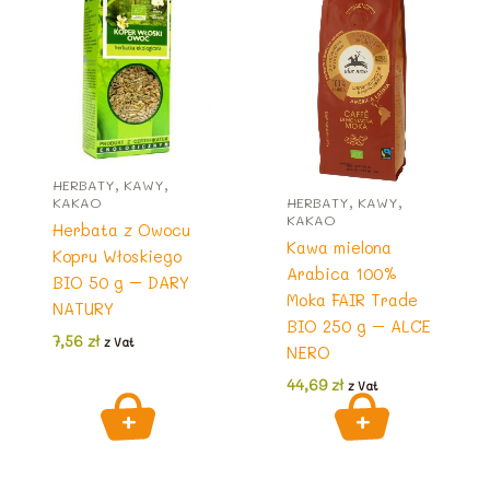
HERBATY, KAWY,
KAKAO
HERBATY, KAWY,
KAKAO
Herbata z Owocu
Kawa mielona
Kopru Włoskiego
Arabica 100%
BIO 50 g – DARY
Moka FAIR Trade
NATURY
BIO 250 g – ALCE
7,56
zł
z Vat
NERO
44,69
zł
z Vat