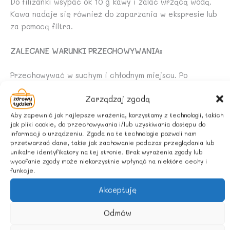
Do filiżanki wsypać ok 10 g kawy i zalać wrzącą wodą.
Kawa nadaje się również do zaparzania w ekspresie lub
za pomocą filtra.
ZALECANE WARUNKI PRZECHOWYWANIA:
Przechowywać w suchym i chłodnym miejscu. Po
otwarciu przechowywać w szczelnie zamkniętym
Zarządzaj zgodą
opakowaniu.
Aby zapewnić jak najlepsze wrażenia, korzystamy z technologii, takich
POCHODZENIE SKŁADNIKÓW:
jak pliki cookie, do przechowywania i/lub uzyskiwania dostępu do
informacji o urządzeniu. Zgoda na te technologie pozwoli nam
przetwarzać dane, takie jak zachowanie podczas przeglądania lub
Rolnictwo spoza UE
unikalne identyfikatory na tej stronie. Brak wyrażenia zgody lub
wycofanie zgody może niekorzystnie wpłynąć na niektóre cechy i
funkcje.
Podobne produkty
Akceptuję
Odmów