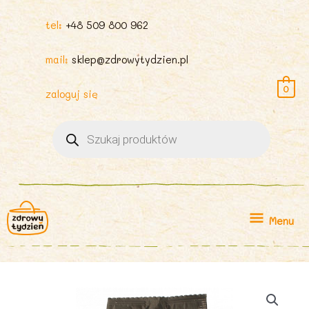
tel:
+48 509 800 962
mail:
sklep@zdrowytydzien.pl
0
zaloguj się
Wyszukiwarka
produktów
Menu
Menu