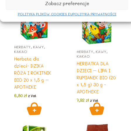
Zobacz preferencje
POLITYKA PLIKÓW COOKIES EU
POLITYKA PRYWATNOŚCI
HERBATY, KAWY,
KAKAO
HERBATY, KAWY,
KAKAO
Herbata dla
HERBATKA DLA
dzieci- DZIKA
DZIECI – LIPA I
RÓŻA I ROKITNIK
RUMIANEK BIO (20
BIO 20 x 1,5 g –
x 1,5 g) 30 g -
APOTHEKE
APOTHEKE
6,80
zł
z Vat
7,92
zł
z Vat