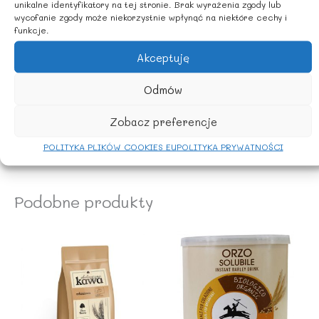
unikalne identyfikatory na tej stronie. Brak wyrażenia zgody lub
wycofanie zgody może niekorzystnie wpłynąć na niektóre cechy i
ZALECANE WARUNKI PRZECHOWYWANIA
funkcje.
Przechowywać w suchym miejscu.
Akceptuję
KRAJ POCHODZENIA
Odmów
POLSKA
Zobacz preferencje
POLITYKA PLIKÓW COOKIES EU
POLITYKA PRYWATNOŚCI
Podobne produkty