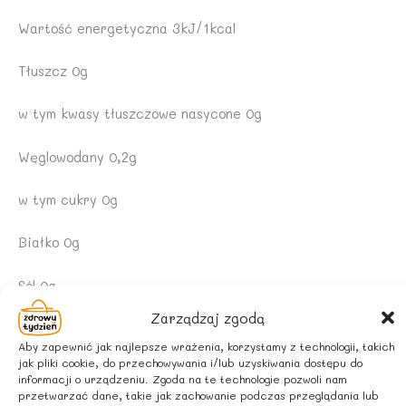
Wartość energetyczna 3kJ/1kcal
Tłuszcz 0g
w tym kwasy tłuszczowe nasycone 0g
Węglowodany 0,2g
w tym cukry 0g
Białko 0g
Sól 0g
Zarządzaj zgodą
SPOSÓB PRZYGOTOWANIA
Aby zapewnić jak najlepsze wrażenia, korzystamy z technologii, takich
Jedną łyżeczkę zalać szklanką wrzątku i pozostawić
jak pliki cookie, do przechowywania i/lub uzyskiwania dostępu do
pod przykryciem do zaparzenia na około 10-15 minut.
informacji o urządzeniu. Zgoda na te technologie pozwoli nam
Pić 1-2 razy dziennie.
przetwarzać dane, takie jak zachowanie podczas przeglądania lub