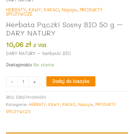
HERBATY, KAWY, KAKAO
,
Napoje
,
PRODUKTY
SPOŻYWCZE
Herbata Pączki Sosny BIO 50 g –
DARY NATURY
10,06
zł
z Vat
DARY NATURY – herbatki BIO
Dostępność:
Na stanie
ilość
-
+
Dodaj do koszyka
Herbata
Pączki
SKU:
5902741004024
Sosny
Kategorie:
HERBATY, KAWY, KAKAO
,
Napoje
,
PRODUKTY
BIO
SPOŻYWCZE
50
g
-