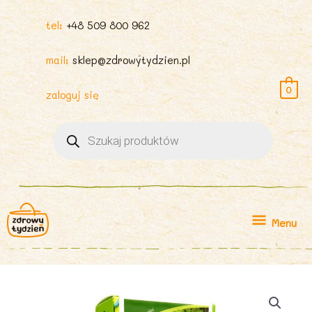
tel:
+48 509 800 962
mail:
sklep@zdrowytydzien.pl
0
zaloguj się
Wyszukiwarka
produktów
Menu
Menu