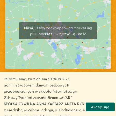
Kliknij, żeby zaakceptować marketing
pliki cookies i włączyć tę treść
Informujemy, że z dniem 10.06.2025 r.
administratorem danych osobowych
przetwarzanych w sklepie internetowym
Zdrowy Tydzień została firma: „AKAR”
Copyright © 2026 zdrowytydzien.pl | Powered by
SPÓŁKA CYWILNA ANNA KASIARZ ANETA RYŚ
ITentego.pl
Akceptuję
z siedzibą w Rabce-Zdroju, ul. Podhalańska 4.