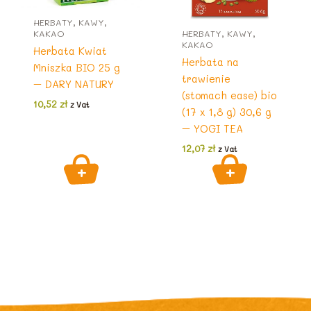
HERBATY, KAWY,
KAKAO
HERBATY, KAWY,
KAKAO
Herbata Kwiat
Herbata na
Mniszka BIO 25 g
trawienie
– DARY NATURY
(stomach ease) bio
10,52
zł
z Vat
(17 x 1,8 g) 30,6 g
– YOGI TEA
12,07
zł
z Vat