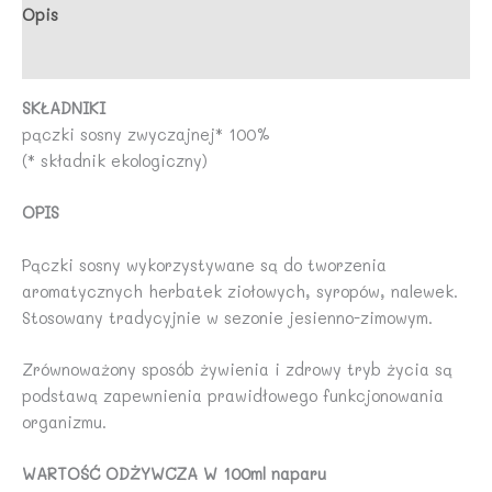
DARY
Opis
NATURY
Opinie (0)
SKŁADNIKI
pączki sosny zwyczajnej* 100%
(* składnik ekologiczny)
OPIS
Pączki sosny wykorzystywane są do tworzenia
aromatycznych herbatek ziołowych, syropów, nalewek.
Stosowany tradycyjnie w sezonie jesienno-zimowym.
Zrównoważony sposób żywienia i zdrowy tryb życia są
podstawą zapewnienia prawidłowego funkcjonowania
organizmu.
WARTOŚĆ ODŻYWCZA W 100ml naparu