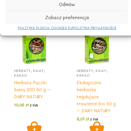
Podobne produkty
Odmów
Zobacz preferencje
POLITYKA PLIKÓW COOKIES EU
POLITYKA PRYWATNOŚCI
HERBATY, KAWY,
HERBATY, KAWY,
KAKAO
KAKAO
Herbata Pączki
Ekologiczna
Sosny BIO 50 g –
herbatka
DARY NATURY
regulująca
trawienie bio 50 g
10,06
zł
z Vat
– DARY NATURY
9,07
zł
z Vat