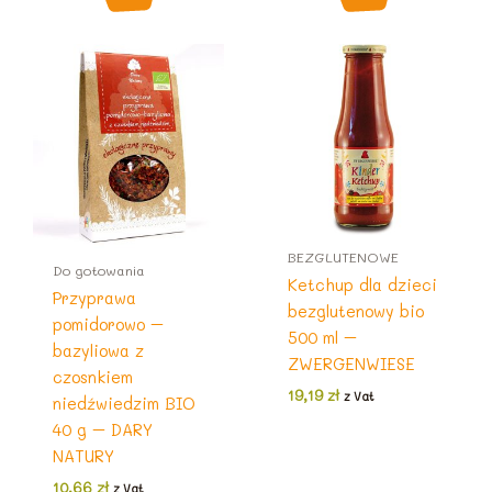
BEZGLUTENOWE
Do gotowania
Ketchup dla dzieci
Przyprawa
bezglutenowy bio
pomidorowo –
500 ml –
bazyliowa z
ZWERGENWIESE
czosnkiem
19,19
zł
z Vat
niedźwiedzim BIO
40 g – DARY
NATURY
10,66
zł
z Vat