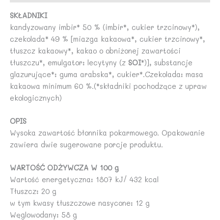
SKŁADNIKI
kandyzowany imbir* 50 % (imbir*, cukier trzcinowy*),
czekolada* 49 % [miazga kakaowa*, cukier trzcinowy*,
tłuszcz kakaowy*, kakao o obniżonej zawartości
tłuszczu*, emulgator: lecytyny (z
SOI
*)], substancje
glazurujące*: guma arabska*, cukier*.Czekolada: masa
kakaowa minimum 60 %.(*składniki pochodzące z upraw
ekologicznych)
OPIS
Wysoka zawartość błonnika pokarmowego. Opakowanie
zawiera dwie sugerowane porcje produktu.
WARTOŚĆ ODŻYWCZA W 100 g
Wartość energetyczna: 1807 kJ/ 432 kcal
Tłuszcz: 20 g
w tym kwasy tłuszczowe nasycone: 12 g
Węglowodany: 58 g