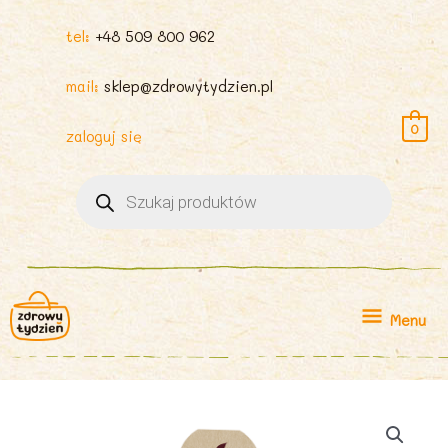
tel:
+48 509 800 962
mail:
sklep@zdrowytydzien.pl
0
zaloguj się
Wyszukiwarka
produktów
Menu
Menu