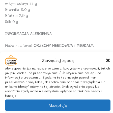
w tym cukry: 22 g
Błonnik: 6,0 g
Białko: 2,9 g
Sól: 0 g
INFORMACJA ALERGENNA
Może zawierać
ORZECHY NERKOWCA i MIGDAŁY
.
ZALECANE WARUNKI PRZECHOWYWANIA
Zarządzaj zgodą
Aby zapewnić jak najlepsze wrażenia, korzystamy z technologii, takich
Przechowywać w suchym i chłodnym miejscu.
jak pliki cookie, do przechowywania i/lub uzyskiwania dostępu do
informacji o urządzeniu. Zgoda na te technologie pozwoli nam
POCHODZENIE SKŁADNIKÓW
przetwarzać dane, takie jak zachowanie podczas przeglądania lub
unikalne identyfikatory na tej stronie. Brak wyrażenia zgody lub
wycofanie zgody może niekorzystnie wpłynąć na niektóre cechy i
Rolnictwo spoza UE
funkcje.
Akceptuję