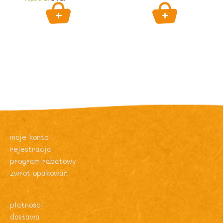
moje konto
rejestracja
program rabatowy
zwrot opakowań
płatności
dostawa