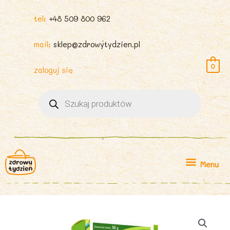
tel:
+48 509 800 962
mail:
sklep@zdrowytydzien.pl
0
zaloguj się
Wyszukiwarka
produktów
Menu
Menu