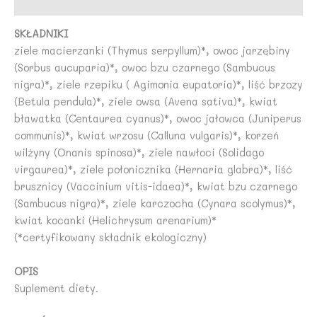
Opinie (0)
SKŁADNIKI
ziele macierzanki (Thymus serpyllum)*, owoc jarzębiny
(Sorbus aucuparia)*, owoc bzu czarnego (Sambucus
nigra)*, ziele rzepiku ( Agimonia eupatoria)*, liść brzozy
(Betula pendula)*, ziele owsa (Avena sativa)*, kwiat
bławatka (Centaurea cyanus)*, owoc jałowca (Juniperus
communis)*, kwiat wrzosu (Calluna vulgaris)*, korzeń
wilżyny (Onanis spinosa)*, ziele nawłoci (Solidago
virgaurea)*, ziele połonicznika (Hernaria glabra)*, liść
brusznicy (Vaccinium vitis-idaea)*, kwiat bzu czarnego
(Sambucus nigra)*, ziele karczocha (Cynara scolymus)*,
kwiat kocanki (Helichrysum arenarium)*
(*certyfikowany składnik ekologiczny)
OPIS
Suplement diety.