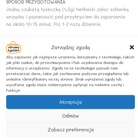
SPOSÓB PRZYGOTOWANIA
Jedną czubatą łyżeczkę (1,5g) herbatki zalać szklanką
wrzątku i pozostawić pod przykryciem do zaparzenia
na około 10-15 minut. Pić 1-2 razy dziennie.
UWAGI
Nie należy przekraczać zalecanej porcji do spożycia w
Zarządzaj zgodą
ciągu dnia. Suplement diety nie może być stosowany
Aby zapewnić jak najlepsze wrażenia, korzystamy z technologii, takich
jako substytut (zaminnik) zróżnicowanej diety. Nie
jak pliki cookie, do przechowywania i/lub uzyskiwania dostępu do
informacji o urządzeniu. Zgoda na te technologie pozwoli nam
należy stosować suplementu w trakcie ciąży i podczas
przetwarzać dane, takie jak zachowanie podczas przeglądania lub
karmienia.
unikalne identyfikatory na tej stronie. Brak wyrażenia zgody lub
wycofanie zgody może niekorzystnie wpłynąć na niektóre cechy i
ZALECANE WARUNKI PRZECHOWYWANIA
funkcje.
Przechowywać w sposób niedostępny dla małych dzieci.
Akceptuję
Odmów
Podobne produkty
Zobacz preferencje