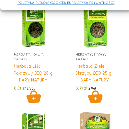
POLITYKA PLIKÓW COOKIES EU
POLITYKA PRYWATNOŚCI
HERBATY, KAWY,
HERBATY, KAWY,
KAKAO
KAKAO
Herbata Liść
Herbata Ziele
Pokrzywy BIO 25 g
Skrzypu BIO 25 g
– DARY NATURY
– DARY NATURY
6,71
zł
6,71
zł
z Vat
z Vat