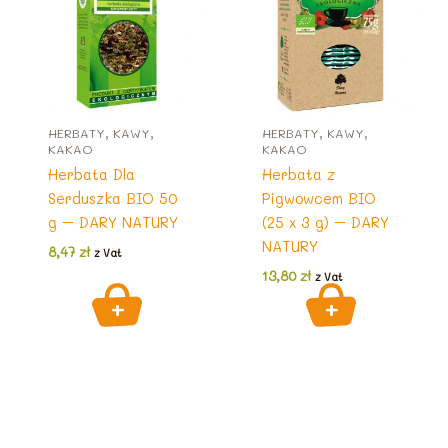
HERBATY, KAWY,
HERBATY, KAWY,
KAKAO
KAKAO
Herbata Dla
Herbata z
Serduszka BIO 50
Pigwowcem BIO
g – DARY NATURY
(25 x 3 g) – DARY
NATURY
8,47
zł
z Vat
13,80
zł
z Vat