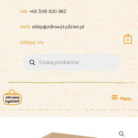
tel:
+48 509 800 962
mail:
sklep@zdrowytydzien.pl
0
zaloguj się
Wyszukiwarka
produktów
Menu
Menu