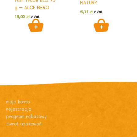
Fair Trade BIO 75
NATURY
g – ALCE NERO
6,71
zł
z Vat
18,03
zł
z Vat
moje konto
rejestracja
program rabatowy
zwrot opakowań