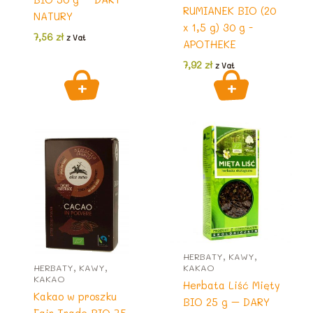
RUMIANEK BIO (20
NATURY
x 1,5 g) 30 g -
7,56
zł
z Vat
APOTHEKE
7,92
zł
z Vat
HERBATY, KAWY,
HERBATY, KAWY,
KAKAO
KAKAO
Herbata Liść Mięty
Kakao w proszku
BIO 25 g – DARY