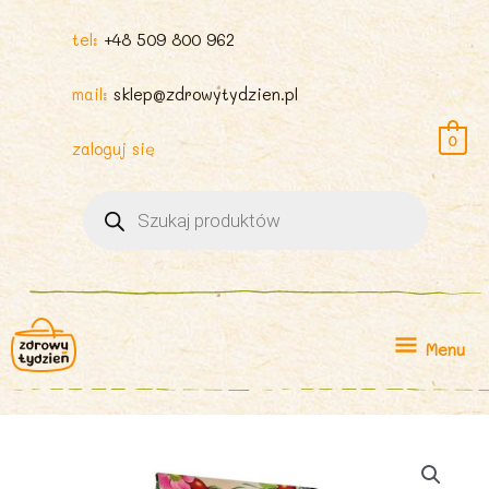
tel:
+48 509 800 962
mail:
sklep@zdrowytydzien.pl
0
zaloguj się
Wyszukiwarka
produktów
Menu
Menu