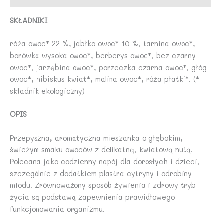
SKŁADNIKI
róża owoc* 22 %, jabłko owoc* 10 %, tarnina owoc*,
borówka wysoka owoc*, berberys owoc*, bez czarny
owoc*, jarzębina owoc*, porzeczka czarna owoc*, głóg
owoc*, hibiskus kwiat*, malina owoc*, róża płatki*. (*
składnik ekologiczny)
OPIS
Przepyszna, aromatyczna mieszanka o głębokim,
świeżym smaku owoców z delikatną, kwiatową nutą.
Polecana jako codzienny napój dla dorosłych i dzieci,
szczególnie z dodatkiem plastra cytryny i odrobiny
miodu. Zrównoważony sposób żywienia i zdrowy tryb
życia są podstawą zapewnienia prawidłowego
funkcjonowania organizmu.