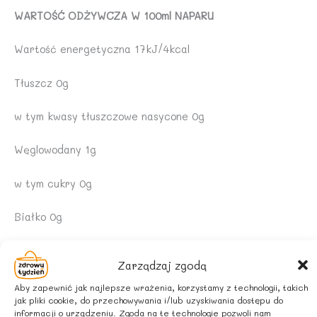
WARTOŚĆ ODŻYWCZA W 100ml NAPARU
Wartość energetyczna 17kJ/4kcal
Tłuszcz 0g
w tym kwasy tłuszczowe nasycone 0g
Węglowodany 1g
w tym cukry 0g
Białko 0g
Sól 0g
Zarządzaj zgodą
SPOSÓB PRZYGOTOWANIA
Aby zapewnić jak najlepsze wrażenia, korzystamy z technologii, takich
jak pliki cookie, do przechowywania i/lub uzyskiwania dostępu do
informacji o urządzeniu. Zgoda na te technologie pozwoli nam