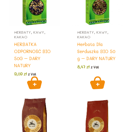
HERBATY, KAWY,
HERBATY, KAWY,
KAKAO
KAKAO
HERBATKA
Herbata Dla
ODPORNOŚĆ BIO
Serduszka BIO 50
50G – DARY
g – DARY NATURY
NATURY
8,47
zł
z Vat
9,09
zł
z Vat