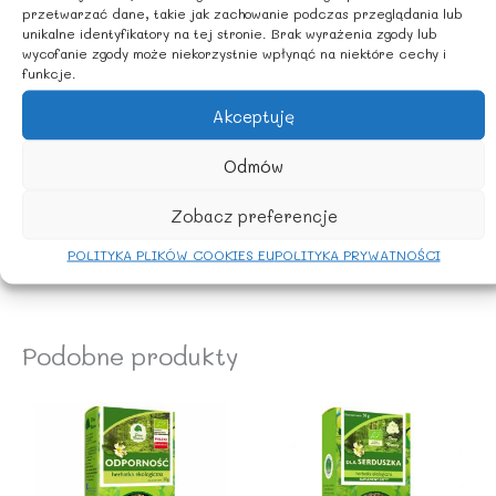
Jedną łyżeczkę herbatki zalać 250 ml gorącej wody i
przetwarzać dane, takie jak zachowanie podczas przeglądania lub
pozostawić pod przykryciem do zaparzenia na około 10
unikalne identyfikatory na tej stronie. Brak wyrażenia zgody lub
– 15 minut.
wycofanie zgody może niekorzystnie wpłynąć na niektóre cechy i
funkcje.
ZALECANE WARUNKI PRZECHOWYWANIA
Akceptuję
Przechowywać w suchym miejscu
Odmów
KRAJ POCHODZENIA
Zobacz preferencje
POLITYKA PLIKÓW COOKIES EU
POLITYKA PRYWATNOŚCI
Rolnictwo Polska
Podobne produkty