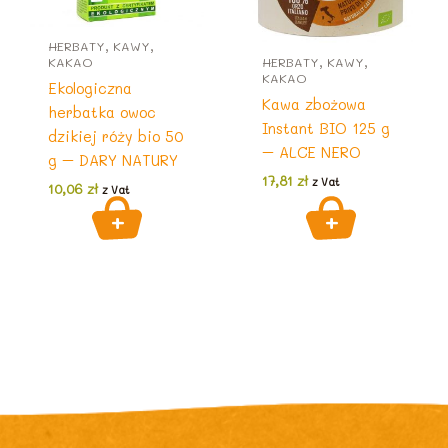
HERBATY, KAWY,
KAKAO
HERBATY, KAWY,
KAKAO
Ekologiczna
Kawa zbożowa
herbatka owoc
Instant BIO 125 g
dzikiej róży bio 50
– ALCE NERO
g – DARY NATURY
17,81
zł
z Vat
10,06
zł
z Vat