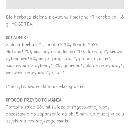
Opinie (0)
x
1,8
Bio herbata zielona z cytryną i matchą 17 torebek x 1,8
g-
g- YOGI TEA.
YOGI
TEA
SKŁADNIKI
zielona herbata* (Tencha*43%, Sencha*10%,
Matcha*2%), suszony owoc limonki*9%, lukrecja*, trawa
cytrynowa*9%, mięta pieprzowa*, pieprz czarny*,
suszony sok z cytryny* 3%, guarana*, olejek cytrynowy*,
werbena cytrynowa*, imbir*
(*certyfikowany składnik ekologiczny)
SPOSÓB PRZYGOTOWANIA
Torebkę zalać 250 ml świeżo przegotowanej wody i
pozostawić do zaparzenia na ok. 5 min. lub dłużej w celu
uzyskania mocniejszego smaku.