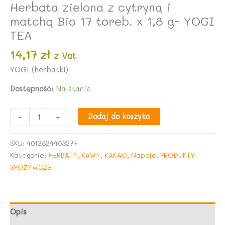
Herbata zielona z cytryną i
matchą Bio 17 toreb. x 1,8 g- YOGI
TEA
14,17
zł
z Vat
YOGI (herbatki)
Dostępność:
Na stanie
ilość
-
+
Dodaj do koszyka
Herbata
zielona
SKU:
4012824403277
z
Kategorie:
HERBATY, KAWY, KAKAO
,
Napoje
,
PRODUKTY
cytryną
SPOŻYWCZE
i
matchą
Bio
17
Opis
toreb.