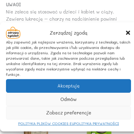
UWAGI
Nie zaleca się stosować u dzieci i kobiet w ciąży.
Zawiera lukrecję – chorzy na nadciśnienie powinni
unikać nadmiernego spożycia.
Zarządzaj zgodą
ZALECANE WARUNKI PRZECHOWYWANIA
Aby zapewnić jak najlepsze wrażenia, korzystamy z technologii, takich
jak pliki cookie, do przechowywania i/lub uzyskiwania dostępu do
informacji o urządzeniu. Zgoda na te technologie pozwoli nam
Przechowywać w suchym i chłodnym miejscu.
przetwarzać dane, takie jak zachowanie podczas przeglądania lub
unikalne identyfikatory na tej stronie. Brak wyrażenia zgody lub
wycofanie zgody może niekorzystnie wpłynąć na niektóre cechy i
funkcje.
Podobne produkty
Akceptuję
Odmów
Zobacz preferencje
POLITYKA PLIKÓW COOKIES EU
POLITYKA PRYWATNOŚCI