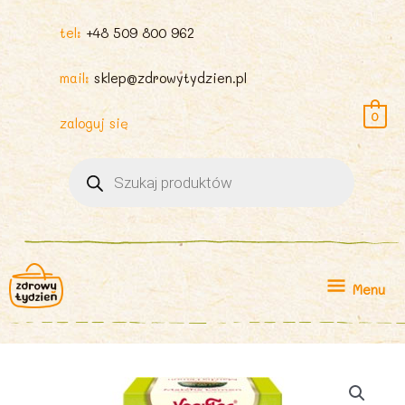
tel:
+48 509 800 962
mail:
sklep@zdrowytydzien.pl
0
zaloguj się
Wyszukiwarka
produktów
Menu
Menu