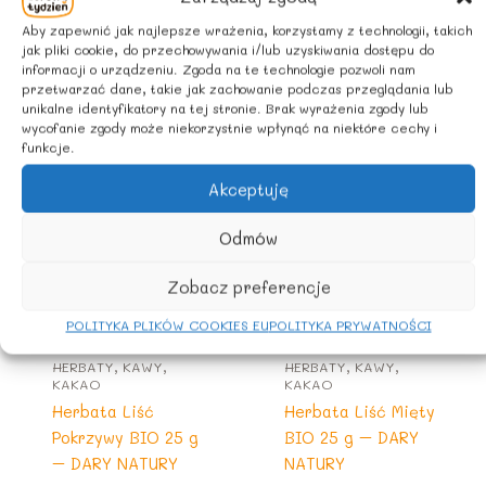
Rolnictwo UE/ spoza UE
Aby zapewnić jak najlepsze wrażenia, korzystamy z technologii, takich
jak pliki cookie, do przechowywania i/lub uzyskiwania dostępu do
informacji o urządzeniu. Zgoda na te technologie pozwoli nam
przetwarzać dane, takie jak zachowanie podczas przeglądania lub
Podobne produkty
unikalne identyfikatory na tej stronie. Brak wyrażenia zgody lub
wycofanie zgody może niekorzystnie wpłynąć na niektóre cechy i
funkcje.
Akceptuję
Odmów
Zobacz preferencje
POLITYKA PLIKÓW COOKIES EU
POLITYKA PRYWATNOŚCI
HERBATY, KAWY,
HERBATY, KAWY,
KAKAO
KAKAO
Herbata Liść
Herbata Liść Mięty
Pokrzywy BIO 25 g
BIO 25 g – DARY
– DARY NATURY
NATURY