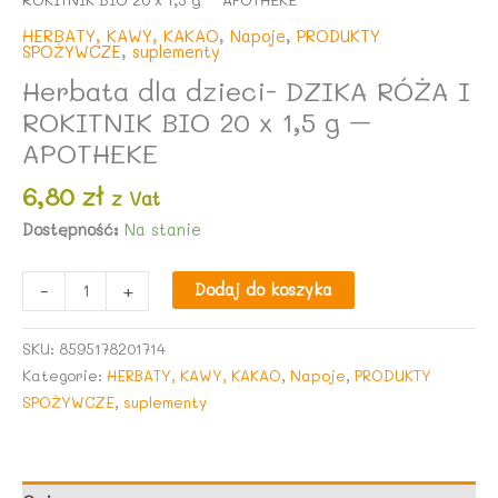
HERBATY, KAWY, KAKAO
,
Napoje
,
PRODUKTY
SPOŻYWCZE
,
suplementy
Herbata dla dzieci- DZIKA RÓŻA I
ROKITNIK BIO 20 x 1,5 g –
APOTHEKE
6,80
zł
z Vat
Dostępność:
Na stanie
ilość
-
+
Dodaj do koszyka
Herbata
dla
SKU:
8595178201714
dzieci-
Kategorie:
HERBATY, KAWY, KAKAO
,
Napoje
,
PRODUKTY
DZIKA
SPOŻYWCZE
,
suplementy
RÓŻA
I
ROKITNIK
BIO