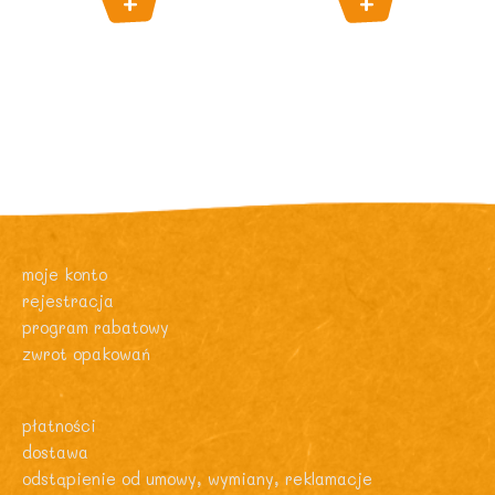
moje konto
rejestracja
program rabatowy
zwrot opakowań
płatności
dostawa
odstąpienie od umowy, wymiany, reklamacje