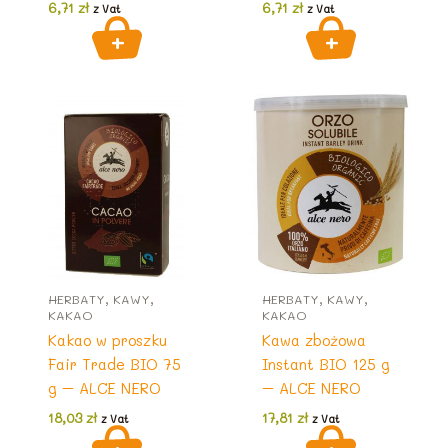
6,71
zł
6,71
zł
z Vat
z Vat
HERBATY, KAWY,
HERBATY, KAWY,
KAKAO
KAKAO
Kakao w proszku
Kawa zbożowa
Fair Trade BIO 75
Instant BIO 125 g
g – ALCE NERO
– ALCE NERO
18,03
zł
17,81
zł
z Vat
z Vat