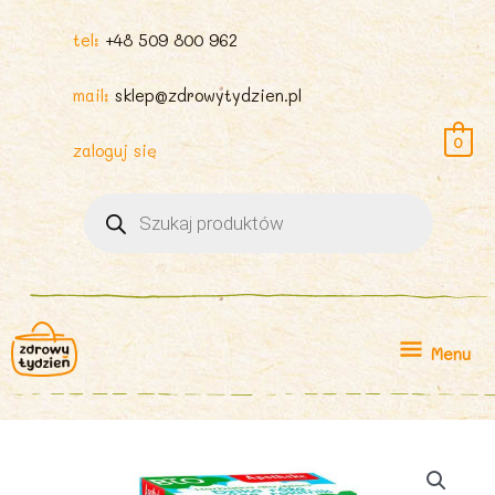
tel:
+48 509 800 962
mail:
sklep@zdrowytydzien.pl
0
zaloguj się
Wyszukiwarka
produktów
Menu
Menu