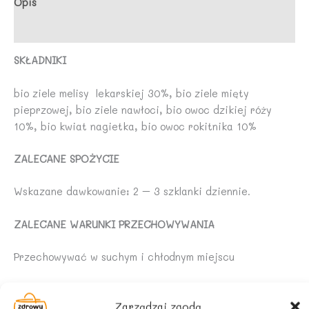
Opis
20
Opinie (0)
x
1,5
SKŁADNIKI
g
-
bio ziele melisy lekarskiej 30%, bio ziele mięty
APOTHEKE
pieprzowej, bio ziele nawłoci, bio owoc dzikiej róży
10%, bio kwiat nagietka, bio owoc rokitnika 10%
ZALECANE SPOŻYCIE
Wskazane dawkowanie: 2 – 3 szklanki dziennie.
ZALECANE WARUNKI PRZECHOWYWANIA
Przechowywać w suchym i chłodnym miejscu
POCHODZENIE SKŁADNIKÓW:
Zarządzaj zgodą