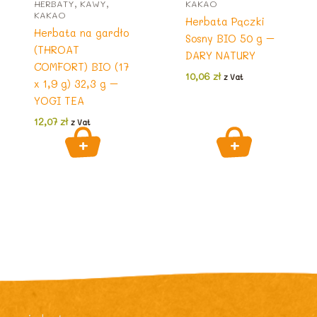
HERBATY, KAWY,
KAKAO
KAKAO
Herbata Pączki
Herbata na gardło
Sosny BIO 50 g –
(THROAT
DARY NATURY
COMFORT) BIO (17
10,06
zł
z Vat
x 1,9 g) 32,3 g –
YOGI TEA
12,07
zł
z Vat