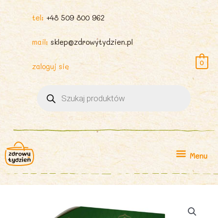
tel:
+48 509 800 962
mail:
sklep@zdrowytydzien.pl
0
zaloguj się
Wyszukiwarka
produktów
Menu
Menu