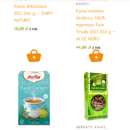
KAKAO
Kawa orkiszowa
Kawa mielona
BIO 200 g – DARY
Arabica 100%
NATURY
espresso Fair
18,98
zł
z Vat
Trade BIO 250 g –
ALCE NERO
44,96
zł
z Vat
HERBATY, KAWY,