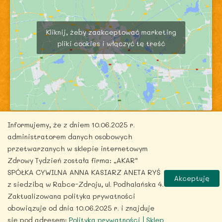
Kliknij, żeby zaakceptować marketing
pliki cookies i włączyć tę treść
Informujemy, że z dniem 10.06.2025 r.
administratorem danych osobowych
przetwarzanych w sklepie internetowym
Zdrowy Tydzień została firma: „AKAR”
Copyright © 2026 zdrowytydzien.pl | Powered by
SPÓŁKA CYWILNA ANNA KASIARZ ANETA RYŚ
Akceptuję
ITentego.pl
z siedzibą w Rabce-Zdroju, ul. Podhalańska 4.
Zaktualizowana polityka prywatności
obowiązuje od dnia 10.06.2025 r. i znajduje
się pod adresem:
Polityka prywatności | Sklep