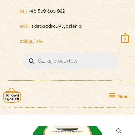
tel:
+48 509 800 962
mail:
sklep@zdrowytydzien.pl
0
zaloguj się
Wyszukiwarka
produktów
Menu
Menu