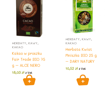
HERBATY, KAWY,
HERBATY, KAWY,
KAKAO
KAKAO
Herbata Kwiat
Kakao w proszku
Mniszka BIO 25 g
Fair Trade BIO 75
– DARY NATURY
g – ALCE NERO
10,52
zł
z Vat
18,03
zł
z Vat