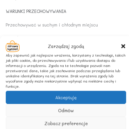
WARUNKI PRZECHOWYWANIA
Przechowywać w suchym i chłodnym miejscu
Sposób przygotowania
Zarządzaj zgodą
torebkę zalać 250ml świeżo przegotowanej wody i
Aby zapewnić jak najlepsze wrażenia, korzystamy z technologii, takich
zaparzać przez 5min.
jak pliki cookie, do przechowywania i/lub uzyskiwania dostępu do
informacji o urządzeniu. Zgoda na te technologie pozwoli nam
przetwarzać dane, takie jak zachowanie podczas przeglądania lub
POCHODZENIE SKŁADNIKÓW:
unikalne identyfikatory na tej stronie. Brak wyrażenia zgody lub
wycofanie zgody może niekorzystnie wpłynąć na niektóre cechy i
Rolnictwo spoza UE
funkcje.
Akceptuję
Podobne produkty
Odmów
Zobacz preferencje