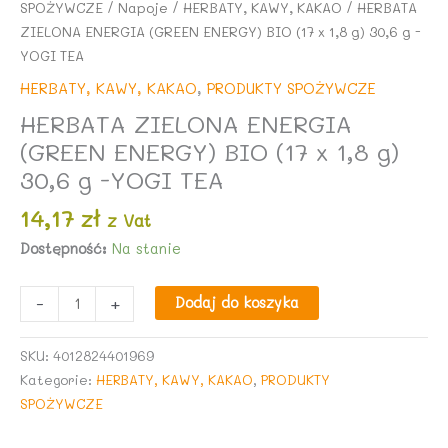
SPOŻYWCZE
/
Napoje
/
HERBATY, KAWY, KAKAO
/ HERBATA
ZIELONA ENERGIA (GREEN ENERGY) BIO (17 x 1,8 g) 30,6 g -
YOGI TEA
HERBATY, KAWY, KAKAO
,
PRODUKTY SPOŻYWCZE
HERBATA ZIELONA ENERGIA
(GREEN ENERGY) BIO (17 x 1,8 g)
30,6 g -YOGI TEA
14,17
zł
z Vat
Dostępność:
Na stanie
ilość
-
+
Dodaj do koszyka
HERBATA
ZIELONA
SKU:
4012824401969
ENERGIA
Kategorie:
HERBATY, KAWY, KAKAO
,
PRODUKTY
(GREEN
SPOŻYWCZE
ENERGY)
BIO