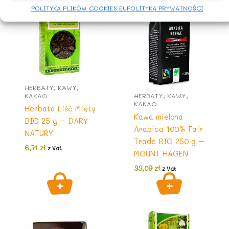
POLITYKA PLIKÓW COOKIES EU
POLITYKA PRYWATNOŚCI
HERBATY, KAWY,
KAKAO
HERBATY, KAWY,
KAKAO
Herbata Liść Mięty
Kawa mielona
BIO 25 g – DARY
Arabica 100% Fair
NATURY
Trade BIO 250 g –
6,71
zł
z Vat
MOUNT HAGEN
33,09
zł
z Vat