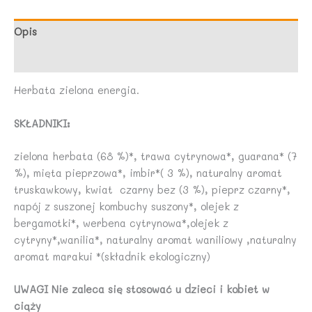
(17
x
Opis
1,8
Opinie (0)
g)
30,6
Herbata zielona energia.
g
-
SKŁADNIKI:
YOGI
TEA
zielona herbata (68 %)*, trawa cytrynowa*, guarana* (7
%), mięta pieprzowa*, imbir*( 3 %), naturalny aromat
truskawkowy, kwiat czarny bez (3 %), pieprz czarny*,
napój z suszonej kombuchy suszony*, olejek z
bergamotki*, werbena cytrynowa*,olejek z
cytryny*,wanilia*, naturalny aromat waniliowy ,naturalny
aromat marakui *(składnik ekologiczny)
UWAGI Nie zaleca się stosować u dzieci i kobiet w
ciąży