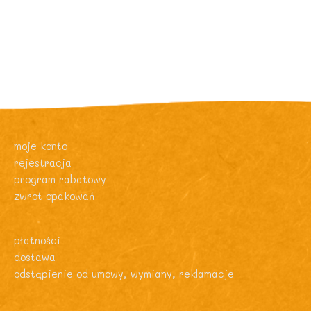
moje konto
rejestracja
program rabatowy
zwrot opakowań
płatności
dostawa
odstąpienie od umowy, wymiany, reklamacje