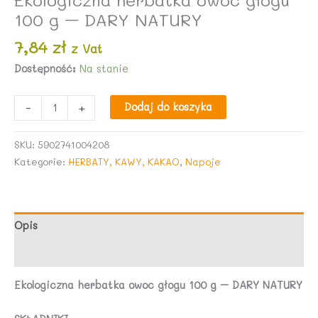
100 g – DARY NATURY
7,84
zł
z Vat
Dostępność:
Na stanie
ilość
-
+
Dodaj do koszyka
Ekologiczna
herbatka
SKU:
5902741004208
owoc
Kategorie:
HERBATY, KAWY, KAKAO
,
Napoje
głogu
100
g
-
Opis
DARY
Opinie (0)
NATURY
Ekologiczna herbatka owoc głogu 100 g – DARY NATURY