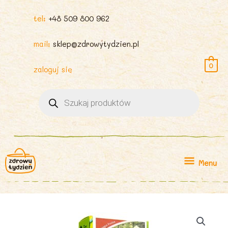
tel:
+48 509 800 962
mail:
sklep@zdrowytydzien.pl
0
zaloguj się
Wyszukiwarka
produktów
Menu
Menu