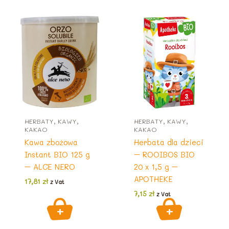
HERBATY, KAWY,
HERBATY, KAWY,
KAKAO
KAKAO
Kawa zbożowa
Herbata dla dzieci
Instant BIO 125 g
– ROOIBOS BIO
– ALCE NERO
20 x 1,5 g –
APOTHEKE
17,81
zł
z Vat
7,15
zł
z Vat