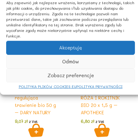
Aby zapewnić jak najlepsze wrażenia, korzystamy z technologii, takich
jak pliki cookie, do przechowywania i/lub uzyskiwania dostępu do
informacji o urządzeniu. Zgoda na te technologie pozwoli nam
przetwarzać dane, takie jak zachowanie podczas przeglądania lub
unikalne identyfikatory na tej stronie. Brak wyrażenia zgody lub
wycofanie zgody może niekorzystnie wpłynąć na niektóre cechy i
funkcje.
Akceptuję
Odmów
HERBATY, KAWY,
HERBATY, KAWY,
Zobacz preferencje
KAKAO
KAKAO
Ekologiczna
Herbata dla
POLITYKA PLIKÓW COOKIES EU
POLITYKA PRYWATNOŚCI
herbatka
dzieci- DZIKA
regulująca
RÓŻA I ROKITNIK
trawienie bio 50 g
BIO 20 x 1,5 g –
– DARY NATURY
APOTHEKE
9,07
zł
6,80
zł
z Vat
z Vat