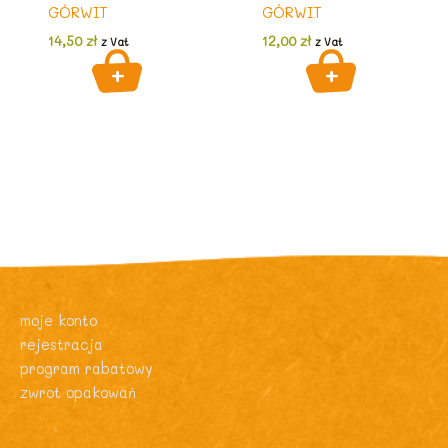
GÓRWIT
GÓRWIT
14,50
zł
12,00
zł
z Vat
z Vat
moje konto
rejestracja
program rabatowy
zwrot opakowań