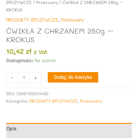
SPOŻYWCZE
/
Przetwory
/ ĆWIKŁA Z CHRZANEM 280g –
KROKUS
PRODUKTY SPOŻYWCZE
,
Przetwory
ĆWIKŁA Z CHRZANEM 280g –
KROKUS
10,42
zł
z Vat
Dostępność:
Na stanie
ilość
-
+
Dodaj do koszyka
ĆWIKŁA
Z
SKU:
5906732624482
CHRZANEM
Kategorie:
PRODUKTY SPOŻYWCZE
,
Przetwory
280g
-
KROKUS
Opis