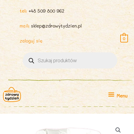
tel:
+48 509 800 962
mail:
sklep@zdrowytydzien.pl
0
zaloguj się
Wyszukiwarka
produktów
Menu
Menu