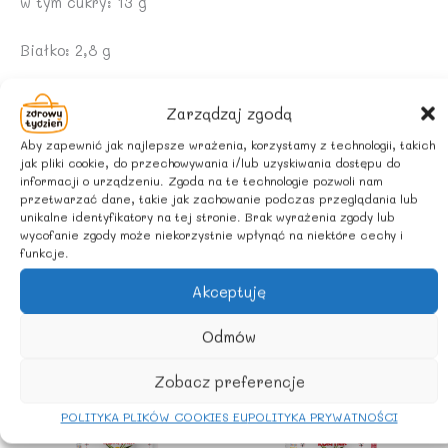
w tym cukry: 13 g
Białko: 2,8 g
Sól: 0,74 g
Zarządzaj zgodą
ZALECANE WARUNKI PRZECHOWYWANIA
Aby zapewnić jak najlepsze wrażenia, korzystamy z technologii, takich
jak pliki cookie, do przechowywania i/lub uzyskiwania dostępu do
informacji o urządzeniu. Zgoda na te technologie pozwoli nam
Przechowywać w zacienionym miejscu. Po otwarciu
przetwarzać dane, takie jak zachowanie podczas przeglądania lub
przechowywać w lodówce i spożyć w ciągu 3 dni.
unikalne identyfikatory na tej stronie. Brak wyrażenia zgody lub
wycofanie zgody może niekorzystnie wpłynąć na niektóre cechy i
funkcje.
Akceptuję
Podobne produkty
Odmów
Zobacz preferencje
POLITYKA PLIKÓW COOKIES EU
POLITYKA PRYWATNOŚCI