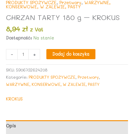
PRODUKTY SPOŻYWCZE
,
Przetwory
,
WARZYWNE,
KONSERWOWE, W ZALEWIE, PASTY
CHRZAN TARTY 180 g – KROKUS
8,94
zł
z Vat
Dostępność:
Na stanie
ilość
-
+
Dodaj do koszyka
CHRZAN
TARTY
SKU:
5906732624208
180
Kategorie:
PRODUKTY SPOŻYWCZE
,
Przetwory
,
g
WARZYWNE, KONSERWOWE, W ZALEWIE, PASTY
-
KROKUS
KROKUS
Opis