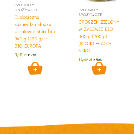
PRODUKTY
SPOŻYWCZE
PRODUKTY
SPOŻYWCZE
Ekologiczna
GROSZEK ZIELONY
kukurydza słodka
W ZALEWIE BIO
w zalewie słoik bio
300 g (200 g)
340 g (230 g) –
(SŁOIK) – ALCE
BIO EUROPA
NERO
9,19
zł
z Vat
11,87
zł
z Vat