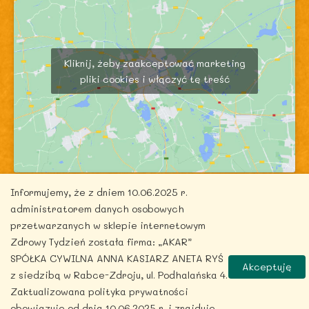
Kliknij, żeby zaakceptować marketing
pliki cookies i włączyć tę treść
Informujemy, że z dniem 10.06.2025 r.
administratorem danych osobowych
przetwarzanych w sklepie internetowym
Zdrowy Tydzień została firma: „AKAR”
Copyright © 2026 zdrowytydzien.pl | Powered by
SPÓŁKA CYWILNA ANNA KASIARZ ANETA RYŚ
Akceptuję
ITentego.pl
z siedzibą w Rabce-Zdroju, ul. Podhalańska 4.
Zaktualizowana polityka prywatności
obowiązuje od dnia 10.06.2025 r. i znajduje