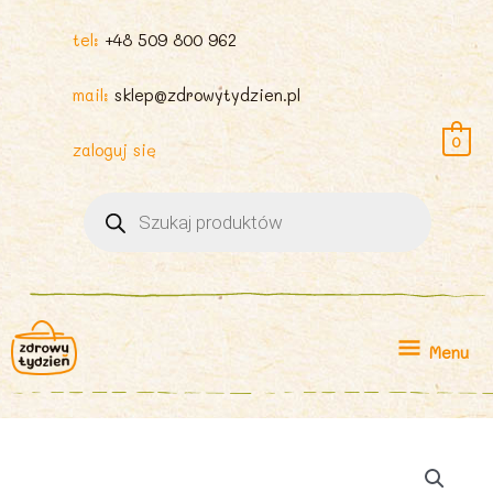
tel:
+48 509 800 962
mail:
sklep@zdrowytydzien.pl
0
zaloguj się
Wyszukiwarka
produktów
Menu
Menu