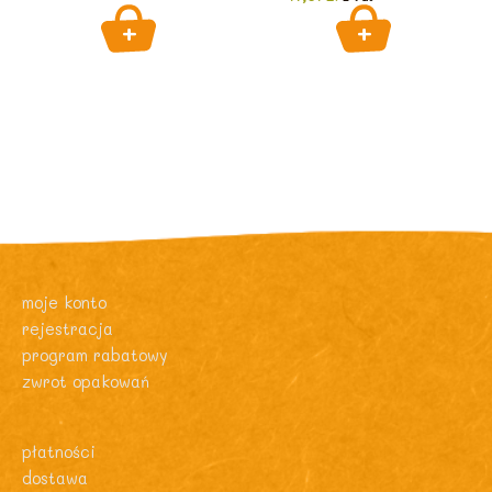
moje konto
rejestracja
program rabatowy
zwrot opakowań
płatności
dostawa