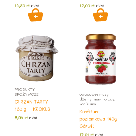
14,50
zł
12,00
zł
z Vat
z Vat
PRODUKTY
SPOŻYWCZE
owocowe: musy,
dżemy, marmolady,
CHRZAN TARTY
konfitury
180 g – KROKUS
Konfitura
8,94
zł
poziomkowa 140g-
z Vat
Górwit
17,01
zł
z Vat