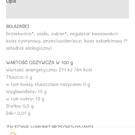
Opis
(190
Opinie (0)
g)
(SŁOIK)
SKŁADNIKI
-
brzoskwinia*, woda, cukier*, regulator kwasowości:
AARTS
kwas cytrynowy, przeciwutleniacz: kwas askorbinowy (*
składnik ekologiczny)
WARTOŚĆ ODŻYWCZA W 100 g
Wartość energetyczna: 271 kJ /64 kcal
Tłuszcz: 0 g
w tym kwasy tłuszczowe nasycone: 0 g
Węglowodany: 15 g
w tym cukry: 13 g
Białko: 0,5 g
Sól:< 0,01 g
ZALECANE WARUNKI PRZECHOWYWANIA
Po otwarciu przechowywać w lodówce (max. 7°C) i