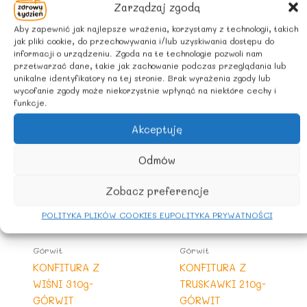
Zarządzaj zgodą
spożyć w ciągu kilku dni
Aby zapewnić jak najlepsze wrażenia, korzystamy z technologii, takich
jak pliki cookie, do przechowywania i/lub uzyskiwania dostępu do
informacji o urządzeniu. Zgoda na te technologie pozwoli nam
przetwarzać dane, takie jak zachowanie podczas przeglądania lub
unikalne identyfikatory na tej stronie. Brak wyrażenia zgody lub
Podobne produkty
wycofanie zgody może niekorzystnie wpłynąć na niektóre cechy i
funkcje.
Akceptuję
Odmów
Zobacz preferencje
POLITYKA PLIKÓW COOKIES EU
POLITYKA PRYWATNOŚCI
Górwit
Górwit
KONFITURA Z
KONFITURA Z
WIŚNI 310g-
TRUSKAWKI 210g-
GÓRWIT
GÓRWIT