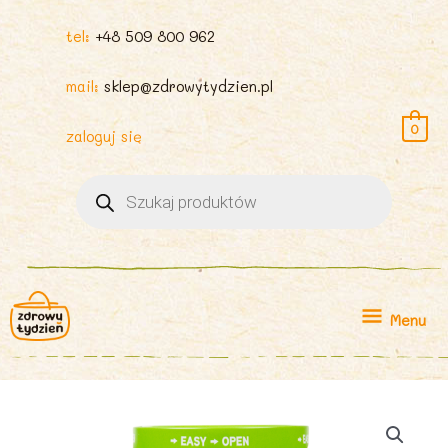
tel:
+48 509 800 962
mail:
sklep@zdrowytydzien.pl
0
zaloguj się
Wyszukiwarka
produktów
Menu
Menu