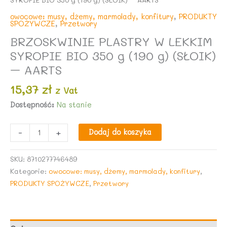
owocowe: musy, dżemy, marmolady, konfitury
,
PRODUKTY
SPOŻYWCZE
,
Przetwory
BRZOSKWINIE PLASTRY W LEKKIM
SYROPIE BIO 350 g (190 g) (SŁOIK)
– AARTS
15,37
zł
z Vat
Dostępność:
Na stanie
ilość
-
+
Dodaj do koszyka
BRZOSKWINIE
PLASTRY
SKU:
8710277746489
W
Kategorie:
owocowe: musy, dżemy, marmolady, konfitury
,
LEKKIM
PRODUKTY SPOŻYWCZE
,
Przetwory
SYROPIE
BIO
350
g