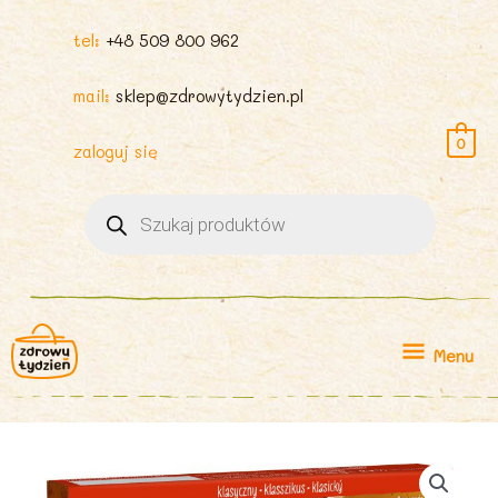
tel:
+48 509 800 962
mail:
sklep@zdrowytydzien.pl
0
zaloguj się
Wyszukiwarka
produktów
Menu
Menu