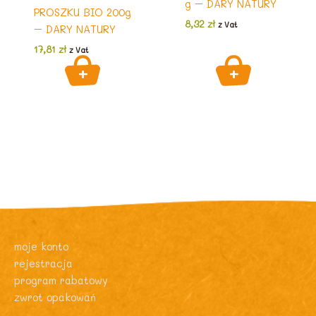
g – DARY NATURY
PROSZKU BIO 200g
8,32
zł
z Vat
– DARY NATURY
17,81
zł
z Vat
moje konto
rejestracja
program rabatowy
zwrot opakowań