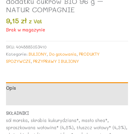
dodatku cukrów BIO 96 g –
NATUR COMPAGNIE
9,15
zł
z Vat
Brak w magazynie
SKU:
4048885053410
Kategorie:
BULIONY
,
Do gotowania
,
PRODUKTY
SPOŻYWCZE
,
PRZYPRAWY I BULIONY
Opis
Opinie (0)
SKŁADNIKI
sól morska, skrobia kukurydziana*, masło shea*,
sproszkowana wołowina* (4,8%), tłuszcz wołowy* (4,3%),