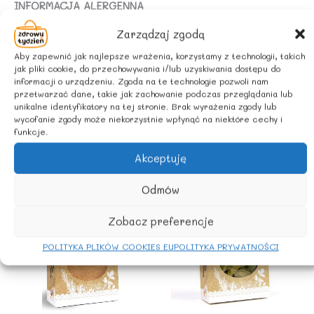
INFORMACJA ALERGENNA
Może zawierać mleko (łącznie z laktozą), zboża
Zarządzaj zgodą
zawierające gluten, soję, gorczycę, seler, jaja
Aby zapewnić jak najlepsze wrażenia, korzystamy z technologii, takich
jak pliki cookie, do przechowywania i/lub uzyskiwania dostępu do
ZALECANE WARUNKI PRZECHOWYWANIA
informacji o urządzeniu. Zgoda na te technologie pozwoli nam
Przechowywać w suchym miejscu.
przetwarzać dane, takie jak zachowanie podczas przeglądania lub
unikalne identyfikatory na tej stronie. Brak wyrażenia zgody lub
wycofanie zgody może niekorzystnie wpłynąć na niektóre cechy i
funkcje.
Podobne produkty
Akceptuję
Odmów
Zobacz preferencje
POLITYKA PLIKÓW COOKIES EU
POLITYKA PRYWATNOŚCI