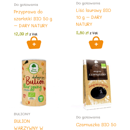
Do gotowania
Do gotowania
Liść laurowy BIO
Przyprawa do
10 g – DARY
szarlotki BIO 50 g
NATURY
– DARY NATURY
5,80
zł
z Vat
12,39
zł
z Vat
BULIONY
Do gotowania
BULION
Czarnuszka BIO 50
WARZYWNY W