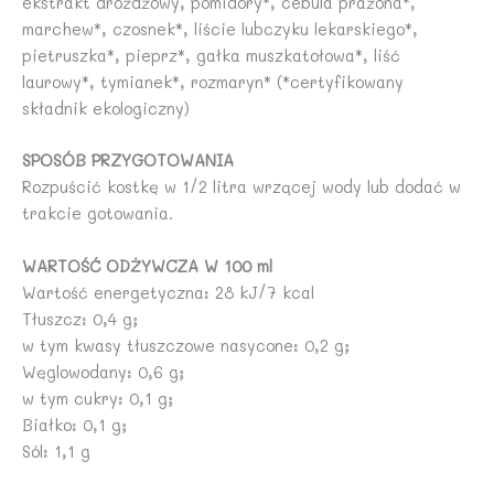
ekstrakt drożdżowy, pomidory*, cebula prażona*,
marchew*, czosnek*, liście lubczyku lekarskiego*,
pietruszka*, pieprz*, gałka muszkatołowa*, liść
laurowy*, tymianek*, rozmaryn* (*certyfikowany
składnik ekologiczny)
SPOSÓB PRZYGOTOWANIA
Rozpuścić kostkę w 1/2 litra wrzącej wody lub dodać w
trakcie gotowania.
WARTOŚĆ ODŻYWCZA W 100 ml
Wartość energetyczna: 28 kJ/7 kcal
Tłuszcz: 0,4 g;
w tym kwasy tłuszczowe nasycone: 0,2 g;
Węglowodany: 0,6 g;
w tym cukry: 0,1 g;
Białko: 0,1 g;
Sól: 1,1 g