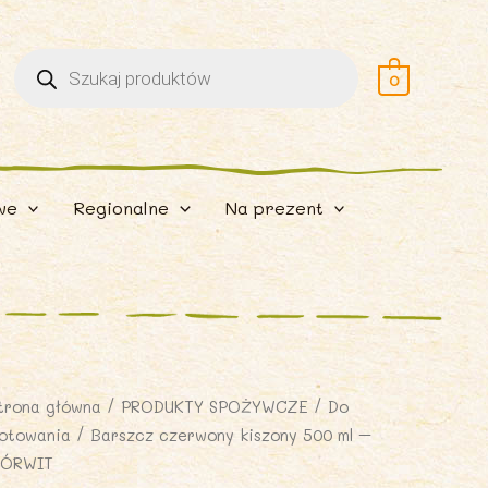
Wyszukiwarka
produktów
0
we
Regionalne
Na prezent
trona główna
/
PRODUKTY SPOŻYWCZE
/
Do
otowania
/ Barszcz czerwony kiszony 500 ml –
ÓRWIT