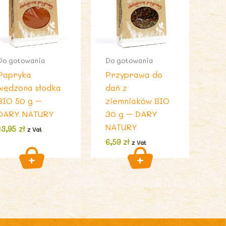
Do gotowania
Do gotowania
Papryka
Przyprawa do
wędzona słodka
dań z
BIO 50 g –
ziemniaków BIO
DARY NATURY
30 g – DARY
NATURY
13,95
zł
z Vat
6,59
zł
z Vat