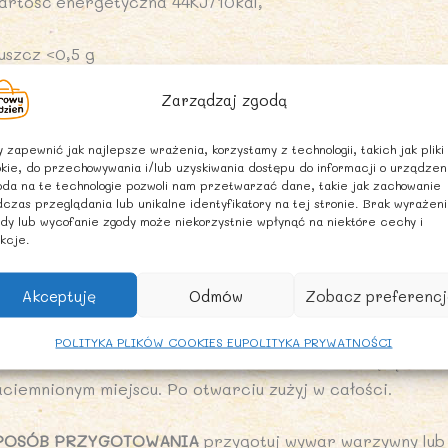
artość energetyczna 44KJ/10kal,
uszcz <0,5 g
Zarządzaj zgodą
 tym kwasy tłuszczowe nasycone <0,1 g
 zapewnić jak najlepsze wrażenia, korzystamy z technologii, takich jak pliki
ęglowodany 2,6 g
kie, do przechowywania i/lub uzyskiwania dostępu do informacji o urządzen
da na te technologie pozwoli nam przetwarzać dane, takie jak zachowanie
czas przeglądania lub unikalne identyfikatory na tej stronie. Brak wyrażen
 tym cukry <0,5 g
dy lub wycofanie zgody może niekorzystnie wpłynąć na niektóre cechy i
kcje.
iałko<0,5 g
Akceptuję
Odmów
Zobacz preferencj
l 2 g
POLITYKA PLIKÓW COOKIES EU
POLITYKA PRYWATNOŚCI
ALECANE WARUNKI PRZECHOWYWANIA:
zamkniętą butel
aciemnionym miejscu. Po otwarciu zużyj w całości.
POSÓB PRZYGOTOWANIA
przygotuj wywar warzywny lub 