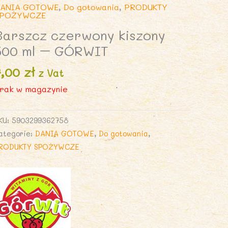
ANIA GOTOWE
,
Do gotowania
,
PRODUKTY
SPOŻYWCZE
Barszcz czerwony kiszony
500 ml – GÓRWIT
7,00
zł
z Vat
rak w magazynie
KU:
5903299362758
ategorie:
DANIA GOTOWE
,
Do gotowania
,
RODUKTY SPOŻYWCZE