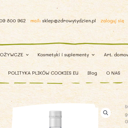
509 800 962
mail:
sklep@zdrowytydzien.pl
zaloguj się
POŻYWCZE
Kosmetyki i suplementy
Art. domo
POLITYKA PLIKÓW COOKIES EU
Blog
O NAS
S
g
G