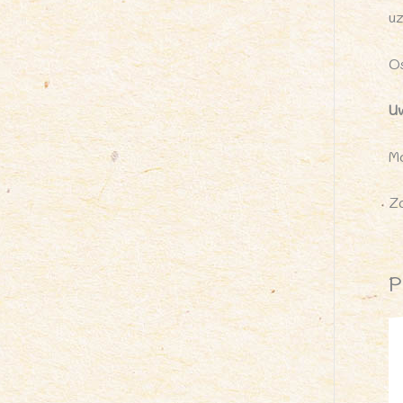
u
Os
U
M
Z
P