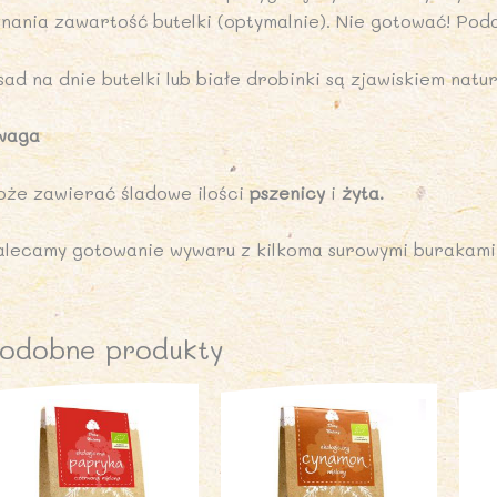
znania zawartość butelki (optymalnie). Nie gotować! Pod
ad na dnie butelki lub białe drobinki są zjawiskiem natu
waga
oże zawierać śladowe ilości
pszenicy
i
żyta.
alecamy gotowanie wywaru z kilkoma surowymi burakami
odobne produkty