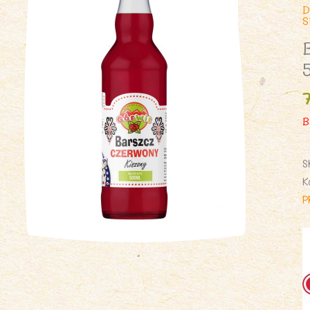
D
B
S
K
P