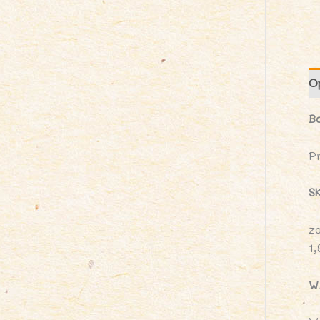
O
B
P
S
z
1
W