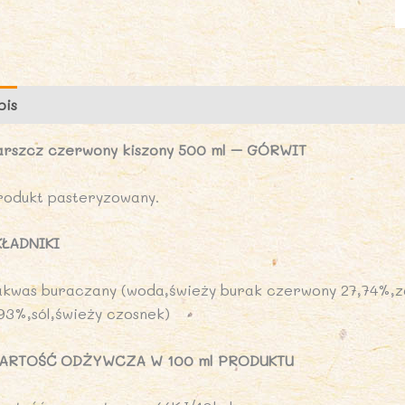
pis
Marka
Opinie (0)
arszcz czerwony kiszony 500 ml – GÓRWIT
rodukt pasteryzowany.
KŁADNIKI
akwas buraczany (woda,świeży burak czerwony 27,74%,z
,93%,sól,świeży czosnek)
ARTOŚĆ ODŻYWCZA W 100 ml PRODUKTU