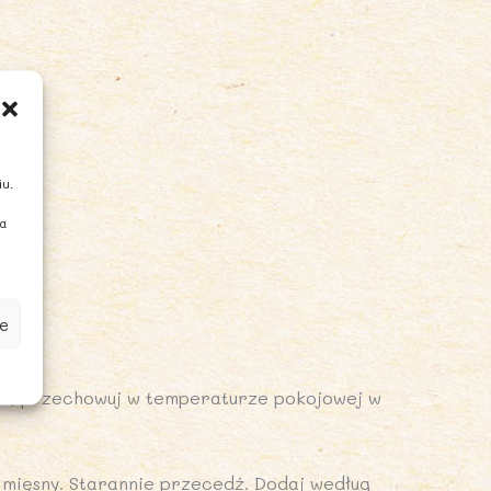
iu.
ia
e
kę przechowuj w temperaturze pokojowej w
mięsny. Starannie przecedź. Dodaj według