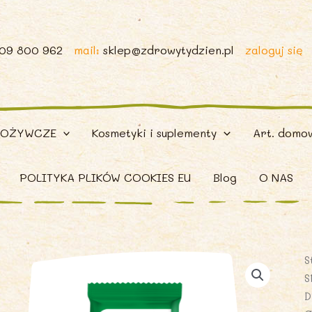
509 800 962
mail:
sklep@zdrowytydzien.pl
zaloguj się
POŻYWCZE
Kosmetyki i suplementy
Art. domo
POLITYKA PLIKÓW COOKIES EU
Blog
O NAS
S
S
D