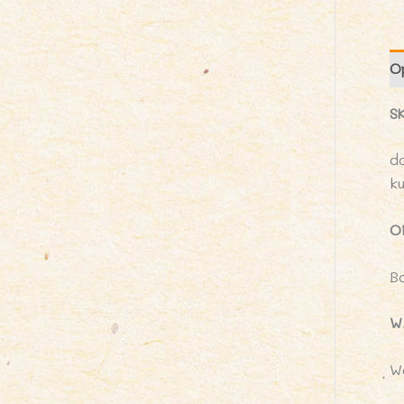
O
S
d
k
O
B
W
W