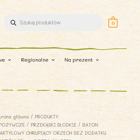
Wyszukiwarka
produktów
0
we
Regionalne
Na prezent
trona główna
/
PRODUKTY
POŻYWCZE
/
PRZEKĄSKI SŁODKIE
/ BATON
AKTYLOWY CHRUPIĄCY ORZECH BEZ DODATKU