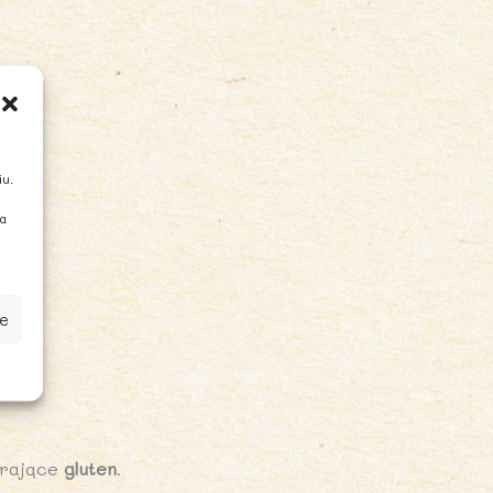
iu.
ia
e
erające
gluten
.