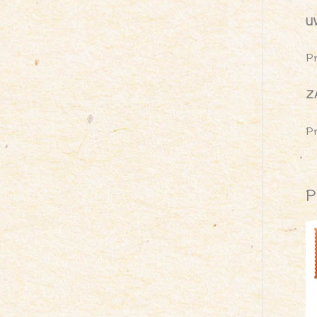
U
P
Z
P
P