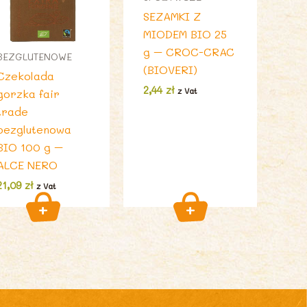
SEZAMKI Z
MIODEM BIO 25
g – CROC-CRAC
BEZGLUTENOWE
(BIOVERI)
Czekolada
2,44
zł
z Vat
gorzka fair
trade
bezglutenowa
BIO 100 g –
ALCE NERO
21,09
zł
z Vat