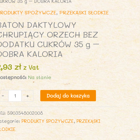
UKRÓW 35 g – DOBRA KALORIA
RODUKTY SPOŻYWCZE
,
PRZEKĄSKI SŁODKIE
BATON DAKTYLOWY
CHRUPIĄCY ORZECH BEZ
DODATKU CUKRÓW 35 g –
DOBRA KALORIA
2,93
zł
z Vat
ostępność:
Na stanie
lość
-
+
Dodaj do koszyka
ATON
AKTYLOWY
KU:
5903548002008
HRUPIĄCY
ategorie:
PRODUKTY SPOŻYWCZE
,
PRZEKĄSKI
RZECH
ŁODKIE
EZ