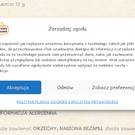
uszcz: 12 g
 tym kwasy tłuszczowe nasycone: 1,5 g
Zarządzaj zgodą
ęglowodany: 58 g
 zapewnić jak najlepsze wrażenia, korzystamy z technologii, takich jak pliki
kie, do przechowywania i/lub uzyskiwania dostępu do informacji o urządzen
 tym cukry: 44 g
da na te technologie pozwoli nam przetwarzać dane, takie jak zachowanie
czas przeglądania lub unikalne identyfikatory na tej stronie. Brak wyrażen
dy lub wycofanie zgody może niekorzystnie wpłynąć na niektóre cechy i
onnik: 6,6 g
kcje.
ałko: 8,7 g
Akceptuję
Odmów
Zobacz preferencj
l: 0,04 g
POLITYKA PLIKÓW COOKIES EU
POLITYKA PRYWATNOŚCI
NFORMACJA ALERGENNA
oże zawierać
ORZECHY, NASIONA SEZAMU
, zboża zawi