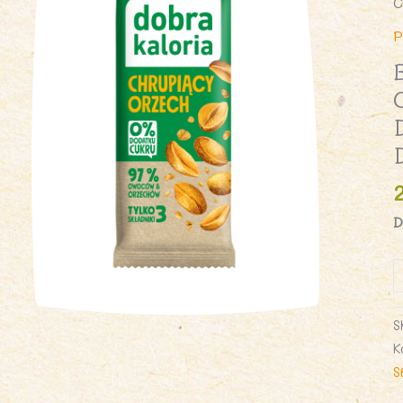
C
P
D
i
B
D
S
C
K
O
S
B