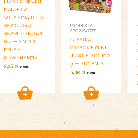
LIZAK O SMAKU
MANGO Z
WITAMINĄ D I C
BEZ CUKRU
PRODUKTY
SPOŻYWCZE
BEZGLUTENOWY
CIASTKA
6 g – MNIAM
KAKAOWE MINI
MNIAM
JUNGLE BIO 100
STARPHARMA
g – BIO ANIA
2,25
zł
z Vat
5,36
zł
z Vat