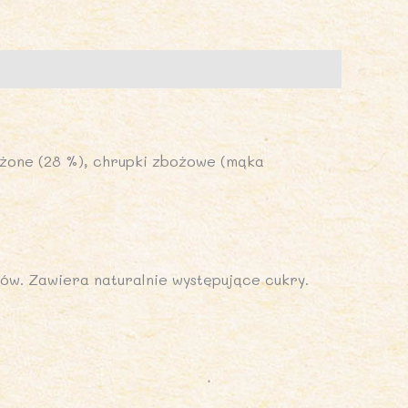
ODATKU
UKRÓW
5
OBRA
ALORIA
żone (28 %), chrupki zbożowe (mąka
ów. Zawiera naturalnie występujące cukry.