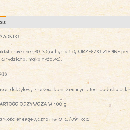
D
C
3
pis
Opinie (0)
g
-
KŁADNIKI
D
K
aktyle suszone (69 %)(całe,pasta),
ORZESZKI ZIEMNE
pra
ukurydziana, mąka ryżowa).
PIS
aton daktylowy z orzeszkami ziemnymi. Bez dodatku cukr
ARTOŚĆ ODŻYWCZA W 100 g
artość energetyczna: 1643 kJ/391 kcal