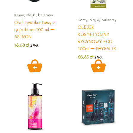
Kemy, olejki, balsamy
Kemy, olejki, balsamy
Olej żywokostowy z
OLEJEK
gojnikiem 100 ml –
KOSMETYCZNY
ASTRON
RYCYNOWY ECO
18,63
zł
z Vat
100ml – PHYSALIS
36,85
zł
z Vat