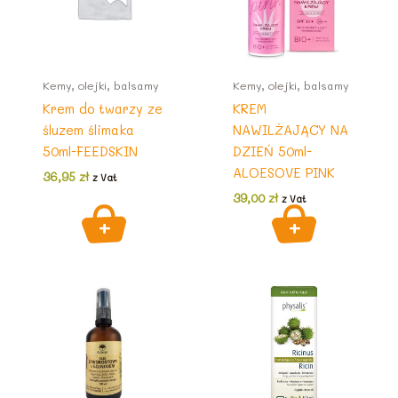
Kemy, olejki, balsamy
Kemy, olejki, balsamy
Krem do twarzy ze
KREM
śluzem ślimaka
NAWILŻAJĄCY NA
50ml-FEEDSKIN
DZIEŃ 50ml-
ALOESOVE PINK
36,95
zł
z Vat
39,00
zł
z Vat