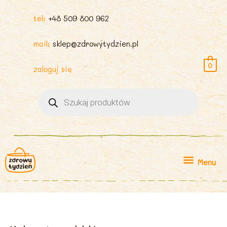
tel:
+48 509 800 962
mail:
sklep@zdrowytydzien.pl
0
zaloguj się
Wyszukiwarka
produktów
Menu
Menu