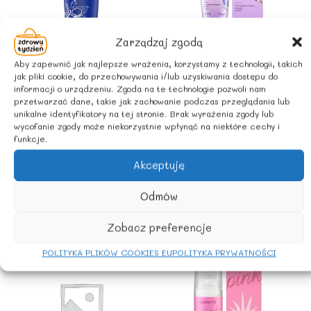
Zarządzaj zgodą
Kemy, olejki, balsamy
Aby zapewnić jak najlepsze wrażenia, korzystamy z technologii, takich
Kemy, olejki, balsamy
KREM DO TWARZY
jak pliki cookie, do przechowywania i/lub uzyskiwania dostępu do
KREM DO RĄK
informacji o urządzeniu. Zgoda na te technologie pozwoli nam
NA DZIEŃ 50ml –
INTENSYWNA
przetwarzać dane, takie jak zachowanie podczas przeglądania lub
BIOLAVEN
unikalne identyfikatory na tej stronie. Brak wyrażenia zgody lub
NAPRAWA MASŁO
29,70
zł
wycofanie zgody może niekorzystnie wpłynąć na niektóre cechy i
z Vat
SHEA I OLEJEK
funkcje.
MACADAMIA ECO
Akceptuję
75 ml – SANTE
13,48
zł
z Vat
Odmów
Zobacz preferencje
POLITYKA PLIKÓW COOKIES EU
POLITYKA PRYWATNOŚCI