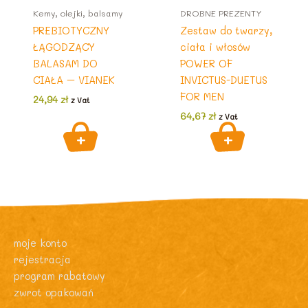
Kemy, olejki, balsamy
DROBNE PREZENTY
PREBIOTYCZNY
Zestaw do twarzy,
ŁĄGODZĄCY
ciała i włosów
BALASAM DO
POWER OF
CIAŁA – VIANEK
INVICTUS-DUETUS
FOR MEN
24,94
zł
z Vat
64,67
zł
z Vat
moje konto
rejestracja
program rabatowy
zwrot opakowań