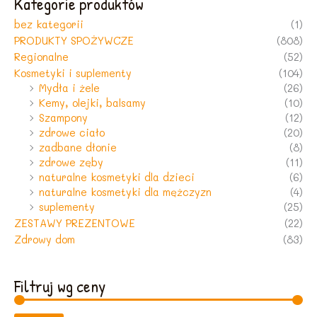
Kategorie produktów
bez kategorii
(1)
PRODUKTY SPOŻYWCZE
(808)
Regionalne
(52)
Kosmetyki i suplementy
(104)
Mydła i żele
(26)
Kemy, olejki, balsamy
(10)
Szampony
(12)
zdrowe ciało
(20)
zadbane dłonie
(8)
zdrowe zęby
(11)
naturalne kosmetyki dla dzieci
(6)
naturalne kosmetyki dla mężczyzn
(4)
suplementy
(25)
ZESTAWY PREZENTOWE
(22)
Zdrowy dom
(83)
Filtruj wg ceny