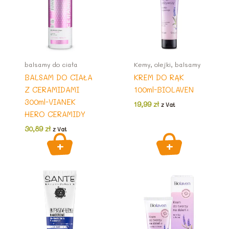
balsamy do ciała
Kemy, olejki, balsamy
BALSAM DO CIAŁA
KREM DO RĄK
Z CERAMIDAMI
100ml-BIOLAVEN
300ml-VIANEK
19,99
zł
z Vat
HERO CERAMIDY
30,89
zł
z Vat