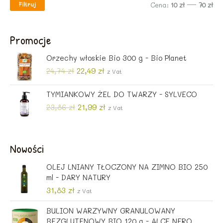
Filtruj
C
C
Cena:
10 zł
—
70 zł
e
e
n
n
Promocje
a
a
Orzechy włoskie Bio 300 g - Bio Planet
m
m
P
A
24,74
zł
22,49
zł
z Vat
i
a
i
k
e
t
TYMIANKOWY ŻEL DO TWARZY - SYLVECO
n
x
r
u
P
A
23,86
zł
21,99
zł
z Vat
w
a
i
k
o
l
e
t
t
n
r
u
n
a
Nowości
w
a
a
c
o
l
c
e
OLEJ LNIANY TŁOCZONY NA ZIMNO BIO 250
t
n
e
n
ml - DARY NATURY
n
a
n
a
31,83
zł
a
c
z Vat
a
w
c
e
w
y
BULION WARZYWNY GRANULOWANY
e
n
y
n
BEZGLUTENOWY BIO 120 g - ALCE NERO
n
a