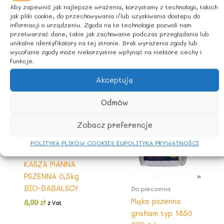
BABALSCY
4
z
Aby zapewnić jak najlepsze wrażenia, korzystamy z technologii, takich
:
,
3
ł
jak pliki cookie, do przechowywania i/lub uzyskiwania dostępu do
Wyświetlanie wszystkich wyników: 2
1
1
informacji o urządzeniu. Zgoda na te technologie pozwoli nam
.
4
7
przetwarzać dane, takie jak zachowanie podczas przeglądania lub
z
,
unikalne identyfikatory na tej stronie. Brak wyrażenia zgody lub
ł
8
z
wycofanie zgody może niekorzystnie wpłynąć na niektóre cechy i
.
funkcje.
2
ł
.
Akceptuję
z
PROMOCJA
ł
Odmów
.
Zobacz preferencje
POLITYKA PLIKÓW COOKIES EU
POLITYKA PRYWATNOŚCI
mąki, skrobie
KASZA MANNA
PSZENNA 0,5kg
BIO-BABALSCY
Do pieczenia
Mąka pszenna
8,99
zł
z Vat
graham typ 1850