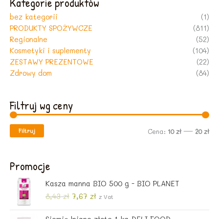
Kategorie produktów
bez kategorii
(1)
PRODUKTY SPOŻYWCZE
(811)
Regionalne
(52)
Kosmetyki i suplementy
(104)
ZESTAWY PREZENTOWE
(22)
Zdrowy dom
(84)
Filtruj wg ceny
Filtruj
C
C
Cena:
10 zł
—
20 zł
e
e
n
n
Promocje
a
a
Kasza manna BIO 500 g - BIO PLANET
m
m
P
A
8,43
zł
7,67
zł
z Vat
i
a
i
k
e
t
n
x