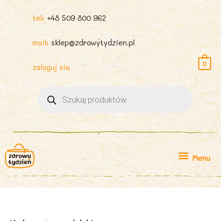
tel:
+48 509 800 962
mail:
sklep@zdrowytydzien.pl
0
zaloguj się
Wyszukiwarka
produktów
Menu
Menu