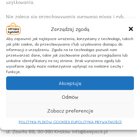
użytkowania.
Nie zaleca się przechowywania surowego mięsa i ryb.
Gdy woskowijki stracą swe właściwości, możesz je
Zarządzaj zgodą
kompostować lub użyć jako naturalnej rozpałki.
Aby zapewnić jak najlepsze wrażenia, korzystamy z technologii, takich
jak pliki cookie, do przechowywania i/lub uzyskiwania dostępu do
UWAGA
informacji o urządzeniu. Zgoda na te technologie pozwoli nam
przetwarzać dane, takie jak zachowanie podczas przeglądania lub
Wzór wydawany losowo
unikalne identyfikatory na tej stronie. Brak wyrażenia zgody lub
wycofanie zgody może niekorzystnie wpłynąć na niektóre cechy i
funkcje.
POCHODZENIE:
Akceptuję
Produkt Polski
Odmów
Producent
Zobacz preferencje
BeePack Production sp. z o.o.
POLITYKA PLIKÓW COOKIES EU
POLITYKA PRYWATNOŚCI
ul. Zawiła 69, 30-390 Kraków info@beepack.pl