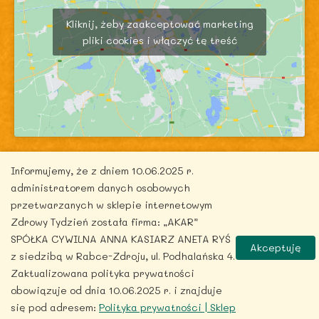
Kliknij, żeby zaakceptować marketing
pliki cookies i włączyć tę treść
Informujemy, że z dniem 10.06.2025 r.
administratorem danych osobowych
przetwarzanych w sklepie internetowym
Copyright © 2026 zdrowytydzien.pl | Powered by
Zdrowy Tydzień została firma: „AKAR”
ITentego.pl
SPÓŁKA CYWILNA ANNA KASIARZ ANETA RYŚ
Akceptuję
z siedzibą w Rabce-Zdroju, ul. Podhalańska 4.
Zaktualizowana polityka prywatności
obowiązuje od dnia 10.06.2025 r. i znajduje
się pod adresem:
Polityka prywatności | Sklep