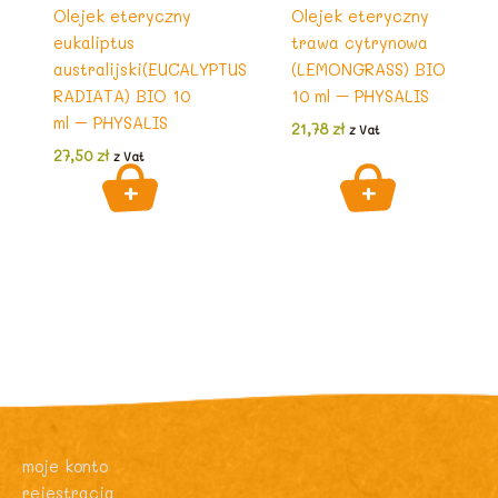
Olejek eteryczny
Olejek eteryczny
eukaliptus
trawa cytrynowa
australijski(EUCALYPTUS
(LEMONGRASS) BIO
RADIATA) BIO 10
10 ml – PHYSALIS
ml – PHYSALIS
21,78
zł
z Vat
27,50
zł
z Vat
moje konto
rejestracja