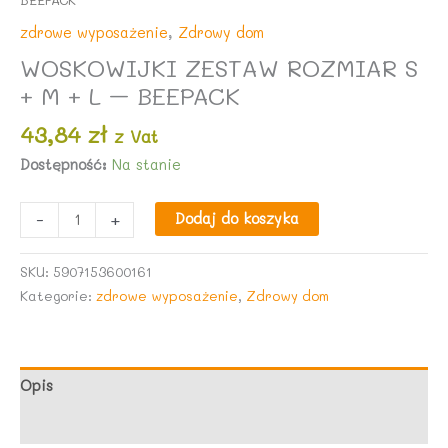
zdrowe wyposażenie
,
Zdrowy dom
WOSKOWIJKI ZESTAW ROZMIAR S
+ M + L – BEEPACK
43,84
zł
z Vat
Dostępność:
Na stanie
ilość
-
+
Dodaj do koszyka
WOSKOWIJKI
ZESTAW
SKU:
5907153600161
ROZMIAR
Kategorie:
zdrowe wyposażenie
,
Zdrowy dom
S
+
M
+
Opis
L
Opinie (0)
-