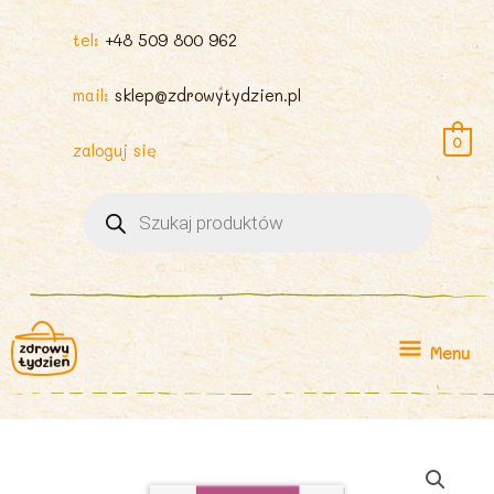
tel:
+48 509 800 962
mail:
sklep@zdrowytydzien.pl
0
zaloguj się
Wyszukiwarka
produktów
Menu
Menu