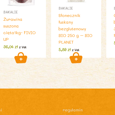
BAKALIE
BAKALIE
Słonecznik
Żurawina
łuskany
suszona
bezglutenowy
cięta1kg- FIVIO
BIO 250 g – BIO
UP
PLANET
36,04
zł
z Vat
5,89
zł
z Vat
i
regulamin