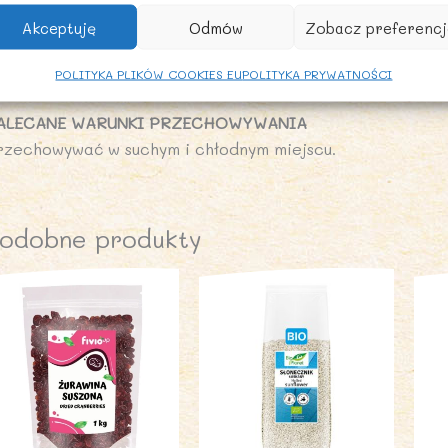
onnik 6,9 g
Akceptuję
Odmów
Zobacz preferencj
ałko 4,3 g
l 0,03 g
POLITYKA PLIKÓW COOKIES EU
POLITYKA PRYWATNOŚCI
ALECANE WARUNKI PRZECHOWYWANIA
rzechowywać w suchym i chłodnym miejscu.
odobne produkty