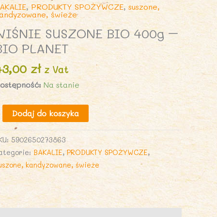
AKALIE
,
PRODUKTY SPOŻYWCZE
,
suszone,
andyzowane, świeże
WIŚNIE SUSZONE BIO 400g –
BIO PLANET
43,00
zł
z Vat
ostępność:
Na stanie
lość
Dodaj do koszyka
IŚNIE
USZONE
KU:
5902650273863
IO
ategorie:
BAKALIE
,
PRODUKTY SPOŻYWCZE
,
00g
uszone, kandyzowane, świeże
IO
LANET