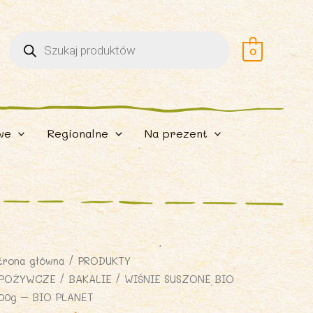
Wyszukiwarka
produktów
0
we
Regionalne
Na prezent
trona główna
/
PRODUKTY
POŻYWCZE
/
BAKALIE
/ WIŚNIE SUSZONE BIO
00g – BIO PLANET