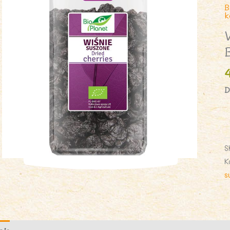
B
k
D
i
W
S
S
B
K
4
s
-
B
P