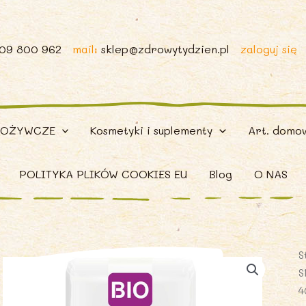
509 800 962
mail:
sklep@zdrowytydzien.pl
zaloguj się
POŻYWCZE
Kosmetyki i suplementy
Art. domo
POLITYKA PLIKÓW COOKIES EU
Blog
O NAS
S
S
4