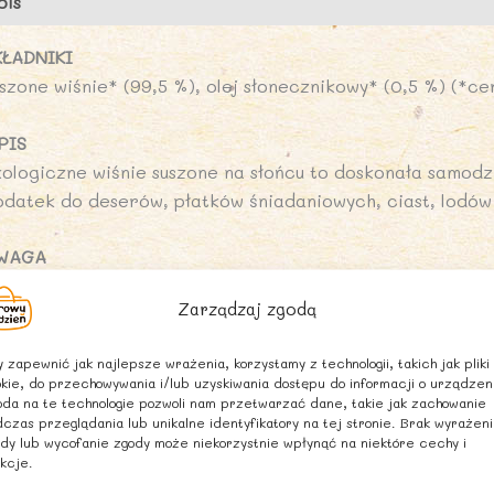
pis
Opinie (0)
KŁADNIKI
szone wiśnie* (99,5 %), olej słonecznikowy* (0,5 %) (*ce
PIS
kologiczne wiśnie suszone na słońcu to doskonała samod
odatek do deserów, płatków śniadaniowych, ciast, lodó
WAGA
iśnie sporadycznie mogą zawierać pestki, bądź ich frag
Zarządzaj zgodą
ARTOŚĆ ODŻYWCZA W 100 g
 zapewnić jak najlepsze wrażenia, korzystamy z technologii, takich jak pliki
artość energetyczna 1073 kJ/257 kcal
kie, do przechowywania i/lub uzyskiwania dostępu do informacji o urządzen
uszcz 1,8 g
da na te technologie pozwoli nam przetwarzać dane, takie jak zachowanie
czas przeglądania lub unikalne identyfikatory na tej stronie. Brak wyrażen
 tym kwasy tłuszczowe nasycone 0,6g
dy lub wycofanie zgody może niekorzystnie wpłynąć na niektóre cechy i
ęglowodany 52 g
kcje.
 tym cukry 37 g