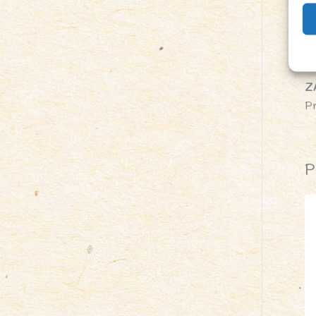
Bł
Bi
Só
Z
P
P