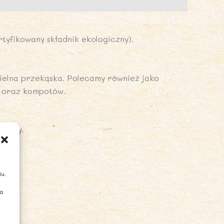
rtyfikowany składnik ekologiczny).
zielna przekąska. Polecamy również jako
w oraz kompotów.
menty.
iu.
ia