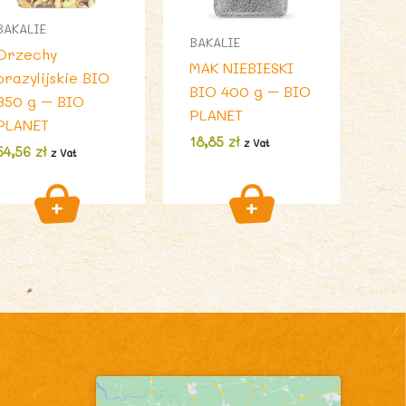
BAKALIE
BAKALIE
Orzechy
MAK NIEBIESKI
brazylijskie BIO
BIO 400 g – BIO
350 g – BIO
PLANET
PLANET
18,85
zł
z Vat
54,56
zł
z Vat