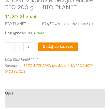
BIO 200 g – BIO PLANET
11,20
zł
z Vat
BIO PLANET – seria BRĄZOWA (orzechy i pestki)
Dostępność:
Na stanie
ilość
-
+
Dodaj do koszyka
Wiórki
kokosowe
SKU:
5907814664303
bezglutenowe
Kategorie:
BEZGLUTENOWE
,
płatki, wiórki
,
PRODUKTY
BIO
SPOŻYWCZE
200
g
-
BIO
Opis
PLANET
Opinie (0)