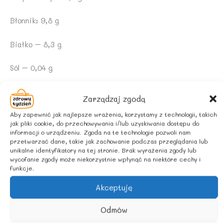
Błonnik: 9,8 g
Białko – 8,3 g
Sól – 0,04 g
ZALECANE WARUNKI PRZECHOWYWANIA
Zarządzaj zgodą
Aby zapewnić jak najlepsze wrażenia, korzystamy z technologii, takich
Przechowywać w suchym i chłodnym miejscu.
jak pliki cookie, do przechowywania i/lub uzyskiwania dostępu do
informacji o urządzeniu. Zgoda na te technologie pozwoli nam
KRAJ POCHODZENIA:
przetwarzać dane, takie jak zachowanie podczas przeglądania lub
unikalne identyfikatory na tej stronie. Brak wyrażenia zgody lub
wycofanie zgody może niekorzystnie wpłynąć na niektóre cechy i
Sri Lanka
funkcje.
Akceptuję
Podobne produkty
Odmów