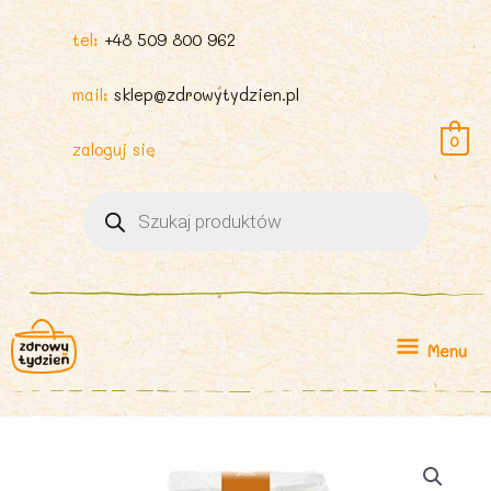
tel:
+48 509 800 962
mail:
sklep@zdrowytydzien.pl
0
zaloguj się
Wyszukiwarka
produktów
Menu
Menu