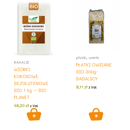
płatki, wiórki
BAKALIE
PŁATKI OWSIANE
WIÓRKI
BIO 300g-
KOKOSOWE
BABALSCY
BEZGLUTENOWE
9,11
zł
z Vat
BIO 1 kg – BIO
PLANET
48,20
zł
z Vat