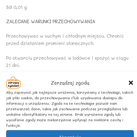
Sól 0,01 g
ZALECANE WARUNKI PRZECHOWYWANIA
Przechowywać w suchym i chłodnym miejscu. Chronić
przed działaniem promieni słonecznych.
Po otwarciu przechowywać w lodówce i spożyć w ciągu
21 dni.
Uwaga dotycząca koloru
: syrop widoczny w ofercie jest
Zarządzaj zgodą
wizualizacją produktu. Syrop po potrząśnięciu może być
Aby zapewnić jak najlepsze wrażenia, korzystamy z technologii, takich
bardziej mętny i zmienić barwę. Barwa ta nie jest wadą
jak pliki cookie, do przechowywania i/lub uzyskiwania dostępu do
produktu i nie stanowi podstaw do reklamacji.
informacji o urządzeniu. Zgoda na te technologie pozwoli nam
przetwarzać dane, takie jak zachowanie podczas przeglądania lub
unikalne identyfikatory na tej stronie. Brak wyrażenia zgody lub
W soku może powstać naturalny osad świadczący o
wycofanie zgody może niekorzystnie wpłynąć na niektóre cechy i
zawartości soku owocowego. Przed otwarciem
funkcje.
wstrząsnąć.