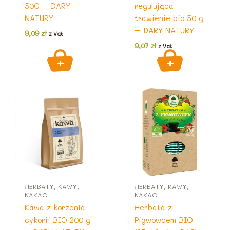
50G – DARY
regulująca
NATURY
trawienie bio 50 g
– DARY NATURY
9,09
zł
z Vat
9,07
zł
z Vat
HERBATY, KAWY,
HERBATY, KAWY,
KAKAO
KAKAO
Kawa z korzenia
Herbata z
cykorii BIO 200 g
Pigwowcem BIO