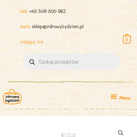
tel:
+48 509 800 962
mail:
sklep@zdrowytydzien.pl
0
zaloguj się
Wyszukiwarka
produktów
Menu
Menu