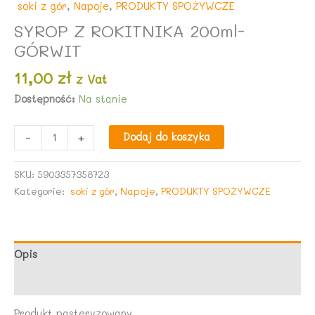
soki z gór
,
Napoje
,
PRODUKTY SPOŻYWCZE
SYROP Z ROKITNIKA 200ml-
GÓRWIT
11,00
zł
z Vat
Dostępność:
Na stanie
ilość
-
+
Dodaj do koszyka
SYROP
Z
SKU:
5903357358723
ROKITNIKA
Kategorie:
soki z gór
,
Napoje
,
PRODUKTY SPOŻYWCZE
200ml-
GÓRWIT
Opis
Opinie (0)
Produkt pasteryzowany.