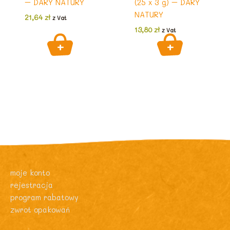
– DARY NATURY
(25 x 3 g) – DARY
NATURY
21,64
zł
z Vat
13,80
zł
z Vat
moje konto
rejestracja
program rabatowy
zwrot opakowań