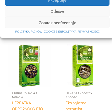
Akceptuję
Sposób przygotowania napoju
: do 1 części syropu dodać
Odmów
9 części wody.
Zobacz preferencje
POLITYKA PLIKÓW COOKIES EU
POLITYKA PRYWATNOŚCI
Podobne produkty
HERBATY, KAWY,
HERBATY, KAWY,
KAKAO
KAKAO
HERBATKA
Ekologiczna
ODPORNOŚĆ BIO
herbatka