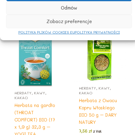
Odmów
Podobne produkty
Zobacz preferencje
POLITYKA PLIKÓW COOKIES EU
POLITYKA PRYWATNOŚCI
HERBATY, KAWY,
HERBATY, KAWY,
KAKAO
KAKAO
Herbata z Owocu
Herbata na gardło
Kopru Włoskiego
(THROAT
BIO 50 g – DARY
COMFORT) BIO (17
NATURY
x 1,9 g) 32,3 g –
7,56
zł
z Vat
YOGI TEA