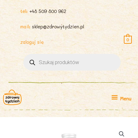
tel:
+48 509 800 962
mail:
sklep@zdrowytydzien.pl
0
zaloguj się
Wyszukiwarka
produktów
Menu
Menu