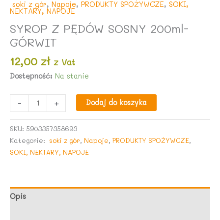
soki z gór
,
Napoje
,
PRODUKTY SPOŻYWCZE
,
SOKI,
NEKTARY, NAPOJE
SYROP Z PĘDÓW SOSNY 200ml-
GÓRWIT
12,00
zł
z Vat
Dostępność:
Na stanie
ilość
-
+
Dodaj do koszyka
SYROP
Z
SKU:
5903357358693
PĘDÓW
Kategorie:
soki z gór
,
Napoje
,
PRODUKTY SPOŻYWCZE
,
SOSNY
SOKI, NEKTARY, NAPOJE
200ml-
GÓRWIT
Opis
Opinie (0)