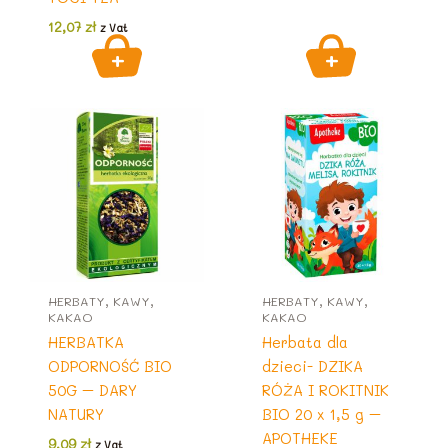
12,07
zł
z Vat
HERBATY, KAWY,
HERBATY, KAWY,
KAKAO
KAKAO
HERBATKA
Herbata dla
ODPORNOŚĆ BIO
dzieci- DZIKA
50G – DARY
RÓŻA I ROKITNIK
NATURY
BIO 20 x 1,5 g –
APOTHEKE
9,09
zł
z Vat