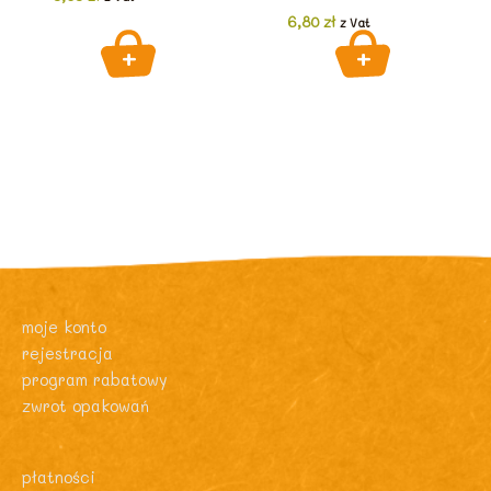
6,80
zł
z Vat
moje konto
rejestracja
program rabatowy
zwrot opakowań
płatności