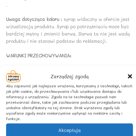
.
Uwaga dotycząca koloru
: syrop widoczny w ofercie jest
wizualizacją produktu. Syrop po potrząśnięciu może być
bardziej mętny i zmienić barwę. Barwa ta nie jest wadą
produktu i nie stanowi podstaw do reklamacji.
WARUNKI PRZECHOWYWANIA:
Przechowywać w suchym i chłodnym miejscu. Chronić
Zarządzaj zgodą
przed działaniem promieni słonecznych. Przed
otwarciem wstrząsnąć. Po otwarciu przechowywać w
Aby zapewnić jak najlepsze wrażenia, korzystamy z technologii, takich
jak pliki cookie, do przechowywania i/lub uzyskiwania dostępu do
lodówce i spożyć w ciągu 21dni.
informacji o urządzeniu. Zgoda na te technologie pozwoli nam
przetwarzać dane, takie jak zachowanie podczas przeglądania lub
W syropie może powstać naturalny osad.
unikalne identyfikatory na tej stronie. Brak wyrażenia zgody lub
wycofanie zgody może niekorzystnie wpłynąć na niektóre cechy i
funkcje.
Sposób przygotowania napoju:
do 1 części syropu dodać
9 części wody.
Akceptuję