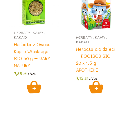
HERBATY, KAWY,
KAKAO
HERBATY, KAWY,
KAKAO
Herbata z Owocu
Herbata dla dzieci
Kopru Włoskiego
– ROOIBOS BIO
BIO 50 g – DARY
20 x 1,5 g –
NATURY
APOTHEKE
7,56
zł
z Vat
7,15
zł
z Vat