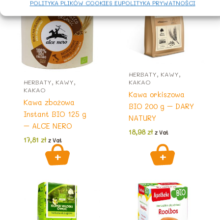
POLITYKA PLIKÓW COOKIES EU
POLITYKA PRYWATNOŚCI
HERBATY, KAWY,
HERBATY, KAWY,
KAKAO
KAKAO
Kawa orkiszowa
Kawa zbożowa
BIO 200 g – DARY
Instant BIO 125 g
NATURY
– ALCE NERO
18,98
zł
z Vat
17,81
zł
z Vat