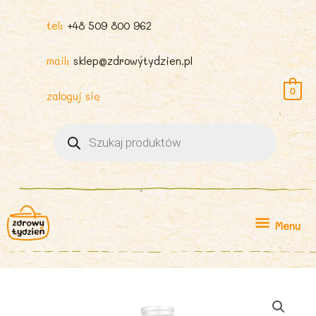
tel:
+48 509 800 962
mail:
sklep@zdrowytydzien.pl
0
zaloguj się
Wyszukiwarka
produktów
Menu
Menu