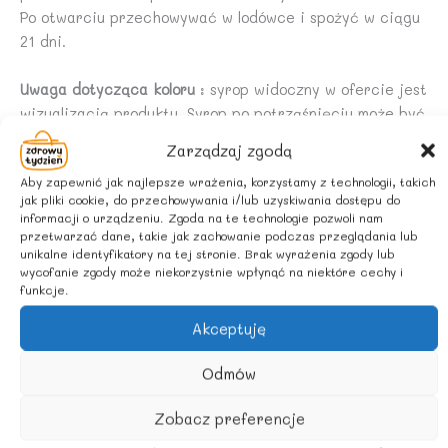
Po otwarciu przechowywać w lodówce i spożyć w ciągu
21 dni.
Uwaga dotycząca koloru
: syrop widoczny w ofercie jest
wizualizacją produktu. Syrop po potrząśnięciu może być
bardziej mętny i zmienić barwę. Barwa ta nie jest wadą
Zarządzaj zgodą
produktu i nie stanowi podstaw do reklamacji.
Aby zapewnić jak najlepsze wrażenia, korzystamy z technologii, takich
jak pliki cookie, do przechowywania i/lub uzyskiwania dostępu do
W syropie może powstać naturalny osad.
informacji o urządzeniu. Zgoda na te technologie pozwoli nam
przetwarzać dane, takie jak zachowanie podczas przeglądania lub
unikalne identyfikatory na tej stronie. Brak wyrażenia zgody lub
Sposób przygotowania napoju
: do 1 części syropu dodać
wycofanie zgody może niekorzystnie wpłynąć na niektóre cechy i
9 części wody.
funkcje.
Akceptuję
Podobne produkty
Odmów
Zobacz preferencje