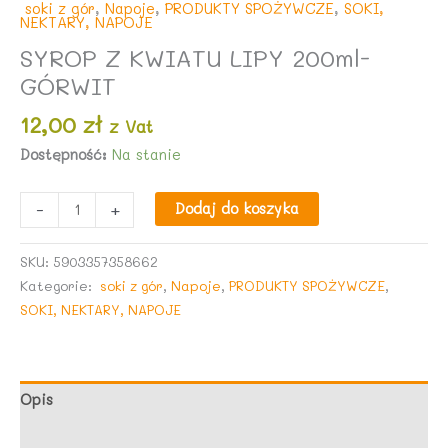
soki z gór
,
Napoje
,
PRODUKTY SPOŻYWCZE
,
SOKI,
NEKTARY, NAPOJE
SYROP Z KWIATU LIPY 200ml-
GÓRWIT
12,00
zł
z Vat
Dostępność:
Na stanie
ilość
-
+
Dodaj do koszyka
SYROP
Z
SKU:
5903357358662
KWIATU
Kategorie:
soki z gór
,
Napoje
,
PRODUKTY SPOŻYWCZE
,
LIPY
SOKI, NEKTARY, NAPOJE
200ml-
GÓRWIT
Opis
Opinie (0)