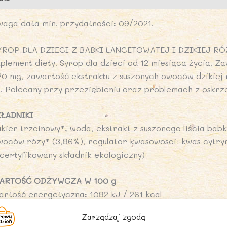
waga data min. przydatności: 09/2021.
YROP DLA DZIECI Z BABKI LANCETOWATEJ I DZIKIEJ RÓŻ
plement diety. Syrop dla dzieci od 12 miesiąca życia. Za
20 mg, zawartość ekstraktu z suszonych owoców dzikiej
l. Polecany przy przeziębieniu oraz problemach z oskrze
KŁADNIKI
ukier trzcinowy*, woda, ekstrakt z suszonego liścia babk
woców rózy* (3,96%), regulator kwasowosci: kwas cytry
*certyfikowany składnik ekologiczny)
ARTOŚĆ ODŻYWCZA W 100 g
artość energetyczna: 1092 kJ / 261 kcal
uszcz: 0 g
Zarządzaj zgodą
 tym kwasy tłuszczowe nasycone: 0 g