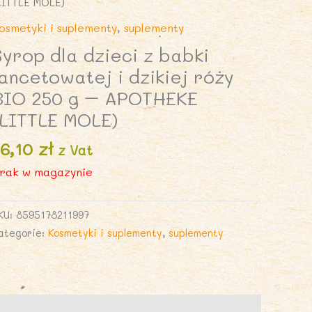
LITTLE MOLE)
osmetyki i suplementy
,
suplementy
Syrop dla dzieci z babki
lancetowatej i dzikiej róży
BIO 250 g – APOTHEKE
(LITTLE MOLE)
16,10
zł
z Vat
rak w magazynie
KU:
8595178211997
ategorie:
Kosmetyki i suplementy
,
suplementy