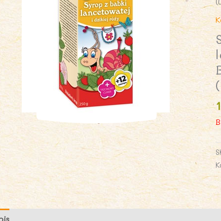
(
K
B
S
K
pis
Opinie (0)