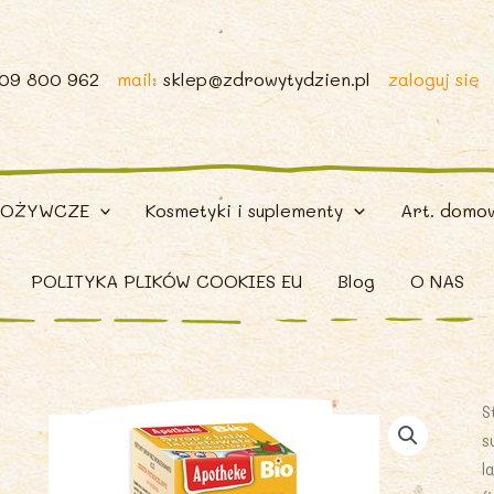
509 800 962
mail:
sklep@zdrowytydzien.pl
zaloguj się
POŻYWCZE
Kosmetyki i suplementy
Art. domo
POLITYKA PLIKÓW COOKIES EU
Blog
O NAS
S
s
l