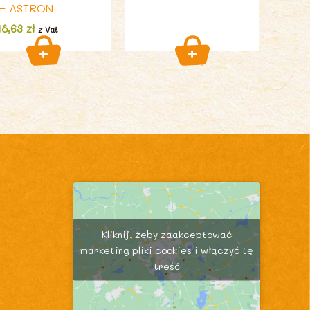
– ASTRON
18,63
zł
z Vat
Kliknij, żeby zaakceptować
marketing pliki cookies i włączyć tę
treść