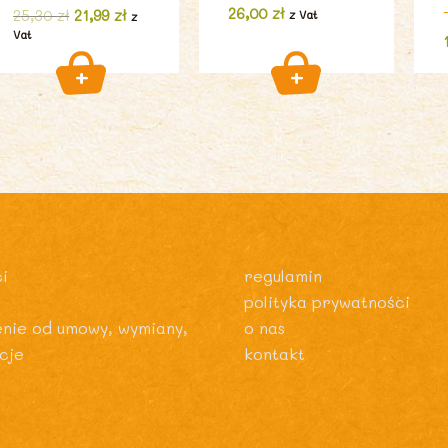
26,00
zł
Pierwotna
Aktualna
25,30
zł
21,99
zł
z Vat
z
cena
cena
Vat
wynosiła:
wynosi:
25,30 zł.
21,99 zł.
i
regulamin
polityka prywatności
enie od umowy, wymiany,
o nas
cje
kontakt