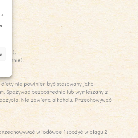
iu.
ia
ennie),
e
dziennie).
 diety nie powinien być stosowany jako
em. Spożywać bezpośrednio lub wymieszany z
pożycia. Nie zawiera alkoholu. Przechowywać
przechowywać w lodówce i spożyć w ciągu 2