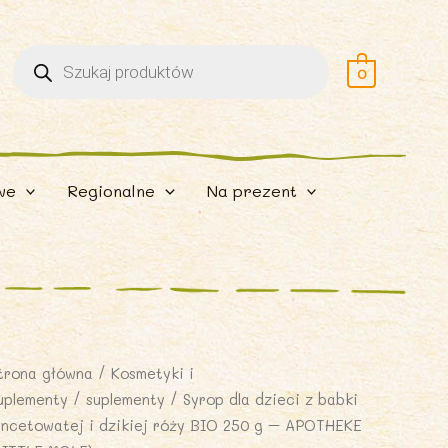
Wyszukiwarka
produktów
0
we
Regionalne
Na prezent
trona główna
/
Kosmetyki i
uplementy
/
suplementy
/ Syrop dla dzieci z babki
ancetowatej i dzikiej róży BIO 250 g – APOTHEKE