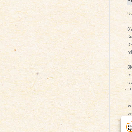
U
S
Su
8
m
S
c
o
(
W
W
Tł
w