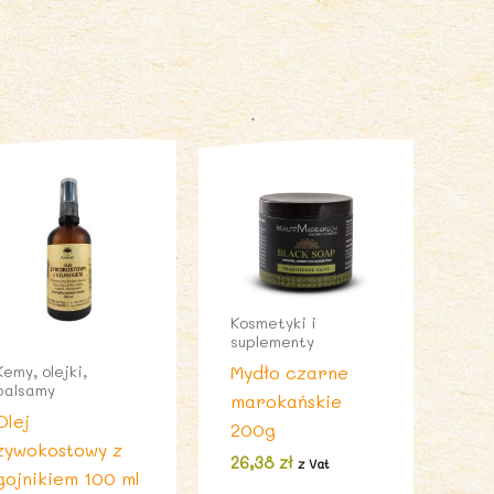
Kosmetyki i
suplementy
Mydło czarne
Kemy, olejki,
balsamy
marokańskie
Olej
200g
żywokostowy z
26,38
zł
z Vat
gojnikiem 100 ml