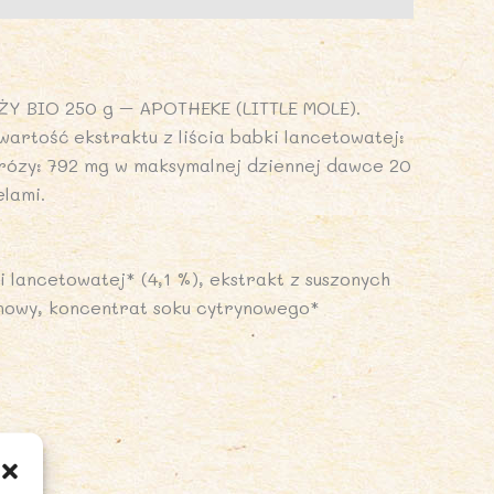
Y BIO 250 g – APOTHEKE (LITTLE MOLE).
wartość ekstraktu z liścia babki lancetowatej:
 rózy: 792 mg w maksymalnej dziennej dawce 20
lami.
i lancetowatej* (4,1 %), ekstrakt z suszonych
nowy, koncentrat soku cytrynowego*