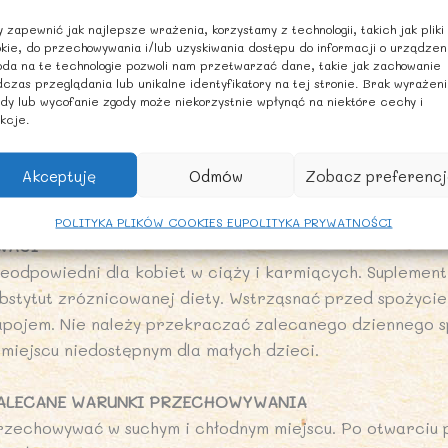
ęglowodany: 65 g
 zapewnić jak najlepsze wrażenia, korzystamy z technologii, takich jak pliki
 tym cukry: 65 g
kie, do przechowywania i/lub uzyskiwania dostępu do informacji o urządzen
ałko: 0 g
da na te technologie pozwoli nam przetwarzać dane, takie jak zachowanie
czas przeglądania lub unikalne identyfikatory na tej stronie. Brak wyrażen
l: 0 g
dy lub wycofanie zgody może niekorzystnie wpłynąć na niektóre cechy i
kcje.
ALECANE DZIENNE SPOŻYCIE
ieci od 12 miesiąca życia: 2 razy dziennie (2 x 7,5 ml dzi
Akceptuję
Odmów
Zobacz preferencj
ieci powyżej 3-go roku życia: 2 razy dziennie (2 x 10 ml 
POLITYKA PLIKÓW COOKIES EU
POLITYKA PRYWATNOŚCI
WAGI
ieodpowiedni dla kobiet w ciąży i karmiących. Suplement
ubstytut zróznicowanej diety. Wstrząsnać przed spożyci
apojem. Nie należy przekraczać zalecanego dziennego s
 miejscu niedostępnym dla małych dzieci.
ALECANE WARUNKI PRZECHOWYWANIA
rzechowywać w suchym i chłodnym miejscu. Po otwarciu 