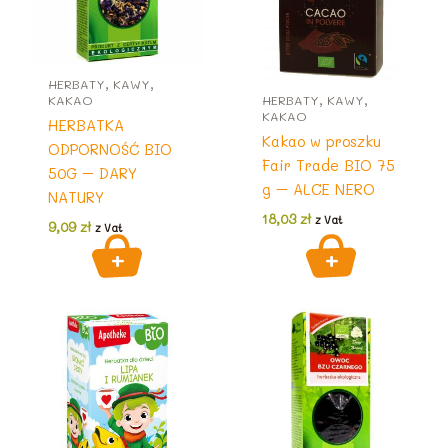
HERBATY, KAWY,
KAKAO
HERBATY, KAWY,
KAKAO
HERBATKA
Kakao w proszku
ODPORNOŚĆ BIO
Fair Trade BIO 75
50G – DARY
g – ALCE NERO
NATURY
18,03
zł
z Vat
9,09
zł
z Vat