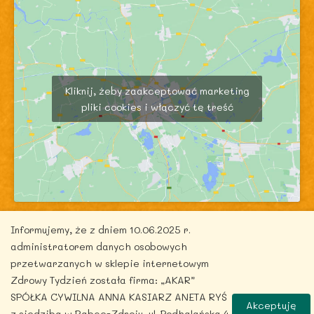
Kliknij, żeby zaakceptować marketing
pliki cookies i włączyć tę treść
Informujemy, że z dniem 10.06.2025 r.
administratorem danych osobowych
przetwarzanych w sklepie internetowym
Zdrowy Tydzień została firma: „AKAR”
Copyright © 2026 zdrowytydzien.pl | Powered by
SPÓŁKA CYWILNA ANNA KASIARZ ANETA RYŚ
ITentego.pl
Akceptuję
z siedzibą w Rabce-Zdroju, ul. Podhalańska 4.