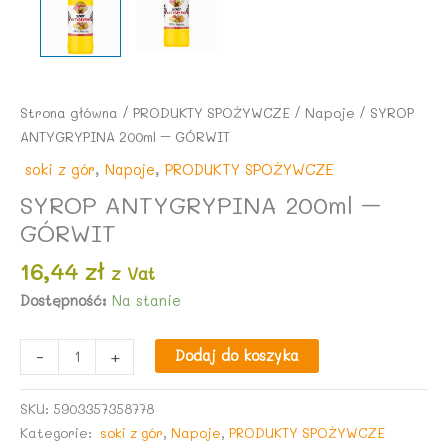
Strona główna
/
PRODUKTY SPOŻYWCZE
/
Napoje
/ SYROP
ANTYGRYPINA 200ml – GÓRWIT
soki z gór
,
Napoje
,
PRODUKTY SPOŻYWCZE
SYROP ANTYGRYPINA 200ml –
GÓRWIT
16,44
zł
z Vat
Dostępność:
Na stanie
ilość
-
+
Dodaj do koszyka
SYROP
ANTYGRYPINA
SKU:
5903357358778
200ml
Kategorie:
soki z gór
,
Napoje
,
PRODUKTY SPOŻYWCZE
-