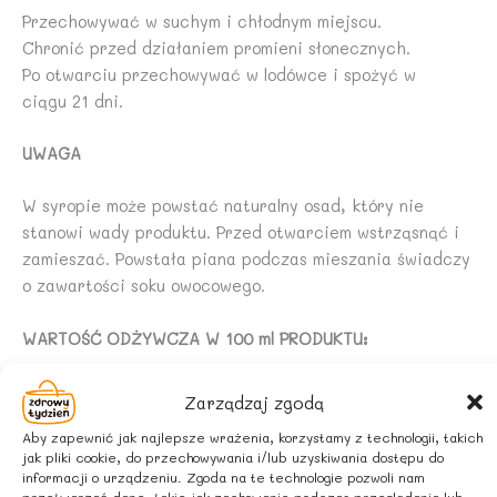
Przechowywać w suchym i chłodnym miejscu.
Chronić przed działaniem promieni słonecznych.
Po otwarciu przechowywać w lodówce i spożyć w
ciągu 21 dni.
UWAGA
W syropie może powstać naturalny osad, który nie
stanowi wady produktu. Przed otwarciem wstrząsnąć i
zamieszać. Powstała piana podczas mieszania świadczy
o zawartości soku owocowego.
WARTOŚĆ ODŻYWCZA W 100 ml PRODUKTU:
Wartość energetyczna 855Kj / 212 kcal
Zarządzaj zgodą
Tłuszcz 0,08g,
Aby zapewnić jak najlepsze wrażenia, korzystamy z technologii, takich
jak pliki cookie, do przechowywania i/lub uzyskiwania dostępu do
w tym kwasy tłuszczowe nasycone 0,02g
informacji o urządzeniu. Zgoda na te technologie pozwoli nam
przetwarzać dane, takie jak zachowanie podczas przeglądania lub