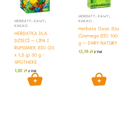
HERBATY, KAWY,
HERBATY, KAWY,
KAKAO
KAKAO
Herbata Owoc Bzu
HERBATKA DLA
Czarnego BIO 100
DZIECI – LIPA I
g – DARY NATURY
RUMIANEK BIO (20
12,78
zł
z Vat
x 1,5 g) 30 g -
APOTHEKE
7,92
zł
z Vat