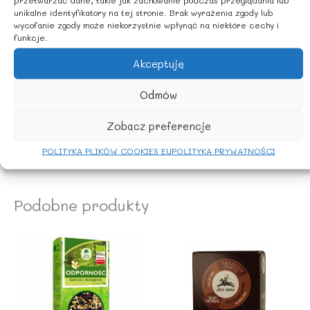
Węglowodany 50g,
unikalne identyfikatory na tej stronie. Brak wyrażenia zgody lub
wycofanie zgody może niekorzystnie wpłynąć na niektóre cechy i
w tym cukry 45g
funkcje.
Białko 0,8g
Akceptuję
SÓL 0g
Odmów
SPOSÓB PRZYGOTOWANIA
Zobacz preferencje
do 1 częśći syropu dodać 9 części wody.
POLITYKA PLIKÓW COOKIES EU
POLITYKA PRYWATNOŚCI
Podobne produkty