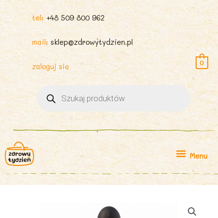
tel:
+48 509 800 962
mail:
sklep@zdrowytydzien.pl
0
zaloguj się
Wyszukiwarka
produktów
Menu
Menu