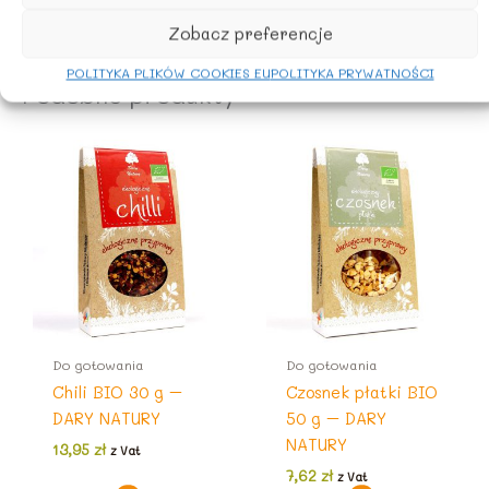
Rolnictwo UE
Zobacz preferencje
POLITYKA PLIKÓW COOKIES EU
POLITYKA PRYWATNOŚCI
Podobne produkty
Do gotowania
Do gotowania
Chili BIO 30 g –
Czosnek płatki BIO
DARY NATURY
50 g – DARY
NATURY
13,95
zł
z Vat
7,62
zł
z Vat