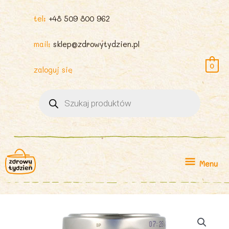
tel:
+48 509 800 962
mail:
sklep@zdrowytydzien.pl
0
zaloguj się
Wyszukiwarka
produktów
Menu
Menu