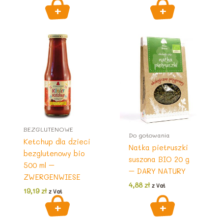
BEZGLUTENOWE
Do gotowania
Ketchup dla dzieci
Natka pietruszki
bezglutenowy bio
suszona BIO 20 g
500 ml –
– DARY NATURY
ZWERGENWIESE
4,88
zł
z Vat
19,19
zł
z Vat