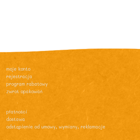
moje konto
rejestracja
program rabatowy
zwrot opakowań
płatności
dostawa
odstąpienie od umowy, wymiany, reklamacje