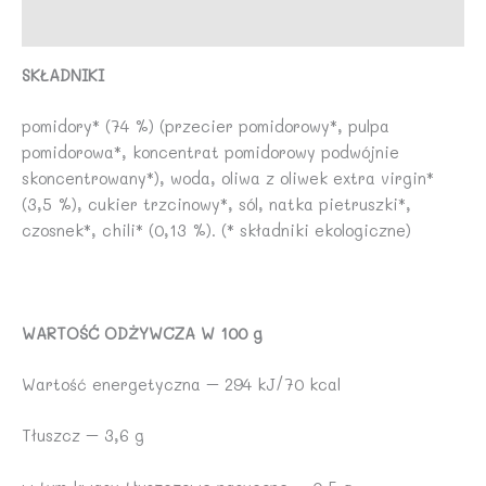
Opinie (0)
SKŁADNIKI
pomidory* (74 %) (przecier pomidorowy*, pulpa
pomidorowa*, koncentrat pomidorowy podwójnie
skoncentrowany*), woda, oliwa z oliwek extra virgin*
(3,5 %), cukier trzcinowy*, sól, natka pietruszki*,
czosnek*, chili* (0,13 %). (* składniki ekologiczne)
WARTOŚĆ ODŻYWCZA W 100 g
Wartość energetyczna – 294 kJ/70 kcal
Tłuszcz – 3,6 g