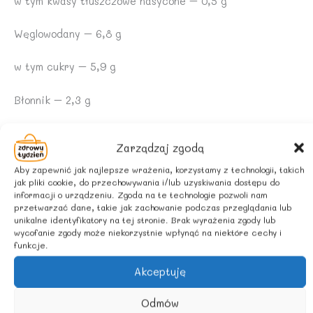
w tym kwasy tłuszczowe nasycone – 0,5 g
Węglowodany – 6,8 g
w tym cukry – 5,9 g
Błonnik – 2,3 g
Białko – 1,5 g
Zarządzaj zgodą
Sól – 1,3 g
Aby zapewnić jak najlepsze wrażenia, korzystamy z technologii, takich
jak pliki cookie, do przechowywania i/lub uzyskiwania dostępu do
informacji o urządzeniu. Zgoda na te technologie pozwoli nam
ZALECANE WARUNKI PRZECHOWYWANIA
przetwarzać dane, takie jak zachowanie podczas przeglądania lub
unikalne identyfikatory na tej stronie. Brak wyrażenia zgody lub
Po otwarciu przechowywać w lodówce i spożyć w ciągu
wycofanie zgody może niekorzystnie wpłynąć na niektóre cechy i
funkcje.
3-4 dni.
Akceptuję
POCHODZENIE SKŁADNIKÓW:
Odmów