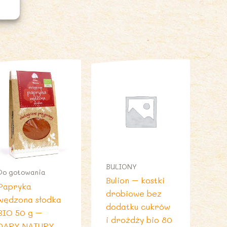
BULIONY
Do gotowania
Bulion – kostki
Papryka
drobiowe bez
wędzona słodka
dodatku cukrów
BIO 50 g –
i drożdży bio 80
DARY NATURY