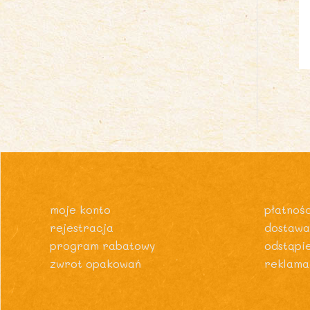
moje konto
płatnośc
rejestracja
dostawa
program rabatowy
odstąpi
zwrot opakowań
reklama