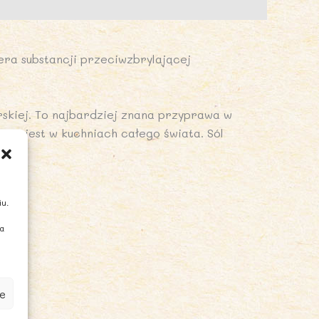
era substancji przeciwzbrylającej
skiej. To najbardziej znana przyprawa w
ona jest w kuchniach całego świata. Sól
iu.
ia
e