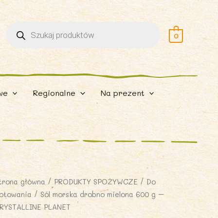
Wyszukiwarka
produktów
0
we
Regionalne
Na prezent
trona główna
/
PRODUKTY SPOŻYWCZE
/
Do
otowania
/ Sól morska drobno mielona 600 g –
RYSTALLINE PLANET