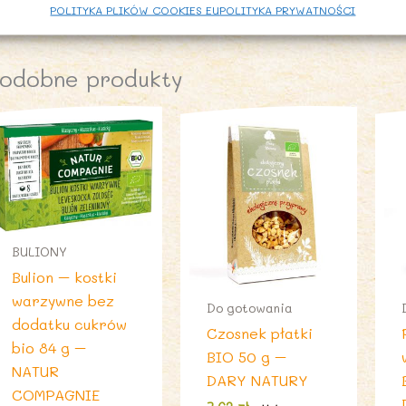
POLITYKA PLIKÓW COOKIES EU
POLITYKA PRYWATNOŚCI
odobne produkty
BULIONY
Bulion – kostki
warzywne bez
Do gotowania
dodatku cukrów
Czosnek płatki
bio 84 g –
BIO 50 g –
NATUR
DARY NATURY
COMPAGNIE