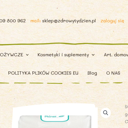
509 800 962
mail:
sklep@zdrowytydzien.pl
zaloguj się
POŻYWCZE
Kosmetyki i suplementy
Art. domo
POLITYKA PLIKÓW COOKIES EU
Blog
O NAS
S
g
C