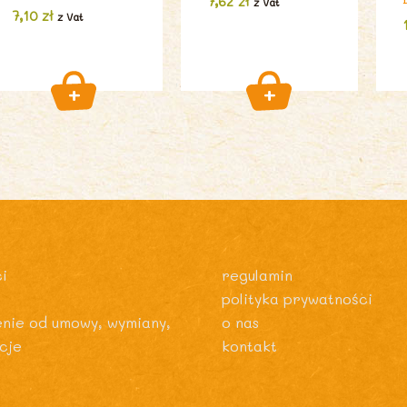
7,62
zł
z Vat
7,10
zł
z Vat
i
regulamin
polityka prywatności
enie od umowy, wymiany,
o nas
cje
kontakt