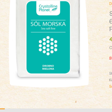
D
C
B
S
K
S