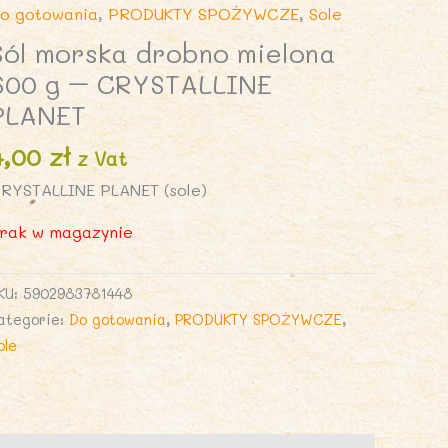
o gotowania
,
PRODUKTY SPOŻYWCZE
,
Sole
Sól morska drobno mielona
600 g – CRYSTALLINE
PLANET
4,00
zł
z Vat
RYSTALLINE PLANET (sole)
rak w magazynie
KU:
5902983781448
ategorie:
Do gotowania
,
PRODUKTY SPOŻYWCZE
,
ole