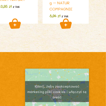
g – NATUR
13,95
zł
z Vat
COMPAGNIE
8,94
zł
z Vat
Kliknij, żeby zaakceptować
marketing pliki cookies i włączyć tę
treść