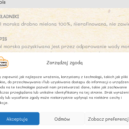
pis
Opinie (0)
KŁADNIKI
ól morska drobno mielona 100%, nierafinowana, nie zawi
PIS
ól morska pozyskiwana jest przez odparowanie wody mor
aszej kuchni. Ze względu na unikalny smak od wieków ceni
orska to doskonała alternatywa dla soli kuchennej.
Zarządzaj zgodą
ALECANE WARUNKI PRZECHOWYWANIA
 zapewnić jak najlepsze wrażenia, korzystamy z technologii, takich jak pliki
kie, do przechowywania i/lub uzyskiwania dostępu do informacji o urządzen
rzechowywać w suchym i chłodnym miejscu.
da na te technologie pozwoli nam przetwarzać dane, takie jak zachowanie
czas przeglądania lub unikalne identyfikatory na tej stronie. Brak wyrażen
dy lub wycofanie zgody może niekorzystnie wpłynąć na niektóre cechy i
kcje.
Akceptuję
Odmów
Zobacz preferencj