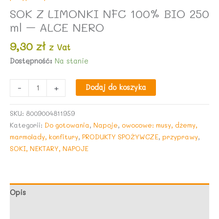
SOK Z LIMONKI NFC 100% BIO 250
ml – ALCE NERO
9,30
zł
z Vat
Dostępność:
Na stanie
ilość
-
+
Dodaj do koszyka
SOK
Z
SKU:
8009004811959
LIMONKI
Kategorii:
Do gotowania
,
Napoje
,
owocowe: musy, dżemy,
NFC
marmolady, konfitury
,
PRODUKTY SPOŻYWCZE
,
przyprawy
,
100%
SOKI, NEKTARY, NAPOJE
BIO
250
ml
-
Opis
ALCE
Opinie (0)
NERO