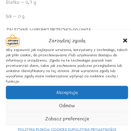
Białko – 0,7 g
Sól – 0 g
ZALECANE WARUNKI PRZECHOWYWANIA
Zarządzaj zgodą
Przechowywać w lodówce po otwarciu i spożyć w ciągu
Aby zapewnić jak najlepsze wrażenia, korzystamy z technologii, takich
10 dni.
jak pliki cookie, do przechowywania i/lub uzyskiwania dostępu do
informacji o urządzeniu. Zgoda na te technologie pozwoli nam
KRAJ POCHODZENIA SKŁADNIKÓW
przetwarzać dane, takie jak zachowanie podczas przeglądania lub
unikalne identyfikatory na tej stronie. Brak wyrażenia zgody lub
wycofanie zgody może niekorzystnie wpłynąć na niektóre cechy i
Rolnictwo spoza UE
funkcje.
Akceptuję
Podobne produkty
Odmów
Zobacz preferencje
POLITYKA PLIKÓW COOKIES EU
POLITYKA PRYWATNOŚCI