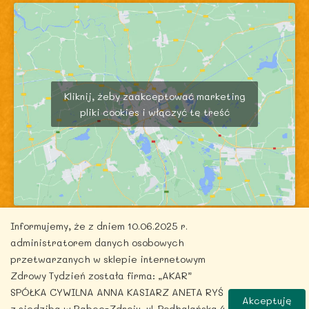
Kliknij, żeby zaakceptować marketing
pliki cookies i włączyć tę treść
Informujemy, że z dniem 10.06.2025 r.
administratorem danych osobowych
przetwarzanych w sklepie internetowym
Zdrowy Tydzień została firma: „AKAR”
Copyright © 2026 zdrowytydzien.pl | Powered by
SPÓŁKA CYWILNA ANNA KASIARZ ANETA RYŚ
Akceptuję
ITentego.pl
z siedzibą w Rabce-Zdroju, ul. Podhalańska 4.