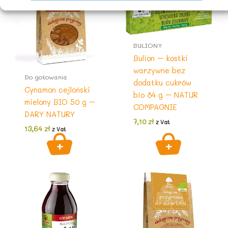
BULIONY
Bulion – kostki
warzywne bez
Do gotowania
dodatku cukrów
Cynamon cejloński
bio 84 g – NATUR
mielony BIO 50 g –
COMPAGNIE
DARY NATURY
7,10
zł
z Vat
13,64
zł
z Vat