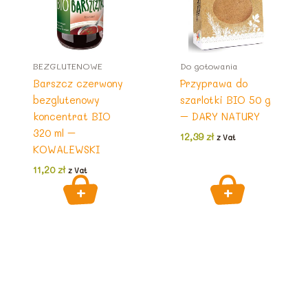
BEZGLUTENOWE
Do gotowania
Barszcz czerwony
Przyprawa do
bezglutenowy
szarlotki BIO 50 g
koncentrat BIO
– DARY NATURY
320 ml –
12,39
zł
z Vat
KOWALEWSKI
11,20
zł
z Vat