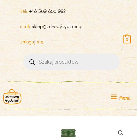
tel:
+48 509 800 962
mail:
sklep@zdrowytydzien.pl
0
zaloguj się
Wyszukiwarka
produktów
Menu
Menu