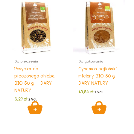
Do pieczenia
Do gotowania
Posypka do
Cynamon cejloński
pieczonego chleba
mielony BIO 50 g –
BIO 50 g – DARY
DARY NATURY
NATURY
13,64
zł
z Vat
6,27
zł
z Vat