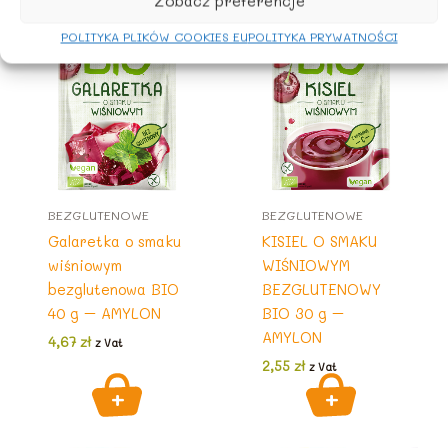
Zobacz preferencje
POLITYKA PLIKÓW COOKIES EU
POLITYKA PRYWATNOŚCI
BEZGLUTENOWE
BEZGLUTENOWE
Galaretka o smaku
KISIEL O SMAKU
wiśniowym
WIŚNIOWYM
bezglutenowa BIO
BEZGLUTENOWY
40 g – AMYLON
BIO 30 g –
AMYLON
4,67
zł
z Vat
2,55
zł
z Vat