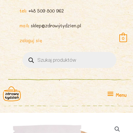
tel:
+48 509 800 962
mail:
sklep@zdrowytydzien.pl
0
zaloguj się
Wyszukiwarka
produktów
Menu
Menu