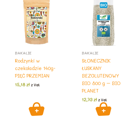
BAKALIE
BAKALIE
Rodzynki w
SŁONECZNIK
czekoladzie 140g-
ŁUSKANY
PIĘĆ PRZEMIAN
BEZGLUTENOWY
BIO 800 g – BIO
15,18
zł
z Vat
PLANET
12,73
zł
z Vat