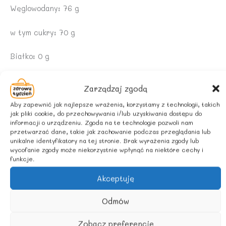
Węglowodany: 76 g
w tym cukry: 70 g
Białko: 0 g
Sól: <0,4 g
Zarządzaj zgodą
ZALECANE WARUNKI PRZECHOWYWANIA
Aby zapewnić jak najlepsze wrażenia, korzystamy z technologii, takich
jak pliki cookie, do przechowywania i/lub uzyskiwania dostępu do
informacji o urządzeniu. Zgoda na te technologie pozwoli nam
Przechowywać w suchym i chłodnym miejscu.Po
przetwarzać dane, takie jak zachowanie podczas przeglądania lub
otwarciu przechowywać w lodówce.
unikalne identyfikatory na tej stronie. Brak wyrażenia zgody lub
wycofanie zgody może niekorzystnie wpłynąć na niektóre cechy i
funkcje.
POCHODZENIE SKŁADNIKÓW
Akceptuję
Rolnictwo UE/spoza UE
Odmów
Zobacz preferencje