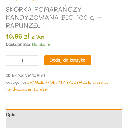
SKÓRKA POMARAŃCZY
KANDYZOWANA BIO 100 g –
RAPUNZEL
10,96
zł
z Vat
Dostępność:
Na stanie
ilość
-
+
Dodaj do koszyka
SKÓRKA
POMARAŃCZY
SKU:
4006040307679
KANDYZOWANA
Kategorie:
BAKALIE
,
PRODUKTY SPOŻYWCZE
,
suszone,
BIO
kandyzowane, świeże
100
g
-
RAPUNZEL
Opis
Opinie (0)