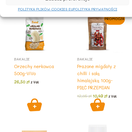
Podobne produkty
POLITYKA PLIKÓW COOKIES EU
POLITYKA PRYWATNOŚCI
PROMOCJA
BAKALIE
BAKALIE
Orzechy nerkowca
Prażone migdały z
500g-ViVo
chilli i solą
himalajską 100g-
26,50
zł
z Vat
PIĘĆ PRZEMIAN
Pierwotna
Aktualna
12,05
zł
10,49
zł
z Vat
cena
cena
wynosiła:
wynosi:
12,05 zł.
10,49 zł.