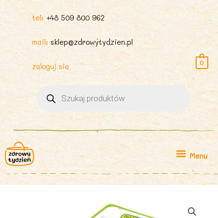
tel:
+48 509 800 962
mail:
sklep@zdrowytydzien.pl
0
zaloguj się
Wyszukiwarka
produktów
Menu
Menu