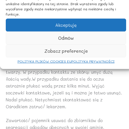
UWAGI
unikalne identyfikatory na tej stronie. Brak wyrażenia zgody lub
wycofanie zgody może niekorzystnie wpłynąć na niektóre cechy i
funkcje.
Działa drażniąco na skórę. Powoduje poważne
uszkodzenie oczu. W razie konieczności i zasięgnięcia
Akceptuję
porady lekarza należy pokazać pojemnik lub etykietę.
Odmów
Chronić przed dziećmi.
Zobacz preferencje
Dokładnie umyć ręce po użyciu. Stosować rękawice
POLITYKA PLIKÓW COOKIES EU
POLITYKA PRYWATNOŚCI
ochronne/ odzież ochronną/ ochronę oczu/ ochronę
twarzy. W przypadku kontaktu ze skórą: umyć dużą
ilością wody.W przypadku dostania się do oczu:
ostrożnie płukać wodą przez kilka minut. Wyjąć
soczewki kontaktowe, jeżeli są i można je łatwo usunąć.
Nadal płukać. Natychmiast skontaktować się z
Ośrodkiem zatruć/ lekarzem.
Zawartość/ pojemnik usuwać do zbiorników do
segregacji odpadów obecnych w swojej gminie.