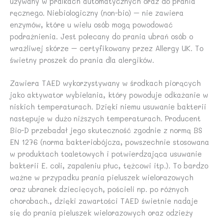
używany w pralkach automatycznych oraz do prania
ręcznego. Niebiologiczny (non-bio) – nie zawiera
enzymów, które u wielu osób mogą powodować
podrażnienia. Jest polecany do prania ubrań osób o
wrażliwej skórze – certyfikowany przez Allergy UK. To
świetny proszek do prania dla alergików.
Zawiera TAED wykorzystywany w środkach piorących
jako aktywator wybielania, który powoduje odkażanie w
niskich temperaturach. Dzięki niemu usuwanie bakterii
następuje w dużo niższych temperaturach. Producent
Bio-D przebadał jego skuteczność zgodnie z normą BS
EN 1276 (norma bakteriobójcza, powszechnie stosowana
w produktach toaletowych i potwierdzająca usuwanie
bakterii E. coli, zapaleniu płuc, tężcowi itp.). To bardzo
ważne w przypadku prania pieluszek wielorazowych
oraz ubranek dziecięcych, pościeli np. po różnych
chorobach., dzięki zawartości TAED świetnie nadaje
się do prania pieluszek wielorazowych oraz odzieży