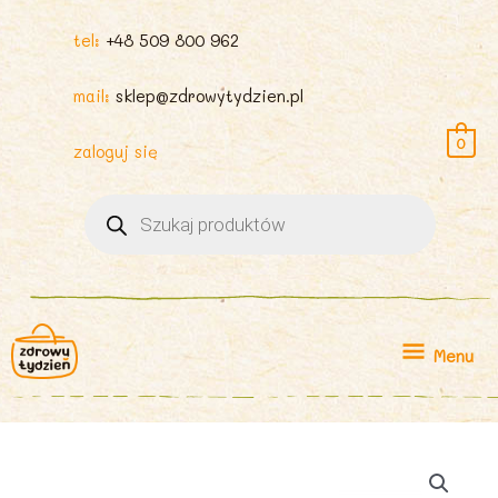
tel:
+48 509 800 962
mail:
sklep@zdrowytydzien.pl
0
zaloguj się
Wyszukiwarka
produktów
Menu
Menu