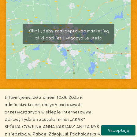
Kliknij, żeby zaakceptować marketing
pliki cookies i włączyć tę treść
Informujemy, że z dniem 10.06.2025 r.
administratorem danych osobowych
przetwarzanych w sklepie internetowym
Copyright © 2026 zdrowytydzien.pl | Powered by
Zdrowy Tydzień została firma: „AKAR”
ITentego.pl
SPÓŁKA CYWILNA ANNA KASIARZ ANETA RYŚ
Akceptuję
z siedzibą w Rabce-Zdroju, ul. Podhalańska 4.