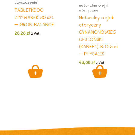
czyszczenia
naturalne olejki
TABLETKI DO
eteryczne
ZMYWAREK 30 szt
Naturalny olejek
– GRON BALANCE
eteryczny
CYNAMONOWIEC
28,28
zł
z Vat
CEJLOŃSKI
(KANEEL) BIO 5 ml
– PHYSALIS
46,08
zł
z Vat