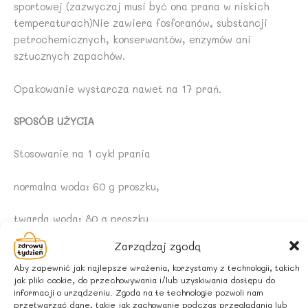
sportowej (zazwyczaj musi być ona prana w niskich
temperaturach)Nie zawiera fosforanów, substancji
petrochemicznych, konserwantów, enzymów ani
sztucznych zapachów.
Opakowanie wystarcza nawet na 17 prań.
SPOSÓB UŻYCIA
Stosowanie na 1 cykl prania
normalna woda: 60 g proszku,
twarda woda: 80 g proszku
Zarządzaj zgodą
bardzo twarda woda: 110 g proszku
Aby zapewnić jak najlepsze wrażenia, korzystamy z technologii, takich
jak pliki cookie, do przechowywania i/lub uzyskiwania dostępu do
1 łyżka stołowa = 15 g proszku
informacji o urządzeniu. Zgoda na te technologie pozwoli nam
przetwarzać dane, takie jak zachowanie podczas przeglądania lub