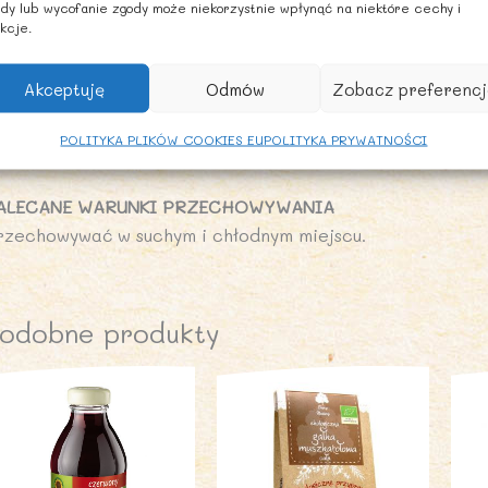
uszcz: 6,0 g
dy lub wycofanie zgody może niekorzystnie wpłynąć na niektóre cechy i
kcje.
 tym kwasy tłuszczowe nasycone: 0,8 g
ęglowodany: 25 g
Akceptuję
Odmów
Zobacz preferencj
tym cukry: 3,7 g
ałko: 20 g
POLITYKA PLIKÓW COOKIES EU
POLITYKA PRYWATNOŚCI
l: 0,03 g
ALECANE WARUNKI PRZECHOWYWANIA
rzechowywać w suchym i chłodnym miejscu.
odobne produkty