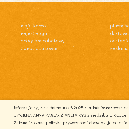
moje konto
płatnośc
rejestracja
dostawa
program rabatowy
odstąpi
zwrot opakowań
reklama
Informujemy, że z dniem 10.06.2025 r. administratorem 
Co
CYWILNA ANNA KASIARZ ANETA RYŚ z siedzibą w Rabce-Zdr
Zaktualizowana polityka prywatności obowiązuje od dnia 1