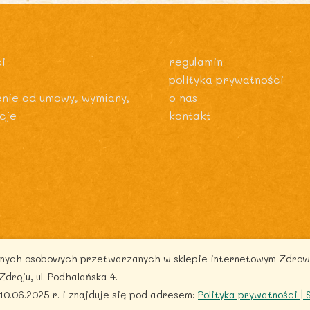
i
regulamin
polityka prywatności
enie od umowy, wymiany,
o nas
cje
kontakt
danych osobowych przetwarzanych w sklepie internetowym Zdrow
pyright © 2026 zdrowytydzien.pl | Powered by ITentego
oju, ul. Podhalańska 4.
0.06.2025 r. i znajduje się pod adresem:
Polityka prywatności |