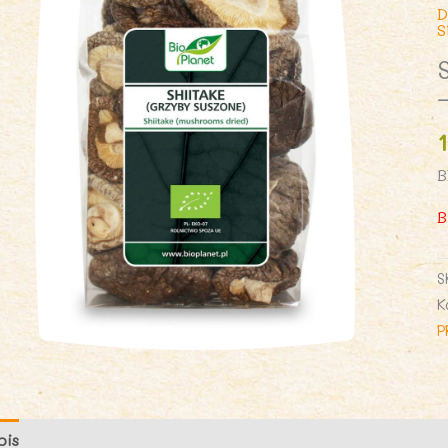
D
B
B
S
K
P
pis
Opinie (0)