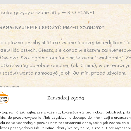
hitake grzyby suszone 50 g – BIO PLANET
WAGA: NAJLEPIEJ SPOŻYĆ PRZED 30.09.2021
kologiczne grzyby shiitake zwane inaczej twardnikami j
rzew liściastych. Cieszą się coraz większym zaintereso
dżywcze. Szczególnie cenione są w kuchni wschodniej. Z
rótkotrwałej obróbce cieplnej (ok. 5 min.), w przeciwnym
o sosów) warto namoczyć je ok. 30 min. przed użyciem.
KŁADNIKI
hiitake (grzyby suszone)* 100%
Zarządzaj zgodą
*certyfikowany składnik ekologiczny)
 zapewnić jak najlepsze wrażenia, korzystamy z technologii, takich jak pliki
kie, do przechowywania i/lub uzyskiwania dostępu do informacji o urządzen
ARTOŚĆ ODŻYWCZA W 100 g
da na te technologie pozwoli nam przetwarzać dane, takie jak zachowanie
artość energetyczna: 1259 kJ / 302 kcal
czas przeglądania lub unikalne identyfikatory na tej stronie. Brak wyrażen