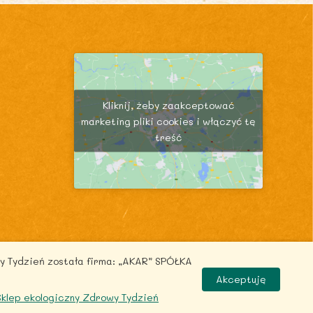
Kliknij, żeby zaakceptować
marketing pliki cookies i włączyć tę
treść
y Tydzień została firma: „AKAR” SPÓŁKA
.pl
Akceptuję
 Sklep ekologiczny Zdrowy Tydzień