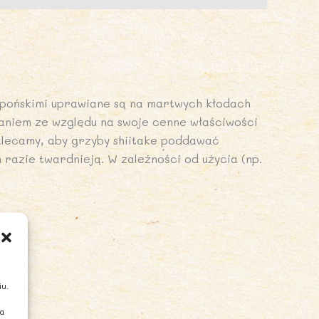
apońskimi uprawiane są na martwych kłodach
waniem ze względu na swoje cenne właściwości
alecamy, aby grzyby shiitake poddawać
 razie twardnieją. W zależności od użycia (np.
iu.
ia