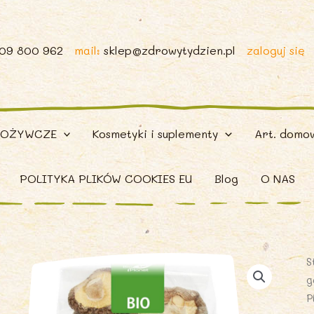
509 800 962
mail:
sklep@zdrowytydzien.pl
zaloguj się
POŻYWCZE
Kosmetyki i suplementy
Art. domo
POLITYKA PLIKÓW COOKIES EU
Blog
O NAS
S
g
P