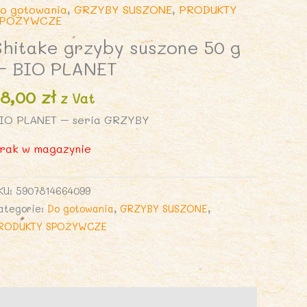
o gotowania
,
GRZYBY SUSZONE
,
PRODUKTY
SPOŻYWCZE
Shitake grzyby suszone 50 g
– BIO PLANET
18,00
zł
z Vat
IO PLANET – seria GRZYBY
rak w magazynie
KU:
5907814664099
ategorie:
Do gotowania
,
GRZYBY SUSZONE
,
RODUKTY SPOŻYWCZE