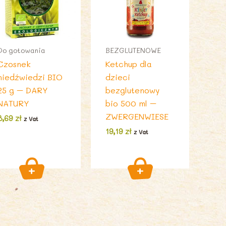
Do gotowania
BEZGLUTENOWE
Czosnek
Ketchup dla
niedźwiedzi BIO
dzieci
25 g – DARY
bezglutenowy
NATURY
bio 500 ml –
ZWERGENWIESE
8,69
zł
z Vat
19,19
zł
z Vat