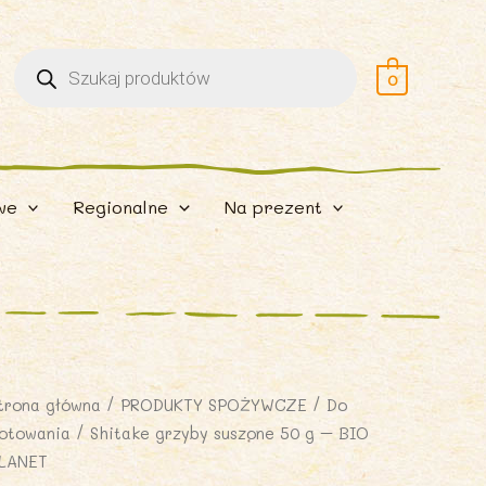
Wyszukiwarka
produktów
0
we
Regionalne
Na prezent
trona główna
/
PRODUKTY SPOŻYWCZE
/
Do
otowania
/ Shitake grzyby suszone 50 g – BIO
LANET