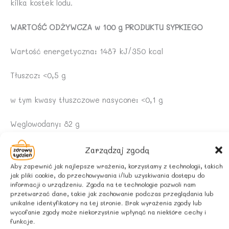
kilka kostek lodu.
WARTOŚĆ ODŻYWCZA w 100 g PRODUKTU SYPKIEGO
Wartość energetyczna: 1487 kJ/350 kcal
Tłuszcz: <0,5 g
w tym kwasy tłuszczowe nasycone: <0,1 g
Węglowodany: 82 g
w tym cukry: 27 g
Zarządzaj zgodą
Aby zapewnić jak najlepsze wrażenia, korzystamy z technologii, takich
Białko: 3,0 g
jak pliki cookie, do przechowywania i/lub uzyskiwania dostępu do
informacji o urządzeniu. Zgoda na te technologie pozwoli nam
przetwarzać dane, takie jak zachowanie podczas przeglądania lub
Sól: 0,47 g
unikalne identyfikatory na tej stronie. Brak wyrażenia zgody lub
wycofanie zgody może niekorzystnie wpłynąć na niektóre cechy i
ZALECANE WARUNKI PRZECHOWYWANIA
funkcje.