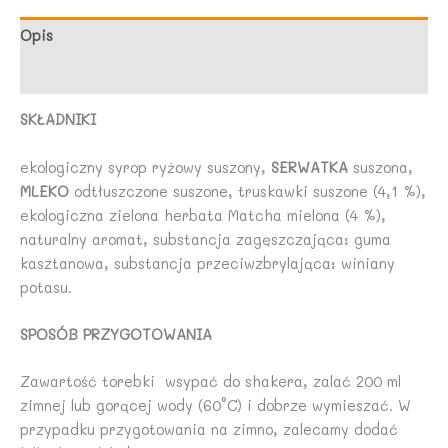
BIO
30
Opis
g
Opinie (0)
-
AMYLON
SKŁADNIKI
ekologiczny syrop ryżowy suszony,
SERWATKA
suszona,
MLEKO
odtłuszczone suszone, truskawki suszone (4,1 %),
ekologiczna zielona herbata Matcha mielona (4 %),
naturalny aromat, substancja zagęszczająca: guma
kasztanowa, substancja przeciwzbrylająca: winiany
potasu.
SPOSÓB PRZYGOTOWANIA
Zawartość torebki wsypać do shakera, zalać 200 ml
zimnej lub gorącej wody (60°C) i dobrze wymieszać. W
przypadku przygotowania na zimno, zalecamy dodać