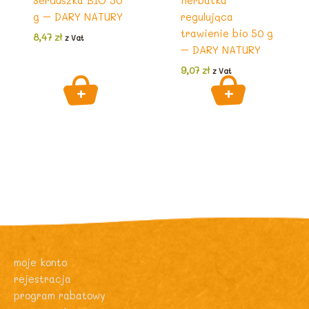
Serduszka BIO 50
herbatka
g – DARY NATURY
regulująca
trawienie bio 50 g
8,47
zł
z Vat
– DARY NATURY
9,07
zł
z Vat
moje konto
rejestracja
program rabatowy