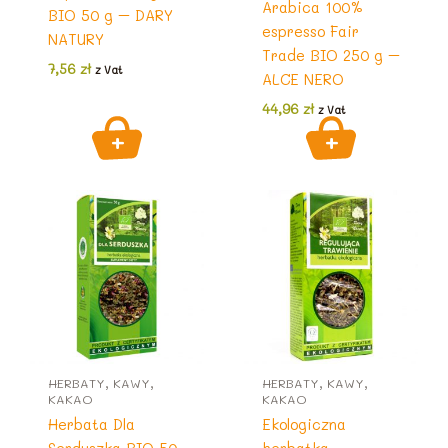
Arabica 100%
BIO 50 g – DARY
espresso Fair
NATURY
Trade BIO 250 g –
7,56
zł
z Vat
ALCE NERO
44,96
zł
z Vat
HERBATY, KAWY,
HERBATY, KAWY,
KAKAO
KAKAO
Herbata Dla
Ekologiczna