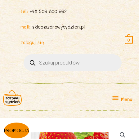
tel:
+48 509 800 962
mail:
sklep@zdrowytydzien.pl
0
zaloguj się
Wyszukiwarka
produktów
Menu
Menu
PROMOCJA