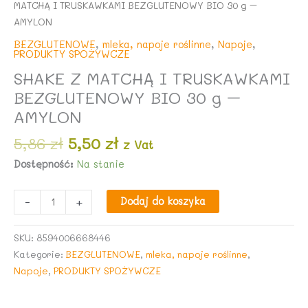
MATCHĄ I TRUSKAWKAMI BEZGLUTENOWY BIO 30 g –
AMYLON
BEZGLUTENOWE
,
mleka, napoje roślinne
,
Napoje
,
PRODUKTY SPOŻYWCZE
SHAKE Z MATCHĄ I TRUSKAWKAMI
BEZGLUTENOWY BIO 30 g –
AMYLON
Pierwotna
Aktualna
5,86
zł
5,50
zł
z Vat
cena
cena
Dostępność:
Na stanie
wynosiła:
wynosi:
5,86 zł.
5,50 zł.
ilość
-
+
Dodaj do koszyka
SHAKE
Z
SKU:
8594006668446
MATCHĄ
Kategorie:
BEZGLUTENOWE
,
mleka, napoje roślinne
,
I
Napoje
,
PRODUKTY SPOŻYWCZE
TRUSKAWKAMI
BEZGLUTENOWY