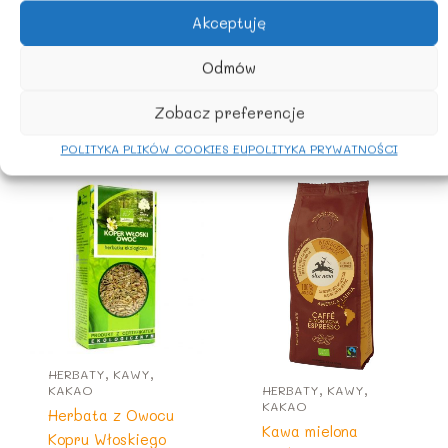
Akceptuję
Przechowywać w suchym miejscu. Chronić przed
bezpośrednim działaniem promieni słonecznych.
Odmów
Zobacz preferencje
Podobne produkty
POLITYKA PLIKÓW COOKIES EU
POLITYKA PRYWATNOŚCI
HERBATY, KAWY,
KAKAO
HERBATY, KAWY,
KAKAO
Herbata z Owocu
Kawa mielona
Kopru Włoskiego